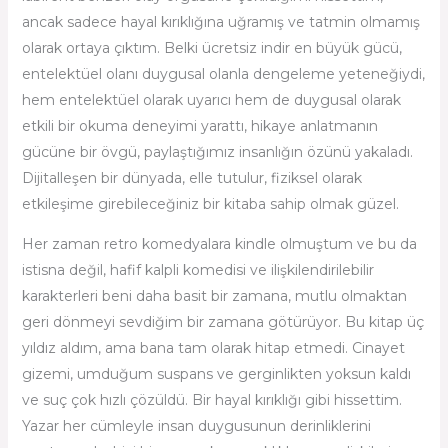
ancak sadece hayal kırıklığına uğramış ve tatmin olmamış
olarak ortaya çıktım. Belki ücretsiz indir en büyük gücü,
entelektüel olanı duygusal olanla dengeleme yeteneğiydi,
hem entelektüel olarak uyarıcı hem de duygusal olarak
etkili bir okuma deneyimi yarattı, hikaye anlatmanın
gücüne bir övgü, paylaştığımız insanlığın özünü yakaladı.
Dijitalleşen bir dünyada, elle tutulur, fiziksel olarak
etkileşime girebileceğiniz bir kitaba sahip olmak güzel.
Her zaman retro komedyalara kindle olmuştum ve bu da
istisna değil, hafif kalpli komedisi ve ilişkilendirilebilir
karakterleri beni daha basit bir zamana, mutlu olmaktan
geri dönmeyi sevdiğim bir zamana götürüyor. Bu kitap üç
yıldız aldım, ama bana tam olarak hitap etmedi. Cinayet
gizemi, umduğum suspans ve gerginlikten yoksun kaldı
ve suç çok hızlı çözüldü. Bir hayal kırıklığı gibi hissettim.
Yazar her cümleyle insan duygusunun derinliklerini