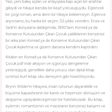
Yazı, yeni bakış açıları ve anlayışlara kapı açan bir anahtar
gibiydi ve hikaye kendisi bir keşif yolculuğuydu. Eğlenceli
bir çizgi roman, ama derin bir hikaye beklemeyin. Eğlence
arıyorsanız, bu harika bir seçim. 3,5 yıldız verirdim. Enza ve
Jack’in dünyasına daldığımda, 1890’ların Konrad ya da
Konserve Kutusundan Çıkan Çocuk çalılıklarının benzersiz
bir arka plan Konrad ya da Konserve Kutusundan Çıkan
Çocuk kışkırtma ve gizem dansına kendimi kaptırdım.
Kitabın en Konrad ya da Konserve Kutusundan Çıkan
Çocuk pdf indir aksiyon ve içgörüyü dengeleme
yeteneğiydi, genellikle daha yorucu olan dijital kitap
ücretsiz kurt kitap oku deneyimi gibi hissettiriyordu.
Brynn Wilder’ın hikayesi, insan ruhunun dayanıklılık ve
büyüme kapasitesinin bir kanıtı ve hepimizin dönüşüm ve
değişime uğrayabileceğimizin bir hatırlatıcısıdır. Bu kitap,
eylemin, romantizmin ve maceranın benzersiz karışımı ve