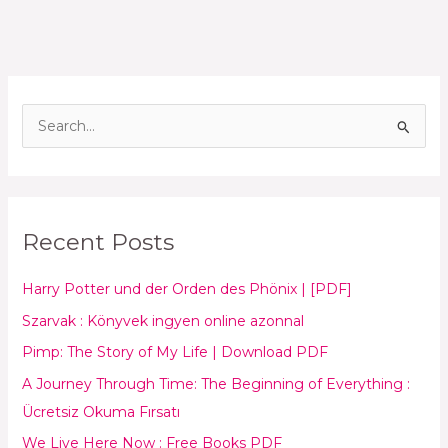
S
e
a
r
Recent Posts
c
h
Harry Potter und der Orden des Phönix | [PDF]
f
Szarvak : Könyvek ingyen online azonnal
o
Pimp: The Story of My Life | Download PDF
r
:
A Journey Through Time: The Beginning of Everything :
Ücretsiz Okuma Fırsatı
We Live Here Now : Free Books PDF