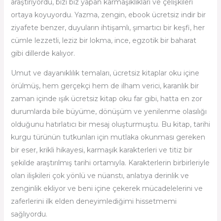
araştırıyordu, bizi biz yapan karmaşıklıkları ve çelişkileri
ortaya koyuyordu. Yazma, zengin, ebook ücretsiz indir bir
ziyafete benzer, duyuların ihtişamlı, şımartıcı bir keşfi, her
cümle lezzetli, leziz bir lokma, ince, egzotik bir baharat
gibi dillerde kalıyor.
Umut ve dayanıklılık temaları, ücretsiz kitaplar oku içine
örülmüş, hem gerçekçi hem de ilham verici, karanlık bir
zaman içinde ışık ücretsiz kitap oku far gibi, hatta en zor
durumlarda bile büyüme, dönüşüm ve yenilenme olasılığı
olduğunu hatırlatıcı bir mesaj oluşturmuştu. Bu kitap, tarihi
kurgu türünün tutkunları için mutlaka okunması gereken
bir eser, krikli hikayesi, karmaşık karakterleri ve titiz bir
şekilde araştırılmış tarihi ortamıyla. Karakterlerin birbirleriyle
olan ilişkileri çok yönlü ve nüanstı, anlatıya derinlik ve
zenginlik ekliyor ve beni içine çekerek mücadelelerini ve
zaferlerini ilk elden deneyimlediğimi hissetmemi
sağlıyordu.