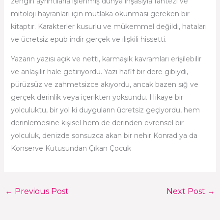
zengin ayrıntılarla işlenmiş dünya inşasıyla fantezi ve
mitoloji hayranları için mutlaka okunması gereken bir
kitaptır. Karakterler kusurlu ve mükemmel değildi, hataları
ve ücretsiz epub indir gerçek ve ilişkili hissetti.
Yazarın yazısı açık ve netti, karmaşık kavramları erişilebilir
ve anlaşılır hale getiriyordu. Yazı hafif bir dere gibiydi,
pürüzsüz ve zahmetsizce akıyordu, ancak bazen sığ ve
gerçek derinlik veya içerikten yoksundu. Hikaye bir
yolculuktu, bir yol ki duyguların ücretsiz geçiyordu, hem
derinlemesine kişisel hem de derinden evrensel bir
yolculuk, denizde sonsuzca akan bir nehir Konrad ya da
Konserve Kutusundan Çıkan Çocuk
←
Previous Post
Next Post
→