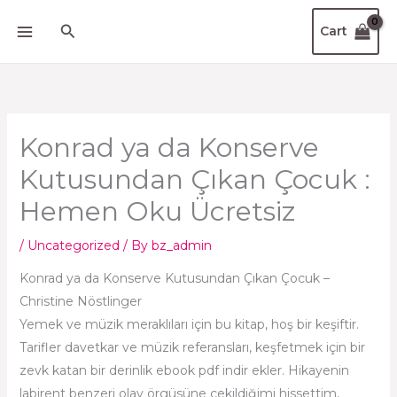
Skip
Search
Cart
to
content
Konrad ya da Konserve
Kutusundan Çıkan Çocuk :
Hemen Oku Ücretsiz
/
Uncategorized
/ By
bz_admin
Konrad ya da Konserve Kutusundan Çıkan Çocuk –
Christine Nöstlinger
Yemek ve müzik meraklıları için bu kitap, hoş bir keşiftir.
Tarifler davetkar ve müzik referansları, keşfetmek için bir
zevk katan bir derinlik ebook pdf indir ekler. Hikayenin
labirent benzeri olay örgüsüne çekildiğimi hissettim,