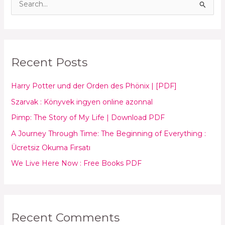
S
e
a
r
Recent Posts
c
h
Harry Potter und der Orden des Phönix | [PDF]
f
Szarvak : Könyvek ingyen online azonnal
o
Pimp: The Story of My Life | Download PDF
r
:
A Journey Through Time: The Beginning of Everything :
Ücretsiz Okuma Fırsatı
We Live Here Now : Free Books PDF
Recent Comments