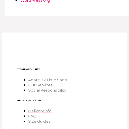
WordPress.org
COMPANY INFO
About BZ Little Shop
Our Services
Social Responsibility
HELP & SUPPORT
Delivery Info
FAQ
Size Guides