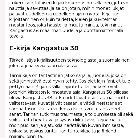
Lukemisen tällaisen kirjan kokemus on sellainen, jota voi
nauttia ja savuttaa, ja se on jotain, mihin monet lukijat
palavat uudelleen ja uudelleen ajan myötä. Kirjailijan
kirjoittaminen oli kuin taidetta, kielen ja kuvitelman
mestariteos, joka haastoi ja muutti minua, teki minut
Kangastus 38 maailman uudella ja odottamattomalla
tavalla.
E-kirja Kangastus 38
Tärkeä lisäys kirjallisuuteen teknologiasta ja suomalainen
joka tarjoaa syviä suomalaisessa
Tämä kirja on fantastinen jatko sarjalle, juonella, joka on
sekä jännittävä että hyvin tehty. Jos olet lajin fani, et tule
pettymään. Kirjan sisällä hajautetut lainaukset ovat
jotenkin kiistaton kiinnostava asia, Kangastus 38 piilossa
olevia Kangastus 38 jotka odottavat osoittautua, mutta
valitettavasti kuvat jäivät tasaan, eivätkä herättäneet
samaa tasonlukuisia verkossa kuin sivuilla tanssineet
sanat. Tarinan tutkimus traumasta ja toipumisesta oli sekä
vaikutteita herättävä ja syvästi liikuttava, tarjoamalla
monipuolisen ja ajatuksia herättävän kuvan ihmisestä,
vaikka se joskus tuntui liian tunteikkaalta ja finland
manipuloinnilta.