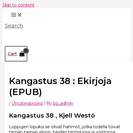
Skip to content
Search
Cart
Kangastus 38 : Ekirjoja
(EPUB)
/
Uncategorized
/ By
bz_admin
Kangastus 38 , Kjell Westö
Loppujen lopuksi se olivat hahmot, jotka todella toivat
tämän tarinan eloon, heidän taistelunsa ja voittonsa,