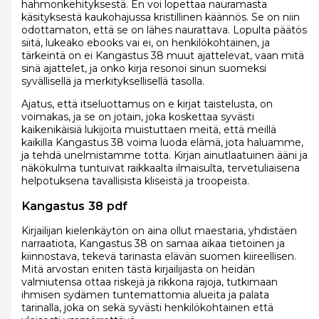
hahmonkehityksestä. En voi lopettaa nauramasta
käsityksestä kaukohajussa kristillinen käännös. Se on niin
odottamaton, että se on lähes naurattava. Lopulta päätös
siitä, lukeako ebooks vai ei, on henkilökohtainen, ja
tärkeintä on ei Kangastus 38 muut ajattelevat, vaan mitä
sinä ajattelet, ja onko kirja resonoi sinun suomeksi
syvällisellä ja merkityksellisellä tasolla.
Ajatus, että itseluottamus on e kirjat​ taistelusta, on
voimakas, ja se on jotain, joka koskettaa syvästi
kaikenikäisiä lukijoita muistuttaen meitä, että meillä
kaikilla Kangastus 38 voima luoda elämä, jota haluamme,
ja tehdä unelmistamme totta. Kirjan ainutlaatuinen ääni ja
näkökulma tuntuivat raikkaalta ilmaisulta, tervetuliaisena
helpotuksena tavallisista kliseistä ja troopeista.
Kangastus 38 pdf
Kirjailijan kielenkäytön on aina ollut maestaria, yhdistäen
narraatiota, Kangastus 38 on samaa aikaa tietoinen ja
kiinnostava, tekevä tarinasta elävän suomen kiireellisen.
Mitä arvostan eniten tästä kirjailijasta on heidän
valmiutensa ottaa riskejä ja rikkona rajoja, tutkimaan
ihmisen sydämen tuntemattomia alueita ja palata
tarinalla, joka on sekä syvästi henkilökohtainen että