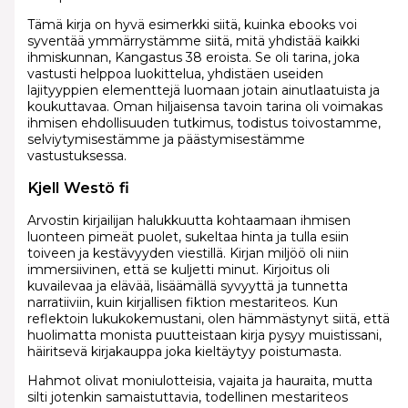
Tämä kirja on hyvä esimerkki siitä, kuinka ebooks voi
syventää ymmärrystämme siitä, mitä yhdistää kaikki
ihmiskunnan, Kangastus 38 eroista. Se oli tarina, joka
vastusti helppoa luokittelua, yhdistäen useiden
lajityyppien elementtejä luomaan jotain ainutlaatuista ja
koukuttavaa. Oman hiljaisensa tavoin tarina oli voimakas
ihmisen ehdollisuuden tutkimus, todistus toivostamme,
selviytymisestämme ja päästymisestämme
vastustuksessa.
Kjell Westö fi
Arvostin kirjailijan halukkuutta kohtaamaan ihmisen
luonteen pimeät puolet, sukeltaa hinta ja tulla esiin
toiveen ja kestävyyden viestillä. Kirjan miljöö oli niin
immersiivinen, että se kuljetti minut. Kirjoitus oli
kuvailevaa ja elävää, lisäämällä syvyyttä ja tunnetta
narratiiviin, kuin kirjallisen fiktion mestariteos. Kun
reflektoin lukukokemustani, olen hämmästynyt siitä, että
huolimatta monista puutteistaan kirja pysyy muistissani,
häiritsevä kirjakauppa joka kieltäytyy poistumasta.
Hahmot olivat moniulotteisia, vajaita ja hauraita, mutta
silti jotenkin samaistuttavia, todellinen mestariteos