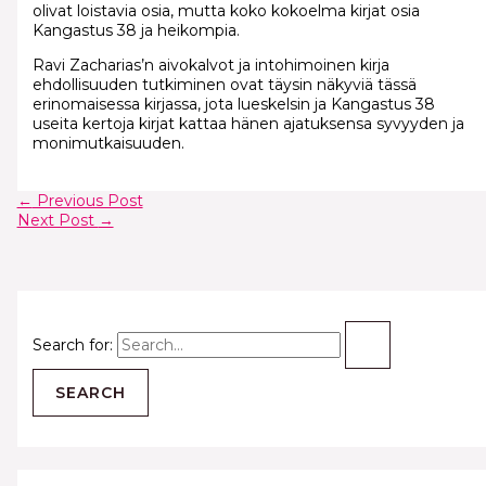
olivat loistavia osia, mutta koko kokoelma kirjat osia
Kangastus 38 ja heikompia.
Ravi Zacharias’n aivokalvot ja intohimoinen kirja
ehdollisuuden tutkiminen ovat täysin näkyviä tässä
erinomaisessa kirjassa, jota lueskelsin ja Kangastus 38
useita kertoja kirjat kattaa hänen ajatuksensa syvyyden ja
monimutkaisuuden.
←
Previous Post
Next Post
→
Search for: