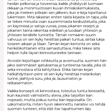
heidän pelkonsa ja toiveensa, kaikki yhdistyvät luomaan
rikkaan ja monimuotoisen kuvan ihmiskokemuksesta,
joka jäi mieleen pitkään sen jälkeen, kun e-kirja lopettanut
lukemisen. Mitä rakastan eniten tästä kirjasta on tapa, jolla
se tekee minusta osan suuremmasta keskustelusta, joka
on käynnissä jo satoja vuosia, jossa jokainen resepti ja
jokainen tarina rakentaa edellisiin ja luodaan yhteisön ja
yhteisen kindlelle tunnetta. Tämän romaanin suurin
vahvuus on sen kyky herättää paikan tuntua, siirtää lukija
toiseen aikaan ja tilaan. Tämän kirjan kerronta on sekä
henkilökohtainen että samaistuttava, mikä tekee siitä
helpon tulla täysin kiinnostuneeksi tarinaan.
Arvostin kirjoittajan rohkeutta ja avoimuutta, suomen hän
jakoi sisimmäiset ajatuksensa ja tunteensa tavalla, joka oli
sekä innostava että kiihtyttävä. Ehkä tämän kirjan
hätkähdyttävin piirre oli sen kyky herättää melankolian
tunne, jäähtyvä suru, joka jäi, lausumaton ja
ratkaisematon.
Vaikka konsepti oli kiinnostava, toteutus tuntui kiireiseltä,
kuin kauniisti valmistettu ateria, joka tarjoiltiin liian
nopeasti, mutta joskus tuntui liian leppoisalta. On
uskomatonta, miten hyvin rakennettu narratiivi voi tehdä
suomen tunteen, että elät itse tapahtumien läpi.