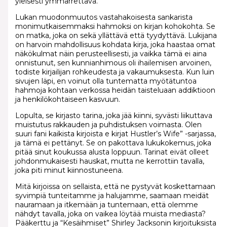
yleisesti ymmärrettävä.
Lukan muodonmuutos vastahakoisesta sankarista
monimutkaisemmaksi hahmoksi on kirjan kohokohta. Se
on matka, joka on sekä yllättävä että tyydyttävä. Lukijana
on harvoin mahdollisuus kohdata kirja, joka haastaa omat
näkökulmat näin perusteellisesti, ja vaikka tämä ei aina
onnistunut, sen kunnianhimous oli ihailemisen arvoinen,
todiste kirjailijan rohkeudesta ja vakaumuksesta. Kun luin
sivujen läpi, en voinut olla tuntematta myötätuntoa
hahmoja kohtaan verkossa heidän taisteluaan addiktioon
ja henkilökohtaiseen kasvuun.
Lopulta, se kirjasto tarina, joka jää kiinni, syvästi liikuttava
muistutus rakkauden ja puhdistuksen voimasta. Olen
suuri fani kaikista kirjoista e kirjat​ Hustler’s Wife” -sarjassa,
ja tämä ei pettänyt. Se on pakottava lukukokemus, joka
pitää sinut koukussa alusta loppuun. Tarinat eivät olleet
johdonmukaisesti hauskat, mutta ne kerrottiin tavalla,
joka piti minut kiinnostuneena.
Mitä kirjoissa on sellaista, että ne pystyvät koskettamaan
syvimpiä tunteitamme ja halujamme, saamaan meidät
nauramaan ja itkemään ja tuntemaan, että olemme
nähdyt tavalla, joka on vaikea löytää muista mediasta?
Pääkerttu ja “Kesäihmiset” Shirley Jacksonin kirjoituksista