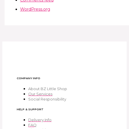
Comments feed
WordPress.org
COMPANY INFO
About BZ Little Shop
Our Services
Social Responsibility
HELP & SUPPORT
Delivery Info
FAQ