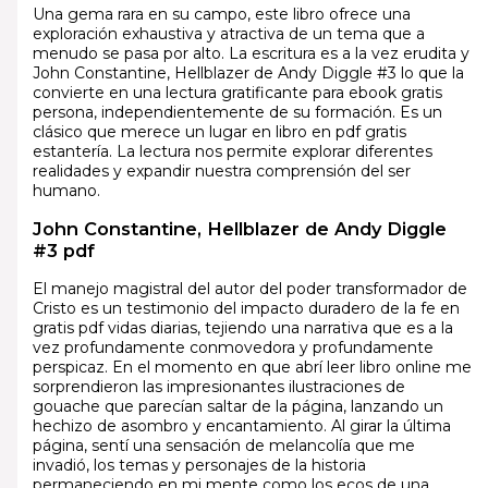
Una gema rara en su campo, este libro ofrece una
exploración exhaustiva y atractiva de un tema que a
menudo se pasa por alto. La escritura es a la vez erudita y
John Constantine, Hellblazer de Andy Diggle #3 lo que la
convierte en una lectura gratificante para ebook gratis
persona, independientemente de su formación. Es un
clásico que merece un lugar en libro en pdf gratis
estantería. La lectura nos permite explorar diferentes
realidades y expandir nuestra comprensión del ser
humano.
John Constantine, Hellblazer de Andy Diggle
#3 pdf
El manejo magistral del autor del poder transformador de
Cristo es un testimonio del impacto duradero de la fe en
gratis pdf vidas diarias, tejiendo una narrativa que es a la
vez profundamente conmovedora y profundamente
perspicaz. En el momento en que abrí leer libro online me
sorprendieron las impresionantes ilustraciones de
gouache que parecían saltar de la página, lanzando un
hechizo de asombro y encantamiento. Al girar la última
página, sentí una sensación de melancolía que me
invadió, los temas y personajes de la historia
permaneciendo en mi mente como los ecos de una