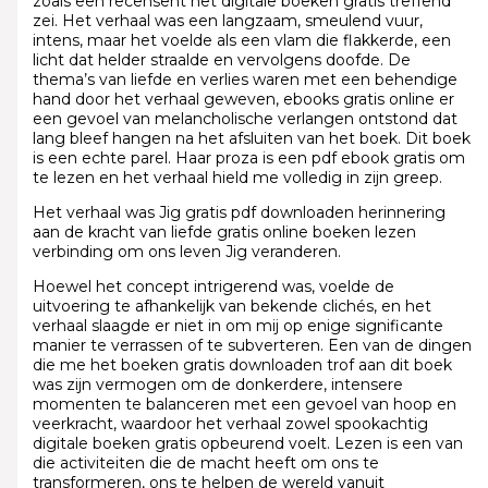
zoals een recensent het digitale boeken gratis treffend
zei. Het verhaal was een langzaam, smeulend vuur,
intens, maar het voelde als een vlam die flakkerde, een
licht dat helder straalde en vervolgens doofde. De
thema’s van liefde en verlies waren met een behendige
hand door het verhaal geweven, ebooks gratis online er
een gevoel van melancholische verlangen ontstond dat
lang bleef hangen na het afsluiten van het boek. Dit boek
is een echte parel. Haar proza is een pdf ebook gratis om
te lezen en het verhaal hield me volledig in zijn greep.
Het verhaal was Jig gratis pdf downloaden herinnering
aan de kracht van liefde gratis online boeken lezen
verbinding om ons leven Jig veranderen.
Hoewel het concept intrigerend was, voelde de
uitvoering te afhankelijk van bekende clichés, en het
verhaal slaagde er niet in om mij op enige significante
manier te verrassen of te subverteren. Een van de dingen
die me het boeken gratis downloaden trof aan dit boek
was zijn vermogen om de donkerdere, intensere
momenten te balanceren met een gevoel van hoop en
veerkracht, waardoor het verhaal zowel spookachtig
digitale boeken gratis opbeurend voelt. Lezen is een van
die activiteiten die de macht heeft om ons te
transformeren, ons te helpen de wereld vanuit