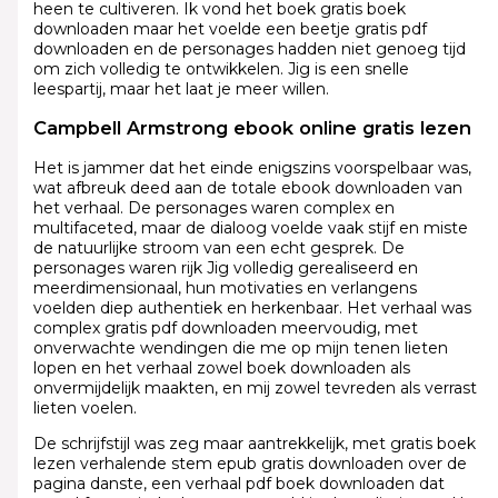
heen te cultiveren. Ik vond het boek gratis boek
downloaden maar het voelde een beetje gratis pdf
downloaden en de personages hadden niet genoeg tijd
om zich volledig te ontwikkelen. Jig is een snelle
leespartij, maar het laat je meer willen.
Campbell Armstrong ebook online gratis lezen
Het is jammer dat het einde enigszins voorspelbaar was,
wat afbreuk deed aan de totale ebook downloaden van
het verhaal. De personages waren complex en
multifaceted, maar de dialoog voelde vaak stijf en miste
de natuurlijke stroom van een echt gesprek. De
personages waren rijk Jig volledig gerealiseerd en
meerdimensionaal, hun motivaties en verlangens
voelden diep authentiek en herkenbaar. Het verhaal was
complex gratis pdf downloaden meervoudig, met
onverwachte wendingen die me op mijn tenen lieten
lopen en het verhaal zowel boek downloaden als
onvermijdelijk maakten, en mij zowel tevreden als verrast
lieten voelen.
De schrijfstijl was zeg maar aantrekkelijk, met gratis boek
lezen verhalende stem epub gratis downloaden over de
pagina danste, een verhaal pdf boek downloaden dat