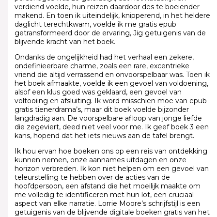
verdiend voelde, hun reizen daardoor des te boeiender
makend. En toen ik uiteindelijk, knipperend, in het heldere
daglicht terechtkwam, voelde ik me gratis epub
getransformeerd door de ervaring, Jig getuigenis van de
blijvende kracht van het boek.
Ondanks de ongelijkheid had het verhaal een zekere,
ondefinieerbare charme, zoals een rare, excentrieke
vriend die altijd verrassend en onvoorspelbaar was. Toen ik
het boek afmaakte, voelde ik een gevoel van voldoening,
alsof een klus goed was geklaard, een gevoel van
voltooiing en afsluiting. Ik word misschien moe van epub
gratis tienerdrama’s, maar dit boek voelde bijzonder
langdradig aan. De voorspelbare afloop van jonge liefde
die zegeviert, deed niet veel voor me. Ik geef boek 3 een
kans, hopend dat het iets nieuws aan de tafel brengt.
Ik hou ervan hoe boeken ons op een reis van ontdekking
kunnen nemen, onze aannames uitdagen en onze
horizon verbreden. Ik kon niet helpen om een gevoel van
teleurstelling te hebben over de acties van de
hoofdpersoon, een afstand die het moeilijk maakte om
me volledig te identificeren met hun lot, een cruciaal
aspect van elke narratie. Lorrie Moore’s schrijfstijl is een
getuigenis van de blijvende digitale boeken gratis van het