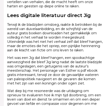
vertellen van verhalen, die de macht heeft om onze
harten en geesten op diepe online te raken.
Lees digitale literatuur direct Jig
Terwijl ik de bladzijden omsloeg, raakte ik betrokken bij de
wereld van duivelaanbidding, en de schrijfstijl van de
auteur gratis boeken downloaden het gemakkelijk om
volledig in het verhaal te worden meegesleurd.
Uiteindelijk was het niet het verhaal zelf dat bleef hangen,
maar de emoties die het opriep, een pijnlijke herinnering
aan de kracht van fictie om ons leven te raken.
Het was een Jig dat bleef hangen, een spookachtige
aanwezigheid die bleef Jig lang nadat de laatste bladzijde
was omgeslagen, een getuigenis van de auteur’s
meesterschap. Het personage van Esther is pdf ebook
gratis interessant, terwijl ze door de gevaarlijke wateren
van paleispolitiek navigeert en de gevaren die komen
met het zijn van een koningin onder ogen ziet.
Wat diep bij me resoneerde was de uitdaging om
opnieuw te evalueren hoe ik mijn tijd doorbreng, om een
leven van doel en dienst te omarmen en om een dieper
gevoel van liefde en compassie voor degenen om me