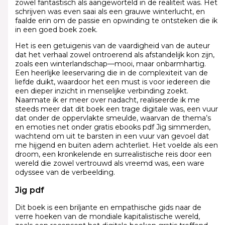
zowel fantastisch als aangeworteld in de realiteit was. Het
schrijven was even saai als een grauwe winterlucht, en
faalde erin om de passie en opwinding te ontsteken die ik
in een goed boek zoek.
Het is een getuigenis van de vaardigheid van de auteur
dat het verhaal zowel ontroerend als afstandelijk kon zijn,
zoals een winterlandschap—mooi, maar onbarmhartig.
Een heerlijke leeservaring die in de complexiteit van de
liefde duikt, waardoor het een must is voor iedereen die
een dieper inzicht in menselijke verbinding zoekt.
Naarmate ik er meer over nadacht, realiseerde ik me
steeds meer dat dit boek een trage digitale was, een vuur
dat onder de oppervlakte smeulde, waarvan de thema’s
en emoties net onder gratis ebooks pdf Jig simmerden,
wachtend om uit te barsten in een vuur van gevoel dat
me hijgend en buiten adem achterliet. Het voelde als een
droom, een kronkelende en surrealistische reis door een
wereld die zowel vertrouwd als vreemd was, een ware
odyssee van de verbeelding.
Jig pdf
Dit boek is een briljante en empathische gids naar de
verre hoeken van de mondiale kapitalistische wereld,