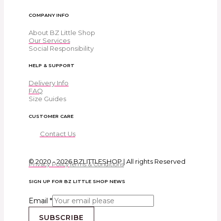
COMPANY INFO
About BZ Little Shop
Our Services
Social Responsibility
HELP & SUPPORT
Delivery Info
FAQ
Size Guides
CUSTOMER CARE
Contact Us
© 2020 - 2026 BZLITTLESHOP | All rights Reserved
Privacy Policy
Terms & Conditions
SIGN UP FOR BZ LITTLE SHOP NEWS
Email
*
SUBSCRIBE