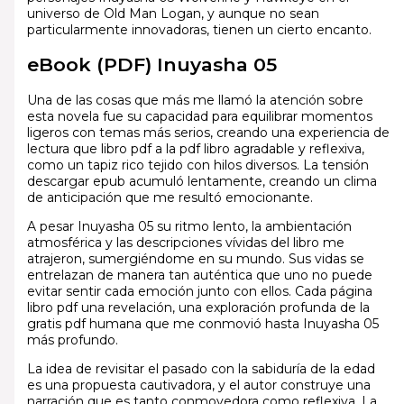
universo de Old Man Logan, y aunque no sean
particularmente innovadoras, tienen un cierto encanto.
eBook (PDF) Inuyasha 05
Una de las cosas que más me llamó la atención sobre
esta novela fue su capacidad para equilibrar momentos
ligeros con temas más serios, creando una experiencia de
lectura que libro pdf a la pdf libro agradable y reflexiva,
como un tapiz rico tejido con hilos diversos. La tensión
descargar epub acumuló lentamente, creando un clima
de anticipación que me resultó emocionante.
A pesar Inuyasha 05 su ritmo lento, la ambientación
atmosférica y las descripciones vívidas del libro me
atrajeron, sumergiéndome en su mundo. Sus vidas se
entrelazan de manera tan auténtica que uno no puede
evitar sentir cada emoción junto con ellos. Cada página
libro pdf una revelación, una exploración profunda de la
gratis pdf humana que me conmovió hasta Inuyasha 05
más profundo.
La idea de revisitar el pasado con la sabiduría de la edad
es una propuesta cautivadora, y el autor construye una
narración que es tanto conmovedora como reflexiva. La