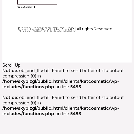
WE ACCEPT
© 2020 - 2026 BZLITTLESHOP | All rights Reserved
Privacy Policy
Terms & Conditions
Scroll Up
Notice
: ob_end_flush(): Failed to send buffer of zlib output
compression (0) in
/home/skybizgl/public_html/clients/katcosmetic/wp-
includes/functions.php
on line
5493
Notice
: ob_end_flush(): Failed to send buffer of zlib output
compression (0) in
/home/skybizgl/public_html/clients/katcosmetic/wp-
includes/functions.php
on line
5493