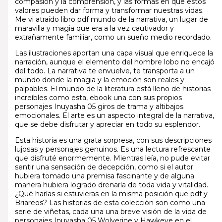
compasión y la comprensión, y las formas en que estos
valores pueden dar forma y transformar nuestras vidas.
Me vi atraído libro pdf mundo de la narrativa, un lugar de
maravilla y magia que era a la vez cautivador y
extrañamente familiar, como un sueño medio recordado.
Las ilustraciones aportan una capa visual que enriquece la
narración, aunque el elemento del hombre lobo no encajó
del todo. La narrativa te envuelve, te transporta a un
mundo donde la magia y la emoción son reales y
palpables. El mundo de la literatura está lleno de historias
increíbles como esta, ebook una con sus propios
personajes Inuyasha 05 giros de trama y altibajos
emocionales. El arte es un aspecto integral de la narrativa,
que se debe disfrutar y apreciar en todo su esplendor.
Esta historia es una grata sorpresa, con sus descripciones
lujosas y personajes genuinos. Es una lectura refrescante
que disfruté enormemente. Mientras leía, no pude evitar
sentir una sensación de decepción, como si el autor
hubiera tomado una premisa fascinante y de alguna
manera hubiera logrado drenarla de toda vida y vitalidad.
¿Qué harías si estuvieras en la misma posición que pdf y
Briareos? Las historias de esta colección son como una
serie de viñetas, cada una una breve visión de la vida de
personajes Inuyasha 05 Wolverine y Hawkeye en el