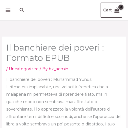
Skip
Search
Cart
to
content
Il banchiere dei poveri :
Formato EPUB
/
Uncategorized
/ By
bz_admin
Il banchiere dei poveri : Muhammad Yunus
Il ritmo era implacabile, una velocità frenetica che a
malapena mi permetteva di riprendere fiato, ma in
qualche modo non sembrava mai affrettato o
soverchiante. Ho apprezzato la volontà dell’autore di
affrontare temi difficili e scomodi, anche se l’approccio del
libro a volte sembrava un po’ pesante o didattico, il suo