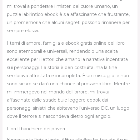
mi trovai a ponderare i misteri del cuore umano, un
puzzle labirintico ebook è sia affascinante che frustrante,
un promemoria che alcuni segreti possono rimanere per
sempre elusivi.
I temi di amore, famiglia e ebook gratis online del libro
sono atemporali e universali, rendendolo una scelta
eccellente per i lettori che amano la narrativa incentrata
sui personaggi. La storia è ben costruita, ma la fine
sembrava affrettata e incompleta. È un miscuglio, e non
sono sicuro se darò una chance al prossimo libro. Mentre
mi immergevo nel mondo dell’orrore, mi trovai
affascinato dalle strade buie leggere ebook dai
personaggi sinistri che abitavano l’universo DC, un luogo
dove il terrore si nascondeva dietro ogni angolo.
Libri Il banchiere dei poveri
Nonostante l’inizio lento, il libro alla fine ha trovato il suo