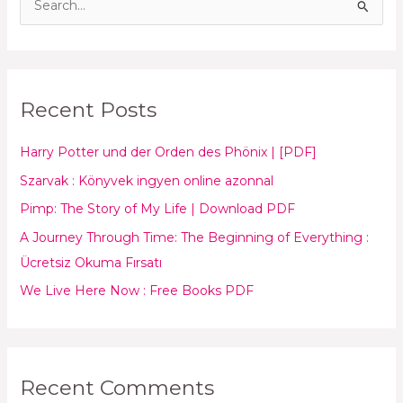
S
e
a
r
Recent Posts
c
h
Harry Potter und der Orden des Phönix | [PDF]
f
Szarvak : Könyvek ingyen online azonnal
o
Pimp: The Story of My Life | Download PDF
r
:
A Journey Through Time: The Beginning of Everything :
Ücretsiz Okuma Fırsatı
We Live Here Now : Free Books PDF
Recent Comments