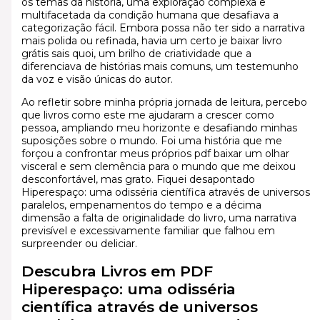
os temas da história, uma exploração complexa e
multifacetada da condição humana que desafiava a
categorização fácil. Embora possa não ter sido a narrativa
mais polida ou refinada, havia um certo je baixar livro
grátis sais quoi, um brilho de criatividade que a
diferenciava de histórias mais comuns, um testemunho
da voz e visão únicas do autor.
Ao refletir sobre minha própria jornada de leitura, percebo
que livros como este me ajudaram a crescer como
pessoa, ampliando meu horizonte e desafiando minhas
suposições sobre o mundo. Foi uma história que me
forçou a confrontar meus próprios pdf baixar um olhar
visceral e sem clemência para o mundo que me deixou
desconfortável, mas grato. Fiquei desapontado
Hiperespaço: uma odisséria científica através de universos
paralelos, empenamentos do tempo e a décima
dimensão a falta de originalidade do livro, uma narrativa
previsível e excessivamente familiar que falhou em
surpreender ou deliciar.
Descubra Livros em PDF
Hiperespaço: uma odisséria
científica através de universos