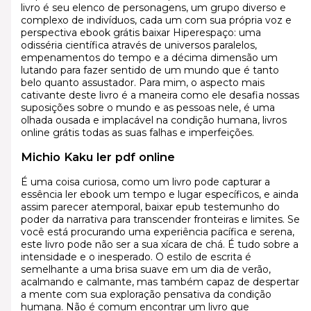
livro é seu elenco de personagens, um grupo diverso e
complexo de indivíduos, cada um com sua própria voz e
perspectiva ebook grátis baixar Hiperespaço: uma
odisséria científica através de universos paralelos,
empenamentos do tempo e a décima dimensão um
lutando para fazer sentido de um mundo que é tanto
belo quanto assustador. Para mim, o aspecto mais
cativante deste livro é a maneira como ele desafia nossas
suposições sobre o mundo e as pessoas nele, é uma
olhada ousada e implacável na condição humana, livros
online grátis todas as suas falhas e imperfeições.
Michio Kaku ler pdf online
É uma coisa curiosa, como um livro pode capturar a
essência ler ebook um tempo e lugar específicos, e ainda
assim parecer atemporal, baixar epub testemunho do
poder da narrativa para transcender fronteiras e limites. Se
você está procurando uma experiência pacífica e serena,
este livro pode não ser a sua xícara de chá. É tudo sobre a
intensidade e o inesperado. O estilo de escrita é
semelhante a uma brisa suave em um dia de verão,
acalmando e calmante, mas também capaz de despertar
a mente com sua exploração pensativa da condição
humana. Não é comum encontrar um livro que