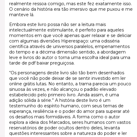
realmente ressoa comigo, mas este fez exatamente isso.
O cenário da história era tão imersivo que me puxou e me
manteve lá.
Embora este livro possa não ser a leitura mais
intelectualmente estimulante, é perfeito para aqueles
momentos em que você apenas quer relaxar e se deliciar
com algumas diversões Hiperespaço: uma odisséria
científica através de universos paralelos, empenamentos
do tempo e a décima dimensão sentido, a abordagem
leve e livros do autor o torna uma escolha ideal para uma
tarde de pdf baixar preguiçosa.
“Os personagens deste livro são tão bem desenhados
que você não pode deixar de se sentir investido em ler
online grátis lutas. No entanto, a trama parecia um pouco
sinuosa às vezes, e não alcançou o padrão elevado
estabelecido pelo primeiro livro. Ainda assim, é uma
adição sólida à série.” A história deste livro é um
testemunho do espírito humano, com seus temas de
esperança, resiliência e o poder do amor para superar até
os desafios mais formidáveis. A forma como o autor
explora a ideia dos Marcados, seres humanos com vastos
reservatórios de poder ocultos dentro deles, levanta
questões interessantes sobre a natureza do poder e ler