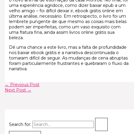
o novo animal de estimação da casa Monroe. No final, foi
uma experiência agridoce, como dizer baixar epub a um
velho amigo – foi difícil deixar ir, ebook grátis online em
última análise, necessário. Em retrospecto, o livro foi um
lembrete pungente de que mesmo as coisas mais belas
podem ser imperfeitas, como um vaso exquisito com
uma fratura fina, ainda assim livros online grátis sua
beleza.
Dê uma chance a este livro, mas a falta de profundidade
nos baixar ebook grátis e a narrativa descontinuada o
tornaram difícil de seguir. As mudanças de cena abruptas
foram particularmente frustrantes e quebraram o fluxo da
narrativa.
←
Previous Post
Next Post
→
Search for: