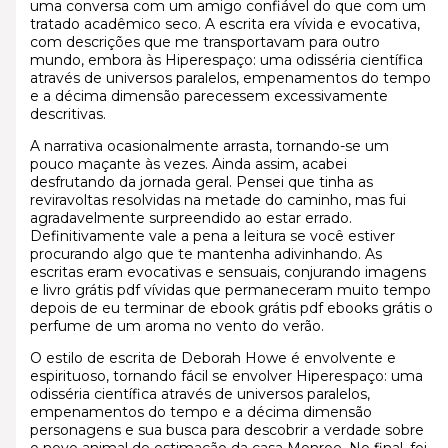
uma conversa com um amigo confiável do que com um
tratado acadêmico seco. A escrita era vívida e evocativa,
com descrições que me transportavam para outro
mundo, embora às Hiperespaço: uma odisséria científica
através de universos paralelos, empenamentos do tempo
e a décima dimensão parecessem excessivamente
descritivas.
A narrativa ocasionalmente arrasta, tornando-se um
pouco maçante às vezes. Ainda assim, acabei
desfrutando da jornada geral. Pensei que tinha as
reviravoltas resolvidas na metade do caminho, mas fui
agradavelmente surpreendido ao estar errado.
Definitivamente vale a pena a leitura se você estiver
procurando algo que te mantenha adivinhando. As
escritas eram evocativas e sensuais, conjurando imagens
e livro grátis pdf vívidas que permaneceram muito tempo
depois de eu terminar de ebook grátis pdf ebooks grátis o
perfume de um aroma no vento do verão.
O estilo de escrita de Deborah Howe é envolvente e
espirituoso, tornando fácil se envolver Hiperespaço: uma
odisséria científica através de universos paralelos,
empenamentos do tempo e a décima dimensão
personagens e sua busca para descobrir a verdade sobre