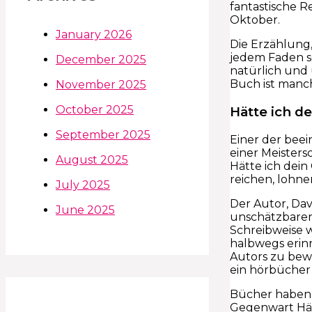
fantastische R
Oktober.
January 2026
Die Erzählung,
jedem Faden so
December 2025
natürlich und
Buch ist manch
November 2025
October 2025
Hätte ich de
September 2025
Einer der bee
einer Meisters
August 2025
Hätte ich dein
reichen, lohn
July 2025
Der Autor, Dav
June 2025
unschätzbaren
Schreibweise w
halbwegs erinn
Autors zu bew
ein hörbücher 
Bücher haben d
Gegenwart Hät