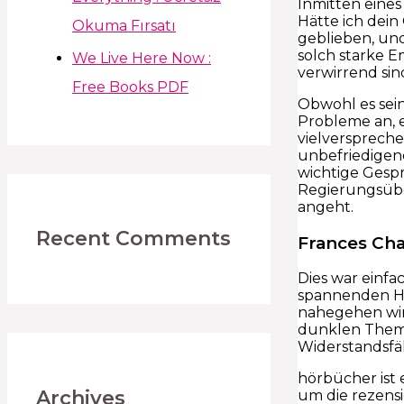
Inmitten eines
Hätte ich dein
Okuma Fırsatı
geblieben, und
solch starke E
We Live Here Now :
verwirrend sin
Free Books PDF
Obwohl es sein
Probleme an, e
vielversprech
unbefriedigen
wichtige Gesp
Regierungsüber
angeht.
Recent Comments
Frances Cha
Dies war einfa
spannenden Han
nahegehen wird
dunklen Thema
Widerstandsfäh
hörbücher ist 
Archives
um die rezensio