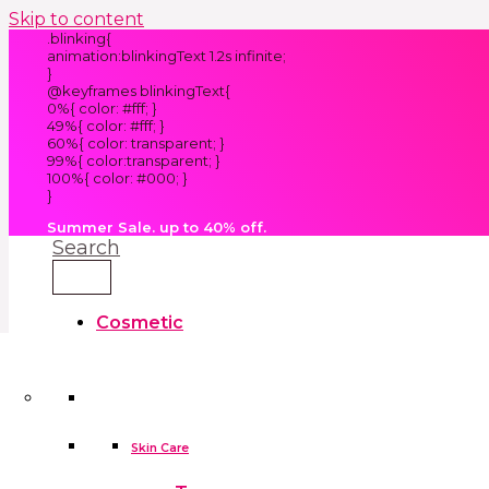
Skip to content
.blinking{
animation:blinkingText 1.2s infinite;
}
@keyframes blinkingText{
0%{ color: #fff; }
49%{ color: #fff; }
60%{ color: transparent; }
99%{ color:transparent; }
100%{ color: #000; }
}
Summer Sale. up to 40% off.
Search
Cosmetic
Kids
Clothes
Accessories
skin care tools
False Eyelashes
Household
Skin Care