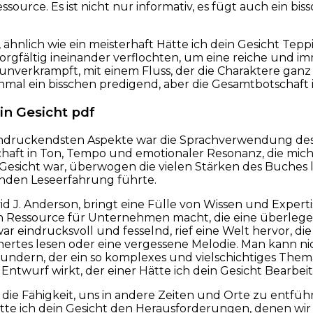
essource. Es ist nicht nur informativ, es fügt auch ein b
 ähnlich wie ein meisterhaft Hätte ich dein Gesicht Tepp
rgfältig ineinander verflochten, um eine reiche und im
 unverkrampft, mit einem Fluss, der die Charaktere gan
mal ein bisschen predigend, aber die Gesamtbotschaft ist
in Gesicht pdf
indruckendsten Aspekte war die Sprachverwendung des 
chaft in Ton, Tempo und emotionaler Resonanz, die mich
 Gesicht war, überwogen die vielen Stärken des Buches 
enden Leseerfahrung führte.
id J. Anderson, bringt eine Fülle von Wissen und Exper
 Ressource für Unternehmen macht, die eine überlegene
ar eindrucksvoll und fesselnd, rief eine Welt hervor, die
ertes lesen oder eine vergessene Melodie. Man kann nic
undern, der ein so komplexes und vielschichtiges The
Entwurf wirkt, der einer Hätte ich dein Gesicht Bearbei
ie Fähigkeit, uns in andere Zeiten und Orte zu entfüh
te ich dein Gesicht den Herausforderungen, denen wir 