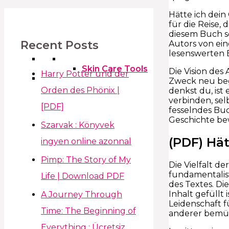
Hätte ich dein
für die Reise,
diesem Buch sc
Recent Posts
Autors von ei
lesenswerten E
Skin Care Tools
Die Vision des
Harry Potter und der
Zweck neu beg
Orden des Phönix |
denkst du, ist
verbinden, sel
[PDF]
fesselndes Buc
Geschichte bew
Szarvak : Könyvek
(PDF) Hät
ingyen online azonnal
Pimp: The Story of My
Die Vielfalt d
fundamentalist
Life | Download PDF
des Textes. Di
Inhalt gefüllt 
A Journey Through
Leidenschaft f
Time: The Beginning of
anderer bemü
Everything : Ücretsiz