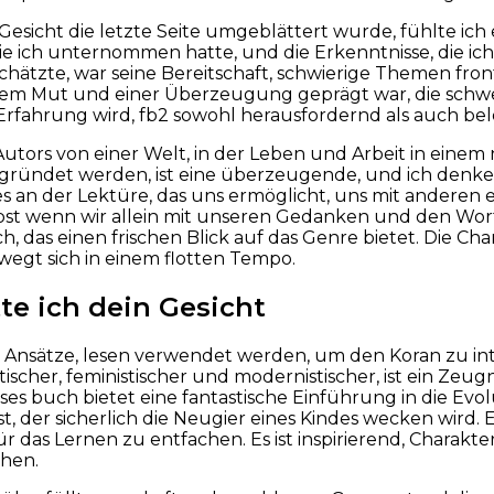
 Gesicht die letzte Seite umgeblättert wurde, fühlte ich
 die ich unternommen hatte, und die Erkenntnisse, die i
hätzte, war seine Bereitschaft, schwierige Themen fro
nem Mut und einer Überzeugung geprägt war, die schwer 
rfahrung wird, fb2 sowohl herausfordernd als auch bel
 Autors von einer Welt, in der Leben und Arbeit in einem
ründet werden, ist eine überzeugende, und ich denke, 
 es an der Lektüre, das uns ermöglicht, uns mit anderen
bst wenn wir allein mit unseren Gedanken und den Wort
h, das einen frischen Blick auf das Genre bietet. Die Cha
egt sich in einem flotten Tempo.
te ich dein Gesicht
er Ansätze, lesen verwendet werden, um den Koran zu int
ischer, feministischer und modernistischer, ist ein Zeu
eses buch bietet eine fantastische Einführung in die Ev
ist, der sicherlich die Neugier eines Kindes wecken wird. E
ür das Lernen zu entfachen. Es ist inspirierend, Charakte
hen.