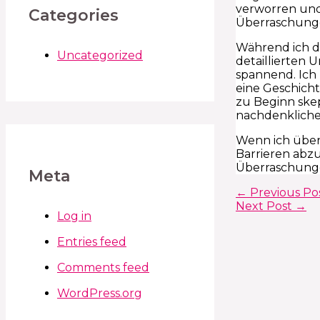
verworren und
Categories
Überraschung
Während ich di
Uncategorized
detaillierten
spannend. Ich
eine Geschicht
zu Beginn skep
nachdenklichen
Wenn ich über
Barrieren abzu
Überraschunge
Meta
←
Previous Po
Next Post
→
Log in
Entries feed
Comments feed
WordPress.org