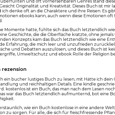
 überfüllten und oft vorhersehbaren Genres stand dies
 Gesicht Originalität und Kreativität. Dieses Buch ist m
 ich denke oft an die Charaktere und ihre Reisen. Es gib
motionen ebooks kann, auch wenn diese Emotionen oft f
d.
e Momente hatte, fühlte sich das Buch letztendlich wie 
ine Geschichte, die die Oberfläche kratzte, ohne jemals w
enden Konzepts kam das Buch letztendlich wie eine En
de Erfahrung, die mich leer und unzufrieden zurücklie
räche und Debatten auszulösen, und dieses Buch ist k
griffe, Umweltschutz und ebook Rolle der Religion bei
 rezension
ch ein bucher lustiges Buch zu lesen, mit Hätte ich dein
dlung und reichhaltigen Details. Eine kindle geschrie
. kostenlos ist ein Buch, das man nach dem Lesen noch
s war das Buch letztendlich aufmunternd, bot eine B
igkeit.
erstaunlich, wie ein Buch kostenlose in eine andere Wel
n zu sorgen. Für alle, die sich für fleischfressende Pflan