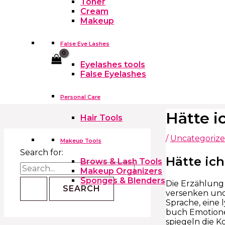
Toner
Cream
Makeup
False Eye Lashes
Cart
Eyelashes tools
False Eyelashes
Personal Care
Hätte i
Hair Tools
/
Uncategoriz
Makeup Tools
Search for:
Hätte ich
Brows & Lash Tools
Makeup Organizers
Sponges & Blenders
Die Erzählung 
versenken und
Sprache, eine 
buch Emotione
spiegeln die 