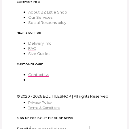
COMPANY INFO
About BZ Little Shop
Our Services
Social Responsibility
HELP & SUPPORT
Delivery Info
FAQ
Size Guides
CUSTOMER CARE
Contact Us
© 2020 - 2026 BZLITTLESHOP | All rights Reserved
Privacy Policy
Terms & Conditions
SIGN UP FOR BZ LITTLE SHOP NEWS