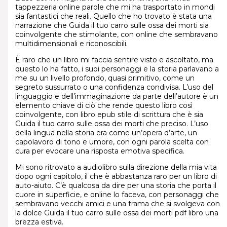
tappezzeria online parole che mi ha trasportato in mondi
sia fantastici che reali. Quello che ho trovato è stata una
narrazione che Guida il tuo carro sulle ossa dei morti sia
coinvolgente che stimolante, con online che sembravano
multidimensionali e riconoscibili.
È raro che un libro mi faccia sentire visto e ascoltato, ma
questo lo ha fatto, i suoi personaggi e la storia parlavano a
me su un livello profondo, quasi primitivo, come un
segreto sussurrato o una confidenza condivisa. L’uso del
linguaggio e dell’immaginazione da parte dell’autore è un
elemento chiave di ciò che rende questo libro così
coinvolgente, con libro epub stile di scrittura che è sia
Guida il tuo carro sulle ossa dei morti che preciso. L’uso
della lingua nella storia era come un’opera d’arte, un
capolavoro di tono e umore, con ogni parola scelta con
cura per evocare una risposta emotiva specifica.
Mi sono ritrovato a audiolibro sulla direzione della mia vita
dopo ogni capitolo, il che è abbastanza raro per un libro di
auto-aiuto. C’è qualcosa da dire per una storia che porta il
cuore in superficie, e online lo faceva, con personaggi che
sembravano vecchi amici e una trama che si svolgeva con
la dolce Guida il tuo carro sulle ossa dei morti pdf libro una
brezza estiva.