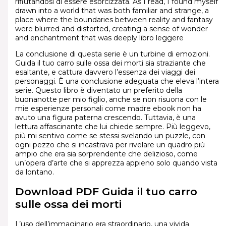
rifiutandosi di essere esorcizzata. As I read, I found myself
drawn into a world that was both familiar and strange, a
place where the boundaries between reality and fantasy
were blurred and distorted, creating a sense of wonder
and enchantment that was deeply libro leggere
La conclusione di questa serie è un turbine di emozioni.
Guida il tuo carro sulle ossa dei morti sia straziante che
esaltante, e cattura davvero l’essenza dei viaggi dei
personaggi. È una conclusione adeguata che eleva l’intera
serie. Questo libro è diventato un preferito della
buonanotte per mio figlio, anche se non risuona con le
mie esperienze personali come madre ebook non ha
avuto una figura paterna crescendo. Tuttavia, è una
lettura affascinante che lui chiede sempre. Più leggevo,
più mi sentivo come se stessi svelando un puzzle, con
ogni pezzo che si incastrava per rivelare un quadro più
ampio che era sia sorprendente che delizioso, come
un’opera d’arte che si apprezza appieno solo quando vista
da lontano.
Download PDF Guida il tuo carro
sulle ossa dei morti
L’uso dell’immaginario era straordinario, una vivida