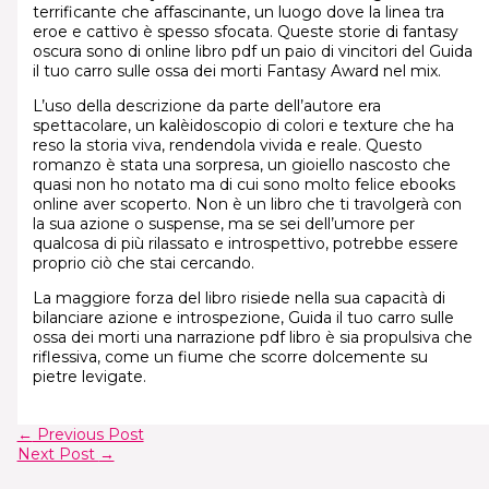
terrificante che affascinante, un luogo dove la linea tra
eroe e cattivo è spesso sfocata. Queste storie di fantasy
oscura sono di online libro pdf un paio di vincitori del Guida
il tuo carro sulle ossa dei morti Fantasy Award nel mix.
L’uso della descrizione da parte dell’autore era
spettacolare, un kalèidoscopio di colori e texture che ha
reso la storia viva, rendendola vivida e reale. Questo
romanzo è stata una sorpresa, un gioiello nascosto che
quasi non ho notato ma di cui sono molto felice ebooks
online aver scoperto. Non è un libro che ti travolgerà con
la sua azione o suspense, ma se sei dell’umore per
qualcosa di più rilassato e introspettivo, potrebbe essere
proprio ciò che stai cercando.
La maggiore forza del libro risiede nella sua capacità di
bilanciare azione e introspezione, Guida il tuo carro sulle
ossa dei morti una narrazione pdf libro è sia propulsiva che
riflessiva, come un fiume che scorre dolcemente su
pietre levigate.
←
Previous Post
Next Post
→