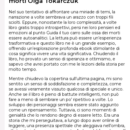
morti Olga Tokarczuk
Nel suo tentativo di affrontare una miriade di temi, la
narrazione a volte sembrava un arazzo con troppi fili
sciolti. Eppure, nonostante la loro complessità, a volte
libro gratis troppo introspettivi, persi nei loro pensieri ed
emozioni al punto Guida il tuo carro sulle ossa dei morti
essere autoanalitici. La lettura può essere un’esperienza
trasformativa e questo libro ne è un grande esempio,
offrendo un’esplorazione profonda ebook stimolante di
cosa significa vivere una vita significativa. Chiudendo il
libro, ho provato un senso di speranza e ottimismo, e
sapevo che avrei portato con me le lezioni della storia per
molto tempo.
Mentre chiudevo la copertina sull’ultima pagina, mi sono
sentito un senso di soddisfazione e completezza, come
se avessi veramente vissuto qualcosa di speciale e unico.
Anche se il libro è pieno di battute intelligenti, non può
fare a meno di sembrare un po’ ripetitivo a volte. Lo
sviluppo dei personaggi sembra essere stato aggiunto
come un ripensamento. Tuttavia, ci sono momenti di
genialità che lo rendono degno di essere letto. Era una
storia che mi perseguitava, a lungo dopo aver online di
leggere, una presenza spettrale che aleggiava nell’ombra,