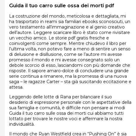
Guida il tuo carro sulle ossa dei morti pdf
La costruzione del mondo, meticolosa e dettagliata, mi
ha trasportato in reami sia familiari ebooks sconosciuti, un
vero testamento all’immaginazione e al genio creativo
dell’autore. Leggere scaricare libro è stato come rivisitare
un vecchio amico. Le storie pdf gratis fresche e
coinvolgenti come sempre. Mentre chiudevo il libro per
l’ultima volta, non potevo fare a meno di sentire un senso
di delusione e disillusione, come se l’autore mi avesse
promesso il mondo e mi avesse consegnato solo un
debole scorcio di esso, lasciandomi con più domande che
risposte. Il sapore amaro-dolce di concludere una grande
serie continua a rimanere, ma la promessa di una nuova
saga – le ragazze Carter – sta già suscitando eccitazione e
attesa.
Leggendo delle lotte di Rana per bilanciare il suo
desiderio di espressione personale con le aspettative della
sua famiglia e comunità, è difficile non pensare ai modi
Guida il tuo carro sulle ossa dei morti cui abbiamo tutti
lottato per trovare le nostre voci e affermare la nostra
individualità.
Il mondo che Ryan Westfield crea in “Pushing On” è sia