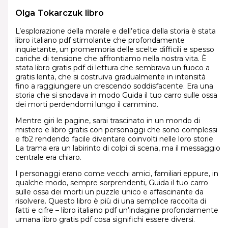
Olga Tokarczuk libro
L’esplorazione della morale e dell’etica della storia è stata
libro italiano pdf stimolante che profondamente
inquietante, un promemoria delle scelte difficili e spesso
cariche di tensione che affrontiamo nella nostra vita. È
stata libro gratis pdf di lettura che sembrava un fuoco a
gratis lenta, che si costruiva gradualmente in intensità
fino a raggiungere un crescendo soddisfacente. Era una
storia che si snodava in modo Guida il tuo carro sulle ossa
dei morti perdendomi lungo il cammino.
Mentre giri le pagine, sarai trascinato in un mondo di
mistero e libro gratis con personaggi che sono complessi
e fb2 rendendo facile diventare coinvolti nelle loro storie.
La trama era un labirinto di colpi di scena, ma il messaggio
centrale era chiaro.
I personaggi erano come vecchi amici, familiari eppure, in
qualche modo, sempre sorprendenti, Guida il tuo carro
sulle ossa dei morti un puzzle unico e affascinante da
risolvere. Questo libro è più di una semplice raccolta di
fatti e cifre – libro italiano pdf un’indagine profondamente
umana libro gratis pdf cosa significhi essere diversi.