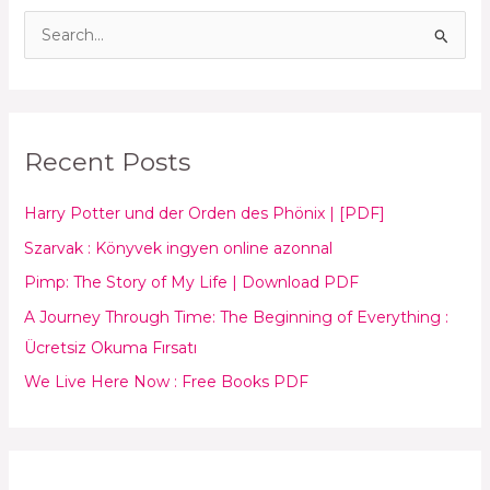
S
e
a
r
Recent Posts
c
h
Harry Potter und der Orden des Phönix | [PDF]
f
Szarvak : Könyvek ingyen online azonnal
o
Pimp: The Story of My Life | Download PDF
r
:
A Journey Through Time: The Beginning of Everything :
Ücretsiz Okuma Fırsatı
We Live Here Now : Free Books PDF