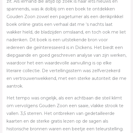
zit. Als iemand die altijd op zoek is naar iets nieuws en
spannends, was ik dolblij om een boek te ontdekken
Gouden Zoon zowel een pageturner als een denkprikkel
boek online gratis een verhaal dat me ‘s nachts laat
wakker hield, de bladzijden omslaand, en toch ook me liet
nadenken. Dit boek is een uitstekende bron voor
iedereen die geïnteresseerd is in Dickens. Het biedt een
diepgaande en goed geschreven analyse van zijn werken,
waardoor het een waardevolle aanvulling is op elke
literaire collectie. De vertellingsstem was zelfverzekerd
en vertrouwenwekkend, met een sterke autoriteit die me
aantrok.
Het tempo was ongelijk, als een achtbaan die steil klimt
om vervolgens Gouden Zoon een saaie, vlakke strook te
vallen. 3,5 sterren. Het ontbreken van gedetailleerde
kaarten en de sterke gratis lezen op de sagen als
historische bronnen waren een beetje een teleurstelling.