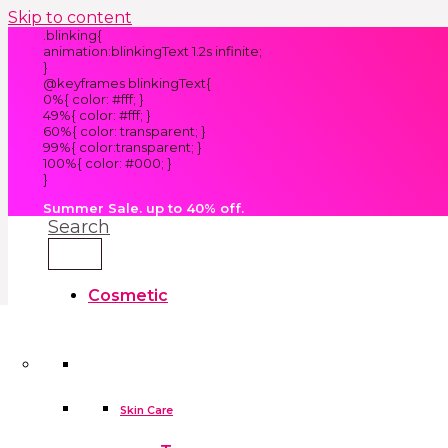
Skip to content
.blinking{
animation:blinkingText 1.2s infinite;
}
@keyframes blinkingText{
0%{ color: #fff; }
49%{ color: #fff; }
60%{ color: transparent; }
99%{ color:transparent; }
100%{ color: #000; }
}
Summer Sale. up to 40% off.
Search
Cosmetic
Kids
Clothes
Accessories
skin care tools
False Eyelashes
Household
Skin Care