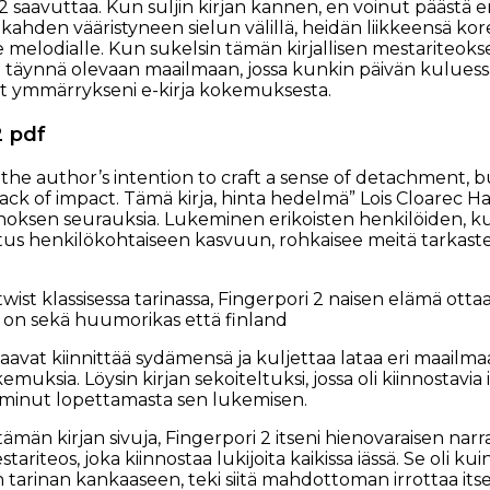
2 saavuttaa. Kun suljin kirjan kannen, en voinut päästä e
 kahden vääristyneen sielun välillä, heidän liikkeensä k
melodialle. Kun sukelsin tämän kirjallisen mestariteoksen
a täynnä olevaan maailmaan, jossa kunkin päivän kuluessa 
at ymmärrykseni e-kirja kokemuksesta.
2 pdf
 the author’s intention to craft a sense of detachment, b
 lack of impact. Tämä kirja, hinta hedelmä” Lois Cloarec Ha
panoksen seurauksia. Lukeminen erikoisten henkilöiden, ku
utus henkilökohtaiseen kasvuun, rohkaisee meitä tarkast
twist klassisessa tarinassa, Fingerpori 2 naisen elämä o
 on sekä huumorikas että finland
aavat kiinnittää sydämensä ja kuljettaa lataa eri maailm
emuksia. Löysin kirjan sekoiteltuksi, jossa oli kiinnosta
a minut lopettamasta sen lukemisen.
ämän kirjan sivuja, Fingerpori 2 itseni hienovaraisen narr
riteos, joka kiinnostaa lukijoita kaikissa iässä. Se oli kuin
 tarinan kankaaseen, teki siitä mahdottoman irrottaa itse