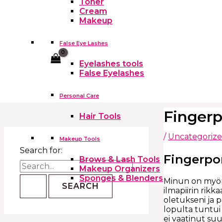
Toner
Cream
Makeup
False Eye Lashes
Cart
Eyelashes tools
False Eyelashes
Personal Care
Fingerp
Hair Tools
/
Uncategoriz
Makeup Tools
Search for:
Fingerpori
Brows & Lash Tools
Makeup Organizers
Sponges & Blenders
Minun on myönn
ilmapiirin rikk
oletukseni ja 
lopulta tuntui 
ei vaatinut su