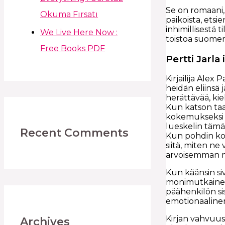
Se on romaani,
Okuma Fırsatı
paikoista, etsi
inhimillisestä t
We Live Here Now :
toistoa suomen 
Free Books PDF
Pertti Jarla
Kirjailija Alex
heidän eliinsä 
herättävää, kiel
Kun katson taak
kokemukseksi –
lueskelin tämä
Recent Comments
Kun pohdin ko
siitä, miten n
arvoisemman 
Kun käänsin siv
monimutkainen 
päähenkilön sis
emotionaalinen
Kirjan vahvuus
Archives