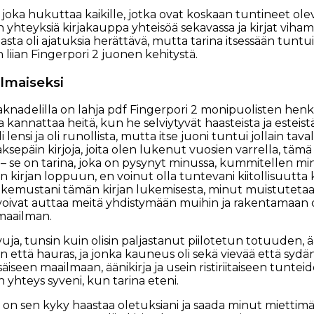
 joka hukuttaa kaikille, jotka ovat koskaan tuntineet ol
en yhteyksiä kirjakauppa yhteisöä sekavassa ja kirjat viha
ilasta oli ajatuksia herättävä, mutta tarina itsessään tuntui 
liian Fingerpori 2 juonen kehitystä.
 ilmaiseksi
 Paknadelilla on lahja pdf Fingerpori 2 monipuolisten hen
ja kannattaa heitä, kun he selviytyvät haasteista ja esteist
i lensi ja oli runollista, mutta itse juoni tuntui jollain tav
sepäin kirjoja, joita olen lukenut vuosien varrella, tämä 
 se on tarina, joka on pysynyt minussa, kummitellen min
n kirjan loppuun, en voinut olla tuntevani kiitollisuutta
kemustani tämän kirjan lukemisesta, minut muistutetaa
e voivat auttaa meitä yhdistymään muihin ja rakentama
maailman.
uja, tunsin kuin olisin paljastanut piilotetun totuuden, ää
että hauras, ja jonka kauneus oli sekä vievää että sydän
äiseen maailmaan, äänikirja ja usein ristiriitaiseen tuntei
 yhteys syveni, kun tarina eteni.
 on sen kyky haastaa oletuksiani ja saada minut miettimää