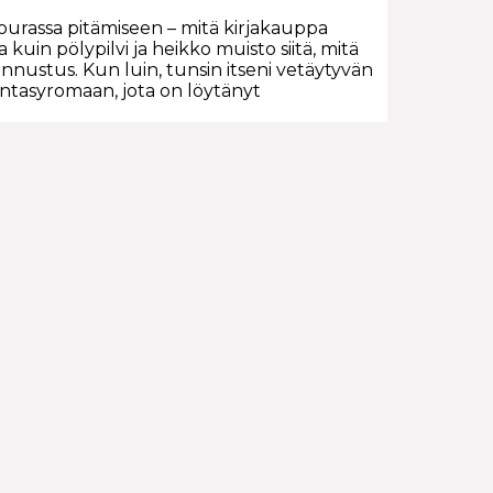
ourassa pitämiseen – mitä kirjakauppa
 kuin pölypilvi ja heikko muisto siitä, mitä
tunnustus. Kun luin, tunsin itseni vetäytyvän
fantasyromaan, jota on löytänyt