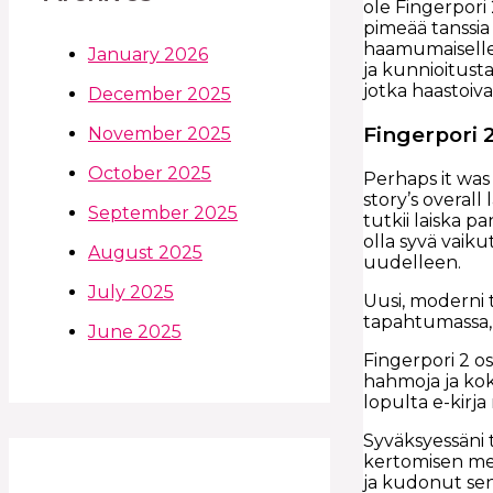
ole Fingerpori 
pimeää tanssia
haamumaiselle 
January 2026
ja kunnioitust
jotka haastoiv
December 2025
Fingerpori 
November 2025
October 2025
Perhaps it was
story’s overall
September 2025
tutkii laiska 
olla syvä vaik
August 2025
uudelleen.
July 2025
Uusi, moderni 
tapahtumassa,
June 2025
Fingerpori 2 os
hahmoja ja kok
lopulta e-kirj
Syväksyessäni t
kertomisen mesta
ja kudonut sen