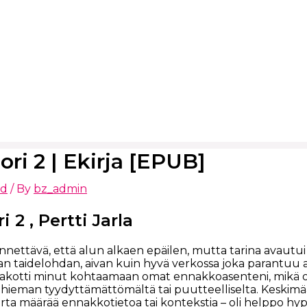
ori 2 | Ekirja [EPUB]
ed
/ By
bz_admin
 2 , Pertti Jarla
ettävä, että alun alkaen epäilen, mutta tarina avautui 
aan taidelohdan, aivan kuin hyvä verkossa joka parantuu aik
pakotti minut kohtaamaan omat ennakkoasenteni, mikä o
hieman tyydyttämättömältä tai puutteelliselta. Keskimäärä
urta määrää ennakkotietoa tai kontekstia – oli helppo hy