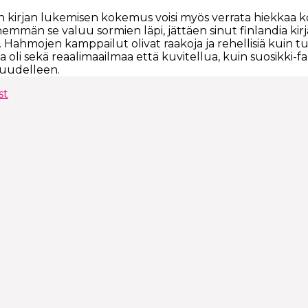
n kirjan lukemisen kokemus voisi myös verrata hiekkaa k
enemmän se valuu sormien läpi, jättäen sinut finlandia kirja​
la. Hahmojen kamppailut olivat raakoja ja rehellisiä kuin 
a oli sekä reaalimaailmaa että kuvitellua, kuin suosikki-
 uudelleen.
st