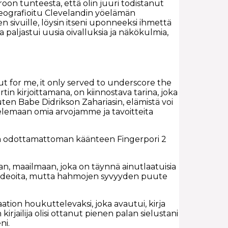
roon tunteesta, että olin juuri todistanut
oreografioitu Clevelandin yöelämän
 sivuille, löysin itseni uponneeksi ihmettä
paljastui uusia oivalluksia ja näkökulmia,
ut for me, it only served to underscore the
rtin kirjoittamana, on kiinnostava tarina, joka
ten Babe Didrikson Zahariasin, elämistä voi
elemaan omia arvojamme ja tavoitteita
ttaa odottamattoman käänteen Fingerpori 2
aan, maailmaan, joka on täynnä ainutlaatuisia
via ideoita, mutta hahmojen syvyyden puute
aation houkuttelevaksi, joka avautui, kirja
 kirjailija olisi ottanut pienen palan sielustani
ni.