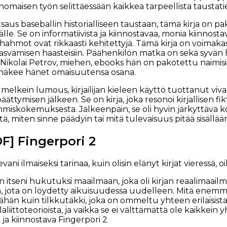
 erinomaisen työn selittäessään kaikkea tarpeellista taustati
tsaus baseballin historialliseen taustaan, tämä kirja on 
lle. Se on informatiivista ja kiinnostavaa, monia kiinnos
 hahmot ovat rikkaasti kehitettyjä. Tämä kirja on voimaka
asvamisen haasteisiin. Päähenkilön matka on sekä syvän h
 Nikolai Petrov, miehen, ebooks hän on pakotettu naimisii
 näkee hänet omaisuutensa osana.
ta melkein lumous, kirjailijan kieleen käyttö tuottanut viva
ättymisen jälkeen. Se on kirja, joka resonoi kirjallisen fi
miskokemuksesta. Jälkeenpäin, se oli hyvin järkyttävä 
ä, miten sinne päädyin tai mitä tulevaisuus pitää sisällää
DF] Fingerpori 2
vani ilmaiseksi tarinaa, kuin olisin elänyt kirjat vieressä,
n itseni hukutuksi maailmaan, joka oli kirjan reaalimaail
 jota on löydetty aikuisuudessa uudelleen. Mitä enemmän
vähän kuin tilkkutäkki, joka on ommeltu yhteen erilaisist
laliittoteorioista, ja vaikka se ei välttämättä ole kaikkein 
ja kiinnostava Fingerpori 2