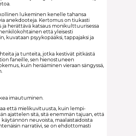
etoa.
pakollinen lukeminen kenelle tahansa
tavia anekdooteja. Kertomus on tiukasti
s ja herättävä katsaus monikulttuurisessa
enkilökohtainen että yleisesti
n, kuvataan psyykopääksi, tappajaksi ja
hteita ja tunteita, jotka kestivät pitkästä
ktion faneille, sen hienostuneen
kokemus, kuin herääminen vieraan sängyssä,
n.
 oikea imautuminen.
maa että mielikuvituusta, kuin lempi-
 ajattelen sitä, sitä enemmän tajuan, että
a käytännön neuvoista, maalaistaidoista
yhtenäisin narratiivi, se on ehdottomasti