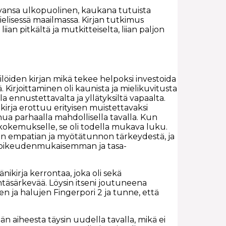
evansa ulkopuolinen, kaukana tutuista
mielisessä maailmassa. Kirjan tutkimus
liian pitkältä ja mutkitteiselta, liian paljon
kilöiden kirjan mikä tekee helpoksi investoida
ä. Kirjoittaminen oli kaunista ja mielikuvitusta
alla ennustettavalta ja yllätyksiltä vapaalta.
kirja erottuu erityisen muistettavaksi
ua parhaalla mahdollisella tavalla. Kun
 kokemukselle, se oli todella mukava luku.
n empatian ja myötätunnon tärkeydestä, ja
an oikeudenmukaisemman ja tasa-
nikirja kerrontaa, joka oli sekä
täsärkevää. Löysin itseni joutuneena
den ja halujen Fingerpori 2 ja tunne, että
n aiheesta täysin uudella tavalla, mikä ei