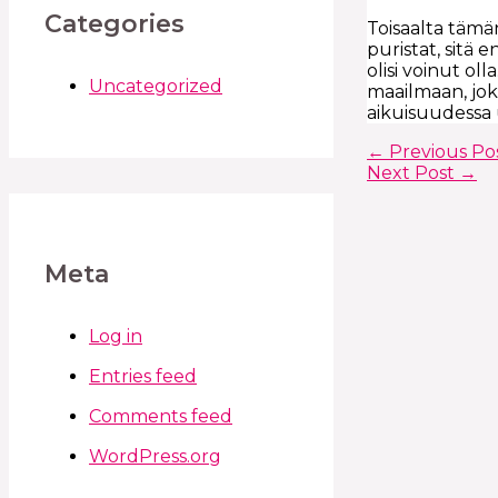
Categories
Toisaalta tämä
puristat, sitä 
olisi voinut ol
Uncategorized
maailmaan, jok
aikuisuudessa
←
Previous Po
Next Post
→
Meta
Log in
Entries feed
Comments feed
WordPress.org