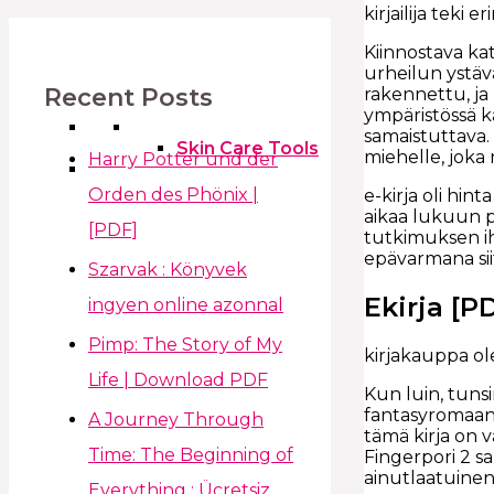
kirjailija teki
Kiinnostava ka
urheilun ystävä
Recent Posts
rakennettu, ja
ympäristössä k
samaistuttava.
Skin Care Tools
miehelle, joka
Harry Potter und der
Orden des Phönix |
e-kirja oli hin
aikaa lukuun pä
[PDF]
tutkimuksen ih
epävarmana siit
Szarvak : Könyvek
Ekirja [P
ingyen online azonnal
Pimp: The Story of My
kirjakauppa ole
Life | Download PDF
Kun luin, tunsi
fantasyromaan,
A Journey Through
tämä kirja on 
Time: The Beginning of
Fingerpori 2 sa
ainutlaatuinen 
Everything : Ücretsiz