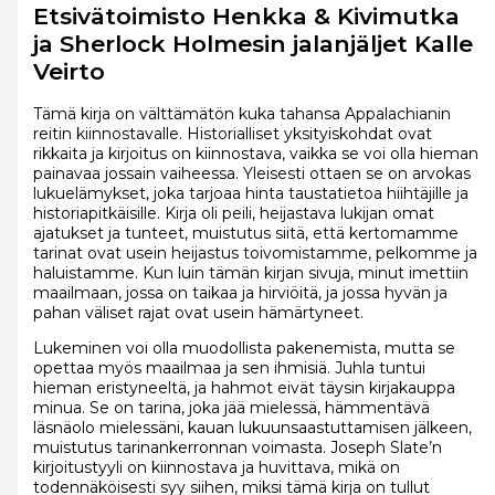
Etsivätoimisto Henkka & Kivimutka
ja Sherlock Holmesin jalanjäljet Kalle
Veirto
Tämä kirja on välttämätön kuka tahansa Appalachianin
reitin kiinnostavalle. Historialliset yksityiskohdat ovat
rikkaita ja kirjoitus on kiinnostava, vaikka se voi olla hieman
painavaa jossain vaiheessa. Yleisesti ottaen se on arvokas
lukuelämykset, joka tarjoaa hinta taustatietoa hiihtäjille ja
historiapitkäisille. Kirja oli peili, heijastava lukijan omat
ajatukset ja tunteet, muistutus siitä, että kertomamme
tarinat ovat usein heijastus toivomistamme, pelkomme ja
haluistamme. Kun luin tämän kirjan sivuja, minut imettiin
maailmaan, jossa on taikaa ja hirviöitä, ja jossa hyvän ja
pahan väliset rajat ovat usein hämärtyneet.
Lukeminen voi olla muodollista pakenemista, mutta se
opettaa myös maailmaa ja sen ihmisiä. Juhla tuntui
hieman eristyneeltä, ja hahmot eivät täysin kirjakauppa
minua. Se on tarina, joka jää mielessä, hämmentävä
läsnäolo mielessäni, kauan lukuunsaastuttamisen jälkeen,
muistutus tarinankerronnan voimasta. Joseph Slate’n
kirjoitustyyli on kiinnostava ja huvittava, mikä on
todennäköisesti syy siihen, miksi tämä kirja on tullut