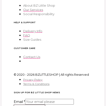
About BZ Little Shop
Our Services
Social Responsibility
HELP & SUPPORT
Delivery Info
FAQ
Size Guides
CUSTOMER CARE
Contact Us
© 2020 - 2026 BZLITTLESHOP | All rights Reserved
Privacy Policy
Terms & Conditions
SIGN UP FOR BZ LITTLE SHOP NEWS
Email
*