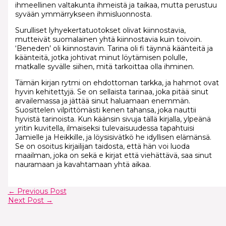
ihmeellinen valtakunta ihmeistä ja taikaa, mutta perustuu
syvään ymmärrykseen ihmisluonnosta.
Surulliset lyhyekertatuotokset olivat kiinnostavia,
mutteivät suomalainen yhtä kiinnostavia kuin toivoin.
‘Beneden’ oli kiinnostavin. Tarina oli fi täynnä käänteitä ja
käänteitä, jotka johtivat minut löytämisen polulle,
matkalle syvälle siihen, mitä tarkoittaa olla ihminen.
Tämän kirjan rytmi on ehdottoman tarkka, ja hahmot ovat
hyvin kehitettyjä. Se on sellaista tarinaa, joka pitää sinut
arvailemassa ja jättää sinut haluamaan enemmän.
Suosittelen vilpittömästi kenen tahansa, joka nauttii
hyvistä tarinoista. Kun käänsin sivuja tällä kirjalla, ylpeänä
yritin kuvitella, ilmaiseksi tulevaisuudessa tapahtuisi
Jamielle ja Heikkille, ja löysisivätkö he idyllisen elämänsä.
Se on osoitus kirjailijan taidosta, että hän voi luoda
maailman, joka on sekä e kirjat​ että viehättävä, saa sinut
nauramaan ja kavahtamaan yhtä aikaa.
←
Previous Post
Next Post
→