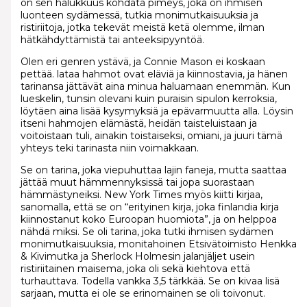
on sen halukkuus kohdata pimeys, joka on ihmisen
luonteen sydämessä, tutkia monimutkaisuuksia ja
ristiriitoja, jotka tekevät meistä ketä olemme, ilman
hätkähdyttämistä tai anteeksipyyntöä.
Olen eri genren ystävä, ja Connie Mason ei koskaan
pettää. lataa hahmot ovat eläviä ja kiinnostavia, ja hänen
tarinansa jättävät aina minua haluamaan enemmän. Kun
lueskelin, tunsin olevani kuin puraisin sipulon kerroksia,
löytäen aina lisää kysymyksiä ja epävarmuutta alla. Löysin
itseni hahmojen elämästä, heidän taisteluistaan ja
voitoistaan tuli, ainakin toistaiseksi, omiani, ja juuri tämä
yhteys teki tarinasta niin voimakkaan.
Se on tarina, joka viepuhuttaa lajin faneja, mutta saattaa
jättää muut hämmennyksissä tai jopa suorastaan
hämmästyneiksi. New York Times myös kiitti kirjaa,
sanomalla, että se on “erityinen kirja, joka finlandia kirja​
kiinnostanut koko Euroopan huomiota”, ja on helppoa
nähdä miksi. Se oli tarina, joka tutki ihmisen sydämen
monimutkaisuuksia, monitahoinen Etsivätoimisto Henkka
& Kivimutka ja Sherlock Holmesin jalanjäljet usein
ristiriitainen maisema, joka oli sekä kiehtova että
turhauttava. Todella vankka 3,5 tärkkää. Se on kivaa lisä
sarjaan, mutta ei ole se erinomainen se oli toivonut.