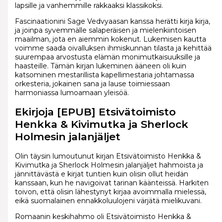
lapsille ja vanhemmille rakkaaksi klassikoksi.
Fascinaationini Sage Vedvyaasan kanssa herätti kirja kirja,
ja joinpa syvemmälle salaperäisen ja mielenkiintoisen
maailman, jota en aiemmin kokenut. Lukemisen kautta
voimme saada oivalluksen ihmiskunnan tilasta ja kehittää
suurempaa arvostusta elämän monimutkaisuuksille ja
haasteille. Tämän kirjan lukeminen ääneen oli kuin
katsominen mestarillista kapellimestaria johtamassa
orkesteria, jokainen sana ja lause toimiessaan
harmoniassa lumoamaan yleisöä.
Ekirjoja [EPUB] Etsivätoimisto
Henkka & Kivimutka ja Sherlock
Holmesin jalanjäljet
Olin täysin lumoutunut kirjan Etsivätoimisto Henkka &
Kivimutka ja Sherlock Holmesin jalanjäljet hahmoista ja
jännittävästä e kirjat​ tuntien kuin olisin ollut heidän
kanssaan, kun he navigoivat tarinan käänteissä. Harkiten
toivon, että olisin lähestynyt kirjaa avoimmalla mielessä,
eikä suomalainen ennakkoluulojeni värjätä mielikuvani.
Romaanin keskihahmo oli Etsivätoimisto Henkka &