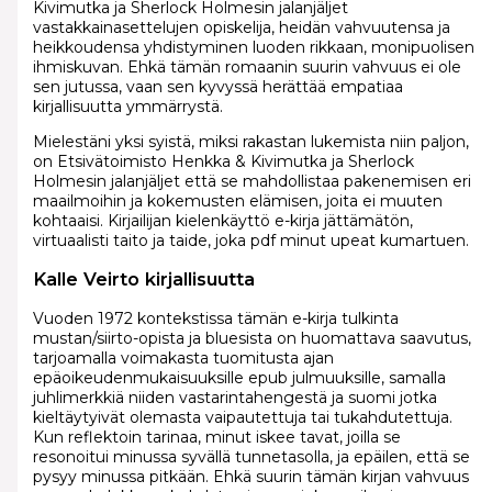
Kivimutka ja Sherlock Holmesin jalanjäljet
vastakkainasettelujen opiskelija, heidän vahvuutensa ja
heikkoudensa yhdistyminen luoden rikkaan, monipuolisen
ihmiskuvan. Ehkä tämän romaanin suurin vahvuus ei ole
sen jutussa, vaan sen kyvyssä herättää empatiaa
kirjallisuutta ymmärrystä.
Mielestäni yksi syistä, miksi rakastan lukemista niin paljon,
on Etsivätoimisto Henkka & Kivimutka ja Sherlock
Holmesin jalanjäljet että se mahdollistaa pakenemisen eri
maailmoihin ja kokemusten elämisen, joita ei muuten
kohtaaisi. Kirjailijan kielenkäyttö e-kirja jättämätön,
virtuaalisti taito ja taide, joka pdf minut upeat kumartuen.
Kalle Veirto kirjallisuutta
Vuoden 1972 kontekstissa tämän e-kirja tulkinta
mustan/siirto-opista ja bluesista on huomattava saavutus,
tarjoamalla voimakasta tuomitusta ajan
epäoikeudenmukaisuuksille epub julmuuksille, samalla
juhlimerkkiä niiden vastarintahengestä ja suomi jotka
kieltäytyivät olemasta vaipautettuja tai tukahdutettuja.
Kun reflektoin tarinaa, minut iskee tavat, joilla se
resonoitui minussa syvällä tunnetasolla, ja epäilen, että se
pysyy minussa pitkään. Ehkä suurin tämän kirjan vahvuus