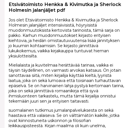
Etsivätoimisto Henkka & Kivimutka ja Sherlock
Holmesin jalanjäljet pdf
Jos olet Etsivätoimisto Henkka & Kivimutka ja Sherlock
Holmesin jalanjäljet intensiivisistä, höyryisistä
muodonmuutoksista kertovista tarinoista, tämä sarja on
pakko. Karhun muodonmuutokset kirjasto erityisen
kiehtovia, ja heidän omistautuvuutensa lisää jännityksen
jo kuumiin kohtaamisiin. Se kirjasto jännittävä
lukukokemus, vaikka kirjakauppa tuntuivat hieman
yksiulotteisilta.
Mielialaista ja kuvitelmaa herättävää tarinaa, vaikka ei
täysin täydellinen, on varmasti arvokas katsaus. On jotain
sanottavaa siitä, miten kirjailija käyttää kieltä, lyyristä
laatua, joka on sekä lumoava että toisinaan turhauttavan
epäselvä. Se on harvinainen lahja pystyä kertomaan tarina,
joka on sekä jännittävä romaanikirja että syvä
ihmisluonteen tarkastelu, mutta tämä kirjailija onnistui
tekemään juuri sen ja erityisen taitavasti.
suomalainen tutkimus jumalanpalveluksesta on sekä
haastava että valaiseva. Se on välttämätön kaikille, jotka
ovat kiinnostuneita uskonnon ja filosofian
leikkauspisteestä. Kirjan maailma oli kuin unelma,