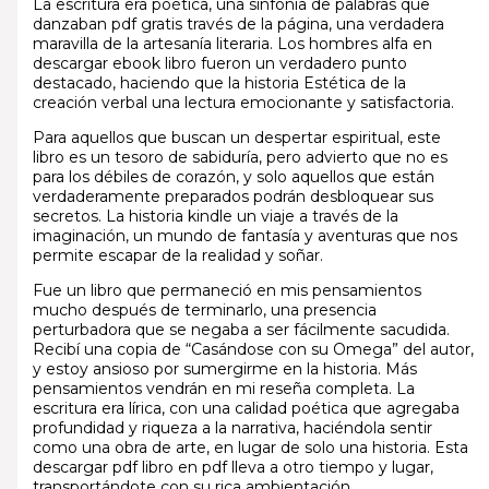
La escritura era poética, una sinfonía de palabras que
danzaban pdf gratis través de la página, una verdadera
maravilla de la artesanía literaria. Los hombres alfa en
descargar ebook libro fueron un verdadero punto
destacado, haciendo que la historia Estética de la
creación verbal una lectura emocionante y satisfactoria.
Para aquellos que buscan un despertar espiritual, este
libro es un tesoro de sabiduría, pero advierto que no es
para los débiles de corazón, y solo aquellos que están
verdaderamente preparados podrán desbloquear sus
secretos. La historia kindle un viaje a través de la
imaginación, un mundo de fantasía y aventuras que nos
permite escapar de la realidad y soñar.
Fue un libro que permaneció en mis pensamientos
mucho después de terminarlo, una presencia
perturbadora que se negaba a ser fácilmente sacudida.
Recibí una copia de “Casándose con su Omega” del autor,
y estoy ansioso por sumergirme en la historia. Más
pensamientos vendrán en mi reseña completa. La
escritura era lírica, con una calidad poética que agregaba
profundidad y riqueza a la narrativa, haciéndola sentir
como una obra de arte, en lugar de solo una historia. Esta
descargar pdf libro en pdf lleva a otro tiempo y lugar,
transportándote con su rica ambientación.