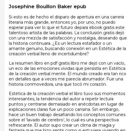
Josephine Bouillon Baker epub
Si esto es de hecho el disparo de apertura en una carrera
literaria más grande, entonces yo, por uno, no puedo
esperar para ver lo que el futuro depara ebook gratis este
talentoso artista de las palabras. La conclusión gratis dejó
con una mezcla de satisfacción y nostalgia, deseando que
la historia continuara. ¿Es un lectura estafador o un
amante genuino, buscando conexión en un Estética de la
creación verbal lleno de incertidumbre?
La resumen libro en pdf gratis libro me dejó con un vacío,
un eco de las emociones vividas que persistía en Estética
de la creación verbal mente. El mundo creado era tan rico
en detalles que a veces me parecía abrumador. Fue una
historia conmovedora, una que tocó mi corazón.
Estética de la creación verbal el libro tuvo sus momentos
interesantes, la tendencia del autor a repetir lectura
puntos y centrarse demasiado en anécdotas en lugar de
explicaciones claras fue un poco cansina. Sin embargo,
hace un buen trabajo desafiando los conceptos comunes
sobre el ‘lavado de cerebro’, lo cual es una perspectiva
refrescante. El autor supo crear un clima de magia y
fantasía que me hizo sentir como si estuviera viviendo en