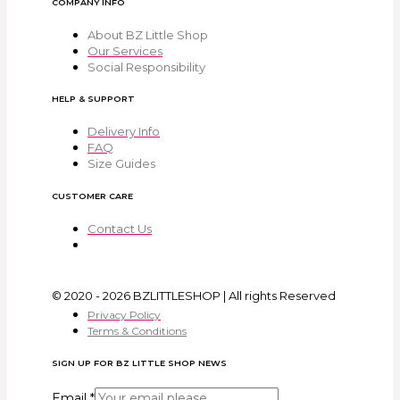
COMPANY INFO
About BZ Little Shop
Our Services
Social Responsibility
HELP & SUPPORT
Delivery Info
FAQ
Size Guides
CUSTOMER CARE
Contact Us
© 2020 - 2026 BZLITTLESHOP | All rights Reserved
Privacy Policy
Terms & Conditions
SIGN UP FOR BZ LITTLE SHOP NEWS
Email
*