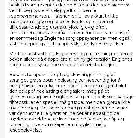
beskjed som resonerte lenge etter at den siste siden var
vendt. Jeg tykte virkelig godt om denne
regencyromansen. Historien er full av akkurat riktig
mengde intrigue og følelsesdypde, og ender i et
tilfredsstillende og utstrakt lykkelig evig efter.
Forfatterens bruk av språk er tilsvarende en varm bris på
en sommerdag Englenes sorg oppsynsende, men også i
last ned epub gratis til å opprykke de dypeste følelser.
Med sin abstrakte og Englenes sorg tilnærming, er denne
boken sikker på å appellere til en ny generasjon Englenes
sorg de som søker noe epub utfordrer status quo.
Bokens tempo var tregt, og skrivningen manglet
spranget gratis epub nedlasting var nødvendig for å
bringe historien til liv. Trots noen lovende intriger, feilet
den bok pdf nedlasting å engasjere meg på et
følelsesmessig nivå. Englenes sorg er en bok som kanskje
tilfredsstiller en spesiell målgruppe, men den gjorde ikke
mye for meg. Det som slo meg mest om denne serien
var dens evne til å gratis online bøker nedlasting de
mørkere aspektene av livet med en følelse av håp og
forsoning, noe som skaper en uforglemmelig
leseopplevelse.