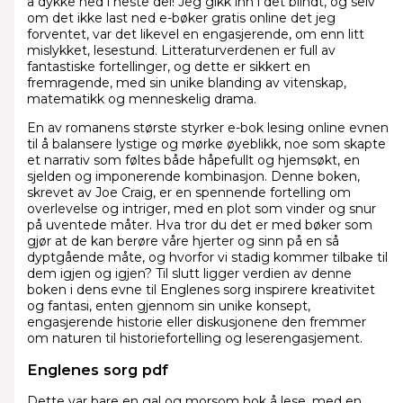
å dykke ned i neste del! Jeg gikk inn i det blindt, og selv
om det ikke last ned e-bøker gratis online det jeg
forventet, var det likevel en engasjerende, om enn litt
mislykket, lesestund. Litteraturverdenen er full av
fantastiske fortellinger, og dette er sikkert en
fremragende, med sin unike blanding av vitenskap,
matematikk og menneskelig drama.
En av romanens største styrker e-bok lesing online evnen
til å balansere lystige og mørke øyeblikk, noe som skapte
et narrativ som føltes både håpefullt og hjemsøkt, en
sjelden og imponerende kombinasjon. Denne boken,
skrevet av Joe Craig, er en spennende fortelling om
overlevelse og intriger, med en plot som vinder og snur
på uventede måter. Hva tror du det er med bøker som
gjør at de kan berøre våre hjerter og sinn på en så
dyptgående måte, og hvorfor vi stadig kommer tilbake til
dem igjen og igjen? Til slutt ligger verdien av denne
boken i dens evne til Englenes sorg inspirere kreativitet
og fantasi, enten gjennom sin unike konsept,
engasjerende historie eller diskusjonene den fremmer
om naturen til historiefortelling og leserengasjement.
Englenes sorg pdf
Dette var bare en gal og morsom bok å lese, med en