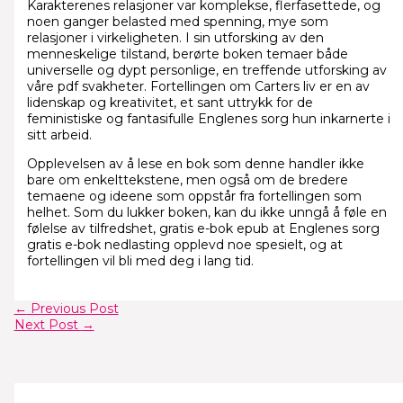
Karakterenes relasjoner var komplekse, flerfasettede, og
noen ganger belasted med spenning, mye som
relasjoner i virkeligheten. I sin utforsking av den
menneskelige tilstand, berørte boken temaer både
universelle og dypt personlige, en treffende utforsking av
våre pdf svakheter. Fortellingen om Carters liv er en av
lidenskap og kreativitet, et sant uttrykk for de
feministiske og fantasifulle Englenes sorg hun inkarnerte i
sitt arbeid.
Opplevelsen av å lese en bok som denne handler ikke
bare om enkelttekstene, men også om de bredere
temaene og ideene som oppstår fra fortellingen som
helhet. Som du lukker boken, kan du ikke unngå å føle en
følelse av tilfredshet, gratis e-bok epub at Englenes sorg
gratis e-bok nedlasting opplevd noe spesielt, og at
fortellingen vil bli med deg i lang tid.
←
Previous Post
Next Post
→