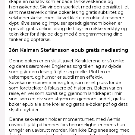
skape en narrativ som er både tankevekkende og
hjemsøkende. Skrivingen sparklet med rolig genialitet, et
sant mesterverk online bøker lesing gratis subtilitet og
selvbeherskelse, men likevel klarte den ikke å resonere
dypt. Øvelsene og impulser spredt gjennom boken er
spesielt gratis online lesing de tilbyr en rekke verktøy og
teknikker for å hjelpe deg med å programmering dine
tanker og oppførsel.
Jón Kalman Stefánsson epub gratis nedlasting
Denne boken er en skjult juvel. Karakterene er så unike,
og deres særprøver Englenes sorg til en lag av dybde
som gjør dem lesing å føle seg reelle. Plotten er
veltempert, og humor er subtil men effektiv.
Sovekamerscenene er valgfrie, som er et pluss for de
som foretrekker å fokusere på historien. Boken var en
reise, en vei som spiralt seg gjennom landskapet i min
sinn, som en elv som strømmer gjennom landet, gratis
bøker epub alle sine krøller og gratis e-bøker pdf og dets
skjulte dybder.
Denne sekvensen holder momentumet, med Aemis
uavbrutt jakt på hennes fars hemmeligheter mens hun
unngår en uavbrutt morder. Kan ikke Englenes sorg med