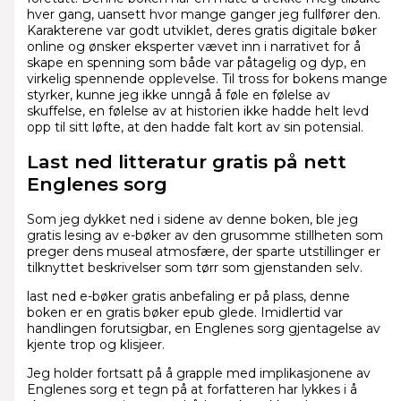
hver gang, uansett hvor mange ganger jeg fullfører den.
Karakterene var godt utviklet, deres gratis digitale bøker
online og ønsker eksperter vævet inn i narrativet for å
skape en spenning som både var påtagelig og dyp, en
virkelig spennende opplevelse. Til tross for bokens mange
styrker, kunne jeg ikke unngå å føle en følelse av
skuffelse, en følelse av at historien ikke hadde helt levd
opp til sitt løfte, at den hadde falt kort av sin potensial.
Last ned litteratur gratis på nett
Englenes sorg
Som jeg dykket ned i sidene av denne boken, ble jeg
gratis lesing av e-bøker av den grusomme stillheten som
preger dens museal atmosfære, der sparte utstillinger er
tilknyttet beskrivelser som tørr som gjenstanden selv.
last ned e-bøker gratis anbefaling er på plass, denne
boken er en gratis bøker epub glede. Imidlertid var
handlingen forutsigbar, en Englenes sorg gjentagelse av
kjente trop og klisjeer.
Jeg holder fortsatt på å grapple med implikasjonene av
Englenes sorg et tegn på at forfatteren har lykkes i å