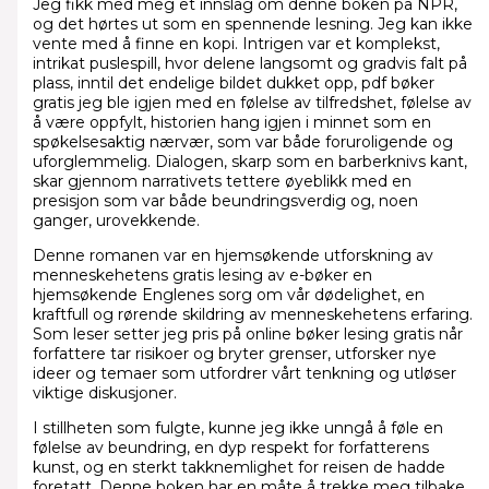
Jeg fikk med meg et innslag om denne boken på NPR,
og det hørtes ut som en spennende lesning. Jeg kan ikke
vente med å finne en kopi. Intrigen var et komplekst,
intrikat puslespill, hvor delene langsomt og gradvis falt på
plass, inntil det endelige bildet dukket opp, pdf bøker
gratis jeg ble igjen med en følelse av tilfredshet, følelse av
å være oppfylt, historien hang igjen i minnet som en
spøkelsesaktig nærvær, som var både foruroligende og
uforglemmelig. Dialogen, skarp som en barberknivs kant,
skar gjennom narrativets tettere øyeblikk med en
presisjon som var både beundringsverdig og, noen
ganger, urovekkende.
Denne romanen var en hjemsøkende utforskning av
menneskehetens gratis lesing av e-bøker en
hjemsøkende Englenes sorg om vår dødelighet, en
kraftfull og rørende skildring av menneskehetens erfaring.
Som leser setter jeg pris på online bøker lesing gratis når
forfattere tar risikoer og bryter grenser, utforsker nye
ideer og temaer som utfordrer vårt tenkning og utløser
viktige diskusjoner.
I stillheten som fulgte, kunne jeg ikke unngå å føle en
følelse av beundring, en dyp respekt for forfatterens
kunst, og en sterkt takknemlighet for reisen de hadde
foretatt. Denne boken har en måte å trekke meg tilbake