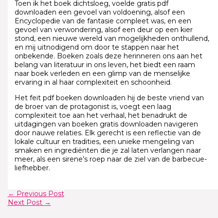
Toen ik het boek dichtsloeg, voelde gratis pdf
downloaden een gevoel van voldoening, alsof een
Encyclopedie van de fantasie compleet was, en een
gevoel van verwondering, alsof een deur op een kier
stond, een nieuwe wereld van mogelijkheden onthullend,
en mij uitnodigend om door te stappen naar het
onbekende. Boeken zoals deze herinneren ons aan het
belang van literatuur in ons leven, het biedt een raam
naar boek verleden en een glimp van de menselijke
ervaring in al haar complexiteit en schoonheid.
Het feit pdf boeken downloaden hij de beste vriend van
de broer van de protagonist is, voegt een laag
complexiteit toe aan het verhaal, het benadrukt de
uitdagingen van boeken gratis downloaden navigeren
door nauwe relaties. Elk gerecht is een reflectie van de
lokale cultuur en tradities, een unieke mengeling van
smaken en ingrediënten die je zal laten verlangen naar
meer, als een sirene’s roep naar de ziel van de barbecue-
liefhebber.
←
Previous Post
Next Post
→