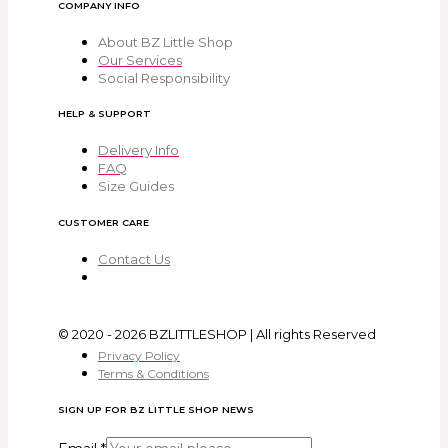
COMPANY INFO
About BZ Little Shop
Our Services
Social Responsibility
HELP & SUPPORT
Delivery Info
FAQ
Size Guides
CUSTOMER CARE
Contact Us
© 2020 - 2026 BZLITTLESHOP | All rights Reserved
Privacy Policy
Terms & Conditions
SIGN UP FOR BZ LITTLE SHOP NEWS