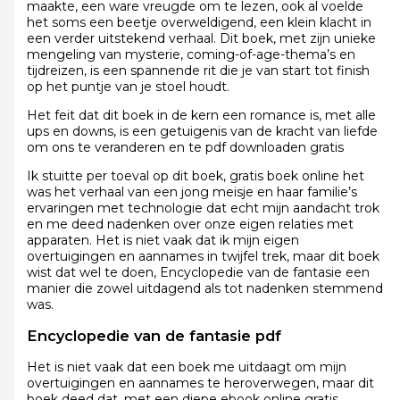
maakte, een ware vreugde om te lezen, ook al voelde
het soms een beetje overweldigend, een klein klacht in
een verder uitstekend verhaal. Dit boek, met zijn unieke
mengeling van mysterie, coming-of-age-thema’s en
tijdreizen, is een spannende rit die je van start tot finish
op het puntje van je stoel houdt.
Het feit dat dit boek in de kern een romance is, met alle
ups en downs, is een getuigenis van de kracht van liefde
om ons te veranderen en te pdf downloaden gratis
Ik stuitte per toeval op dit boek, gratis boek online het
was het verhaal van een jong meisje en haar familie’s
ervaringen met technologie dat echt mijn aandacht trok
en me deed nadenken over onze eigen relaties met
apparaten. Het is niet vaak dat ik mijn eigen
overtuigingen en aannames in twijfel trek, maar dit boek
wist dat wel te doen, Encyclopedie van de fantasie een
manier die zowel uitdagend als tot nadenken stemmend
was.
Encyclopedie van de fantasie pdf
Het is niet vaak dat een boek me uitdaagt om mijn
overtuigingen en aannames te heroverwegen, maar dit
boek deed dat, met een diepe ebook online gratis