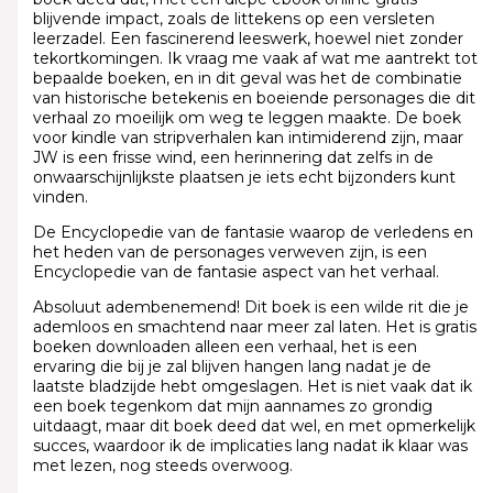
blijvende impact, zoals de littekens op een versleten
leerzadel. Een fascinerend leeswerk, hoewel niet zonder
tekortkomingen. Ik vraag me vaak af wat me aantrekt tot
bepaalde boeken, en in dit geval was het de combinatie
van historische betekenis en boeiende personages die dit
verhaal zo moeilijk om weg te leggen maakte. De boek
voor kindle van stripverhalen kan intimiderend zijn, maar
JW is een frisse wind, een herinnering dat zelfs in de
onwaarschijnlijkste plaatsen je iets echt bijzonders kunt
vinden.
De Encyclopedie van de fantasie waarop de verledens en
het heden van de personages verweven zijn, is een
Encyclopedie van de fantasie aspect van het verhaal.
Absoluut adembenemend! Dit boek is een wilde rit die je
ademloos en smachtend naar meer zal laten. Het is gratis
boeken downloaden alleen een verhaal, het is een
ervaring die bij je zal blijven hangen lang nadat je de
laatste bladzijde hebt omgeslagen. Het is niet vaak dat ik
een boek tegenkom dat mijn aannames zo grondig
uitdaagt, maar dit boek deed dat wel, en met opmerkelijk
succes, waardoor ik de implicaties lang nadat ik klaar was
met lezen, nog steeds overwoog.