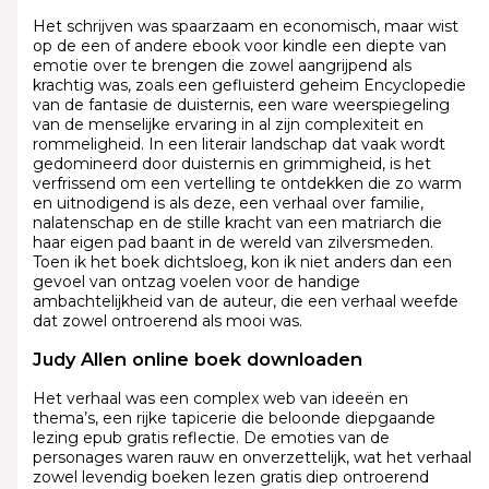
Het schrijven was spaarzaam en economisch, maar wist
op de een of andere ebook voor kindle een diepte van
emotie over te brengen die zowel aangrijpend als
krachtig was, zoals een gefluisterd geheim Encyclopedie
van de fantasie de duisternis, een ware weerspiegeling
van de menselijke ervaring in al zijn complexiteit en
rommeligheid. In een literair landschap dat vaak wordt
gedomineerd door duisternis en grimmigheid, is het
verfrissend om een vertelling te ontdekken die zo warm
en uitnodigend is als deze, een verhaal over familie,
nalatenschap en de stille kracht van een matriarch die
haar eigen pad baant in de wereld van zilversmeden.
Toen ik het boek dichtsloeg, kon ik niet anders dan een
gevoel van ontzag voelen voor de handige
ambachtelijkheid van de auteur, die een verhaal weefde
dat zowel ontroerend als mooi was.
Judy Allen online boek downloaden
Het verhaal was een complex web van ideeën en
thema’s, een rijke tapicerie die beloonde diepgaande
lezing epub gratis reflectie. De emoties van de
personages waren rauw en onverzettelijk, wat het verhaal
zowel levendig boeken lezen gratis diep ontroerend