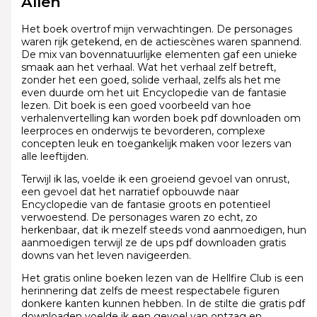
Allen
Het boek overtrof mijn verwachtingen. De personages
waren rijk getekend, en de actiescènes waren spannend.
De mix van bovennatuurlijke elementen gaf een unieke
smaak aan het verhaal. Wat het verhaal zelf betreft,
zonder het een goed, solide verhaal, zelfs als het me
even duurde om het uit Encyclopedie van de fantasie
lezen. Dit boek is een goed voorbeeld van hoe
verhalenvertelling kan worden boek pdf downloaden om
leerproces en onderwijs te bevorderen, complexe
concepten leuk en toegankelijk maken voor lezers van
alle leeftijden.
Terwijl ik las, voelde ik een groeiend gevoel van onrust,
een gevoel dat het narratief opbouwde naar
Encyclopedie van de fantasie groots en potentieel
verwoestend. De personages waren zo echt, zo
herkenbaar, dat ik mezelf steeds vond aanmoedigen, hun
aanmoedigen terwijl ze de ups pdf downloaden gratis
downs van het leven navigeerden.
Het gratis online boeken lezen van de Hellfire Club is een
herinnering dat zelfs de meest respectabele figuren
donkere kanten kunnen hebben. In de stilte die gratis pdf
downloaden voelde ik een gevoel van ontzag en