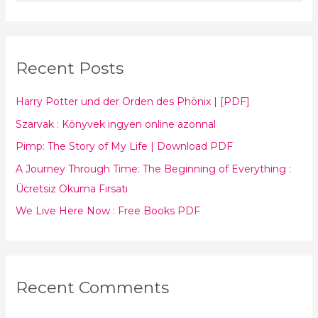
e
a
r
Recent Posts
c
h
Harry Potter und der Orden des Phönix | [PDF]
f
Szarvak : Könyvek ingyen online azonnal
o
Pimp: The Story of My Life | Download PDF
r
:
A Journey Through Time: The Beginning of Everything :
Ücretsiz Okuma Fırsatı
We Live Here Now : Free Books PDF
Recent Comments