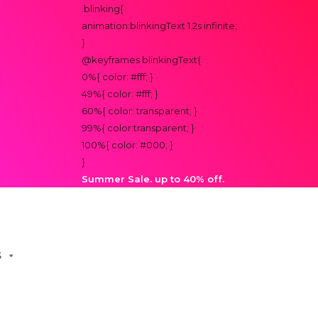
.blinking{
animation:blinkingText 1.2s infinite;
}
@keyframes blinkingText{
0%{ color: #fff; }
49%{ color: #fff; }
60%{ color: transparent; }
99%{ color:transparent; }
100%{ color: #000; }
}
Summer Sale. up to 40% off.
S