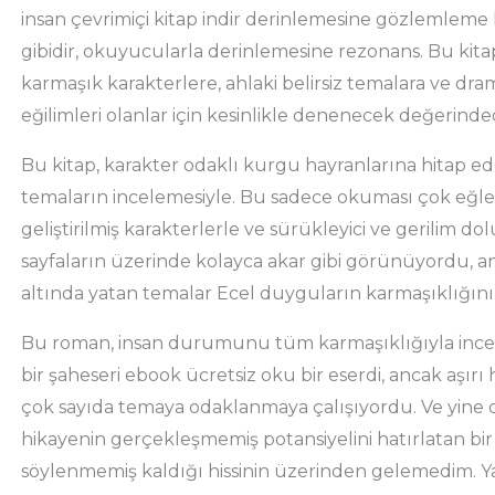
insan çevrimiçi kitap indir derinlemesine gözlemleme 
gibidir, okuyucularla derinlemesine rezonans. Bu kitap
karmaşık karakterlere, ahlaki belirsiz temalara ve dra
eğilimleri olanlar için kesinlikle denenecek değerinded
Bu kitap, karakter odaklı kurgu hayranlarına hitap ed
temaların incelemesiyle. Bu sadece okuması çok eğlencel
geliştirilmiş karakterlerle ve sürükleyici ve gerilim do
sayfaların üzerinde kolayca akar gibi görünüyordu, 
altında yatan temalar Ecel duyguların karmaşıklığını 
Bu roman, insan durumunu tüm karmaşıklığıyla incele
bir şaheseri ebook ücretsiz oku bir eserdi, ancak aşır
çok sayıda temaya odaklanmaya çalışıyordu. Ve yine
hikayenin gerçekleşmemiş potansiyelini hatırlatan bir s
söylenmemiş kaldığı hissinin üzerinden gelemedim. Yazı