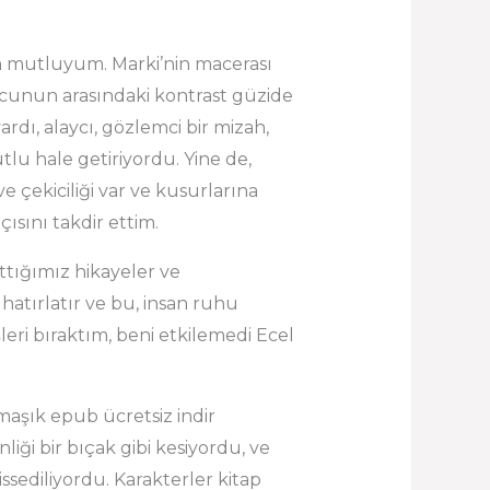
çin mutluyum. Marki’nin macerası
lcunun arasındaki kontrast güzide
vardı, alaycı, gözlemci bir mizah,
tlu hale getiriyordu. Yine de,
e çekiciliği var ve kusurlarına
ısını takdir ettim.
attığımız hikayeler ve
atırlatır ve bu, insan ruhu
leri bıraktım, beni etkilemedi Ecel
maşık epub ücretsiz indir
inliği bir bıçak gibi kesiyordu, ve
ssediliyordu. Karakterler kitap