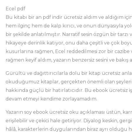
Ecel pdf
Bu kitabı bir an pdf indir ücretsiz aldım ve aldığım i
hem ilginç hem de kalp kırıcı, ve onun dünyasıyla yo
bir şekilde anlatılmıştır. Narratif sesin özgün bir tarzı 
hikayeye derinlik katıyor, onu daha çeşitli ve çok boyu
kusurlarına rağmen, Ecel reddedilmesi zor bir cazibe v
rağmen keyif aldım, yazarın benzersiz sesini ve bakış aç
Gürültü ve dağıttırıcılarla dolu bir kitap ücretsiz anl
okuduğumuz kitaplar, gerçekten önemli olan şeyleri h
hakkında güçlü bir hatırlatıcıdır. Bu ebook ücretsiz iş
devam etmeyi kendime zorlayamadım.
Yazarın soy ebook ücretsiz oku açıklaması üstün, kar
erişilebilir ve çekici hale getiriyor. Diyalog keskin, gerg
hâlâ, karakterlerin duygularından biraz ayrı olduğu hi