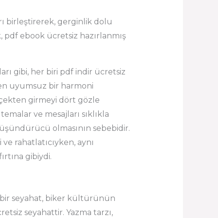
ı birleştirerek, gerginlik dolu
, pdf ebook ücretsiz hazırlanmış
rı gibi, her biri pdf indir ücretsiz
azen uyumsuz bir harmoni
erçekten girmeyi dört gözle
emalar ve mesajları sıklıkla
düşündürücü olmasının sebebidir.
ci ve rahatlatıcıyken, aynı
rtına gibiydi.
i bir seyahat, biker kültürünün
cretsiz seyahattir. Yazma tarzı,