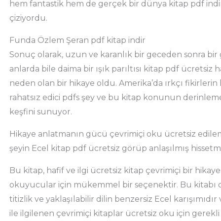
hem fantastik hem de gerçek bir dünya kitap pdf indir 
çiziyordu.
Funda Özlem Şeran pdf kitap indir
Sonuç olarak, uzun ve karanlık bir geceden sonra bir
anlarda bile daima bir ışık parıltısı kitap pdf ücretsi
neden olan bir hikaye oldu. Amerika’da ırkçı fikirlerin 
rahatsız edici pdfs şey ve bu kitap konunun derinle
keşfini sunuyor.
Hikaye anlatmanın gücü çevrimiçi oku ücretsiz edilemez
şeyin Ecel kitap pdf ücretsiz görüp anlaşılmış hissetme
Bu kitap, hafif ve ilgi ücretsiz kitap çevrimiçi bir hika
okuyucular için mükemmel bir seçenektir. Bu kitabı di
titizlik ve yaklaşılabilir dilin benzersiz Ecel karışımıdı
ile ilgilenen çevrimiçi kitaplar ücretsiz oku için gerekl