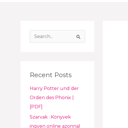
S
e
a
r
Recent Posts
c
h
Harry Potter und der
f
Orden des Phönix |
o
[PDF]
r
Szarvak : Könyvek
:
ingyen online azonnal