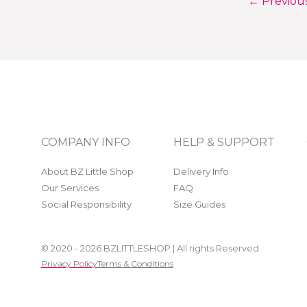
←
Previou
COMPANY INFO
HELP & SUPPORT
About BZ Little Shop
Delivery Info
Our Services
FAQ
Social Responsibility
Size Guides
© 2020 - 2026 BZLITTLESHOP | All rights Reserved
Privacy Policy
Terms & Conditions