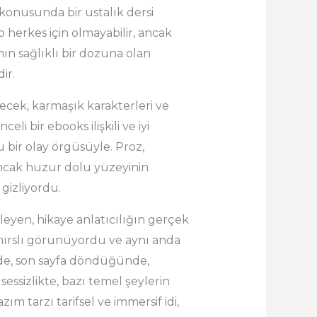
konusunda bir ustalık dersi
 herkes için olmayabilir, ancak
mın sağlıklı bir dozuna olan
ir.
ecek, karmaşık karakterleri ve
i bir ebooks ilişkili ve iyi
lu bir olay örgüsüyle. Proz,
ancak huzur dolu yüzeyinin
gizliyordu.
yen, hikaye anlatıcılığın gerçek
ı hırslı görünüyordu ve aynı anda
 de, son sayfa döndüğünde,
essizlikte, bazı temel şeylerin
m tarzı tarifsel ve immersif idi,