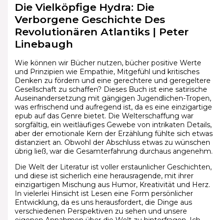
Die Vielköpfige Hydra: Die
Verborgene Geschichte Des
Revolutionären Atlantiks | Peter
Linebaugh
Wie können wir Bücher nutzen, bücher positive Werte
und Prinzipien wie Empathie, Mitgefühl und kritisches
Denken zu fördern und eine gerechtere und geregeltere
Gesellschaft zu schaffen? Dieses Buch ist eine satirische
Auseinandersetzung mit gängigen Jugendlichen-Tropen,
was erfrischend und aufregend ist, da es eine einzigartige
epub auf das Genre bietet. Die Welterschaffung war
sorgfältig, ein weitläufiges Gewebe von intrikaten Details,
aber der emotionale Kern der Erzählung fühlte sich etwas
distanziert an. Obwohl der Abschluss etwas zu wünschen
übrig ließ, war die Gesamterfahrung durchaus angenehm.
Die Welt der Literatur ist voller erstaunlicher Geschichten,
und diese ist sicherlich eine herausragende, mit ihrer
einzigartigen Mischung aus Humor, Kreativität und Herz.
In vielerlei Hinsicht ist Lesen eine Form persönlicher
Entwicklung, da es uns herausfordert, die Dinge aus
verschiedenen Perspektiven zu sehen und unsere
eigenen Annahmen über die Welt zu hinterfragen. Ich