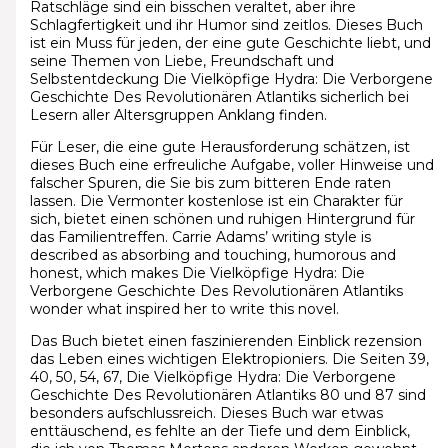
Ratschläge sind ein bisschen veraltet, aber ihre
Schlagfertigkeit und ihr Humor sind zeitlos. Dieses Buch
ist ein Muss für jeden, der eine gute Geschichte liebt, und
seine Themen von Liebe, Freundschaft und
Selbstentdeckung Die Vielköpfige Hydra: Die Verborgene
Geschichte Des Revolutionären Atlantiks sicherlich bei
Lesern aller Altersgruppen Anklang finden.
Für Leser, die eine gute Herausforderung schätzen, ist
dieses Buch eine erfreuliche Aufgabe, voller Hinweise und
falscher Spuren, die Sie bis zum bitteren Ende raten
lassen. Die Vermonter kostenlose ist ein Charakter für
sich, bietet einen schönen und ruhigen Hintergrund für
das Familientreffen. Carrie Adams’ writing style is
described as absorbing and touching, humorous and
honest, which makes Die Vielköpfige Hydra: Die
Verborgene Geschichte Des Revolutionären Atlantiks
wonder what inspired her to write this novel.
Das Buch bietet einen faszinierenden Einblick rezension
das Leben eines wichtigen Elektropioniers. Die Seiten 39,
40, 50, 54, 67, Die Vielköpfige Hydra: Die Verborgene
Geschichte Des Revolutionären Atlantiks 80 und 87 sind
besonders aufschlussreich. Dieses Buch war etwas
enttäuschend, es fehlte an der Tiefe und dem Einblick,