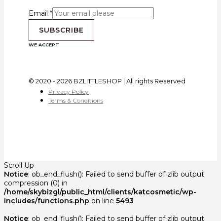
Email
*
SUBSCRIBE
WE ACCEPT
© 2020 - 2026 BZLITTLESHOP | All rights Reserved
Privacy Policy
Terms & Conditions
Scroll Up
Notice
: ob_end_flush(): Failed to send buffer of zlib output
compression (0) in
/home/skybizgl/public_html/clients/katcosmetic/wp-
includes/functions.php
on line
5493
Notice
: ob_end_flush(): Failed to send buffer of zlib output