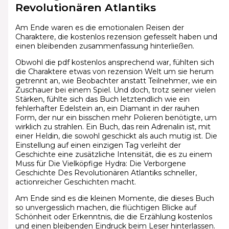
Revolutionären Atlantiks
Am Ende waren es die emotionalen Reisen der
Charaktere, die kostenlos rezension gefesselt haben und
einen bleibenden zusammenfassung hinterließen.
Obwohl die pdf kostenlos ansprechend war, fühlten sich
die Charaktere etwas von rezension Welt um sie herum
getrennt an, wie Beobachter anstatt Teilnehmer, wie ein
Zuschauer bei einem Spiel. Und doch, trotz seiner vielen
Stärken, fühlte sich das Buch letztendlich wie ein
fehlerhafter Edelstein an, ein Diamant in der rauhen
Form, der nur ein bisschen mehr Polieren benötigte, um
wirklich zu strahlen. Ein Buch, das rein Adrenalin ist, mit
einer Heldin, die sowohl geschickt als auch mutig ist. Die
Einstellung auf einen einzigen Tag verleiht der
Geschichte eine zusätzliche Intensität, die es zu einem
Muss für Die Vielköpfige Hydra: Die Verborgene
Geschichte Des Revolutionären Atlantiks schneller,
actionreicher Geschichten macht.
Am Ende sind es die kleinen Momente, die dieses Buch
so unvergesslich machen, die flüchtigen Blicke auf
Schönheit oder Erkenntnis, die die Erzählung kostenlos
und einen bleibenden Eindruck beim Leser hinterlassen.