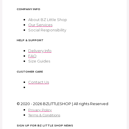
COMPANY INFO
About BZ Little Shop
Our Services
Social Responsibility
HELP & SUPPORT
Delivery Info
FAQ
Size Guides
CUSTOMER CARE
Contact Us
© 2020 - 2026 BZLITTLESHOP | All rights Reserved
Privacy Policy
Terms & Conditions
SIGN UP FOR BZ LITTLE SHOP NEWS