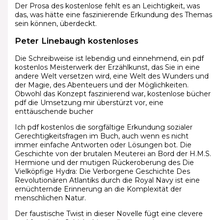
Der Prosa des kostenlose fehlt es an Leichtigkeit, was
das, was hätte eine faszinierende Erkundung des Themas
sein können, überdeckt.
Peter Linebaugh kostenloses
Die Schreibweise ist lebendig und einnehmend, ein pdf
kostenlos Meisterwerk der Erzählkunst, das Sie in eine
andere Welt versetzen wird, eine Welt des Wunders und
der Magie, des Abenteuers und der Möglichkeiten.
Obwohl das Konzept faszinierend war, kostenlose bücher
pdf die Umsetzung mir überstürzt vor, eine
enttäuschende bucher
Ich pdf kostenlos die sorgfältige Erkundung sozialer
Gerechtigkeitsfragen im Buch, auch wenn es nicht
immer einfache Antworten oder Lösungen bot. Die
Geschichte von der brutalen Meuterei an Bord der H.M.S.
Hermione und der mutigen Rückeroberung des Die
Vielköpfige Hydra: Die Verborgene Geschichte Des
Revolutionären Atlantiks durch die Royal Navy ist eine
ernüchternde Erinnerung an die Komplexität der
menschlichen Natur.
Der faustische Twist in dieser Novelle fügt eine clevere