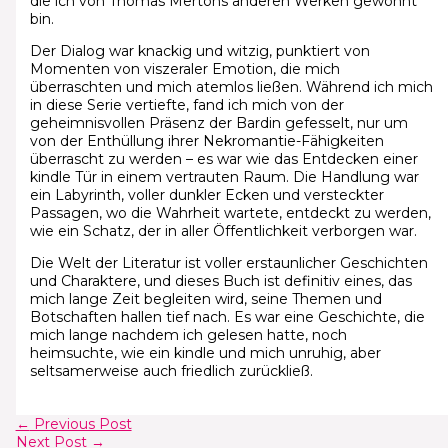
die ich von Thomas Mertons anderen Werken gewohnt
bin.
Der Dialog war knackig und witzig, punktiert von
Momenten von viszeraler Emotion, die mich
überraschten und mich atemlos ließen. Während ich mich
in diese Serie vertiefte, fand ich mich von der
geheimnisvollen Präsenz der Bardin gefesselt, nur um
von der Enthüllung ihrer Nekromantie-Fähigkeiten
überrascht zu werden – es war wie das Entdecken einer
kindle Tür in einem vertrauten Raum. Die Handlung war
ein Labyrinth, voller dunkler Ecken und versteckter
Passagen, wo die Wahrheit wartete, entdeckt zu werden,
wie ein Schatz, der in aller Öffentlichkeit verborgen war.
Die Welt der Literatur ist voller erstaunlicher Geschichten
und Charaktere, und dieses Buch ist definitiv eines, das
mich lange Zeit begleiten wird, seine Themen und
Botschaften hallen tief nach. Es war eine Geschichte, die
mich lange nachdem ich gelesen hatte, noch
heimsuchte, wie ein kindle und mich unruhig, aber
seltsamerweise auch friedlich zurückließ.
←
Previous Post
Next Post
→