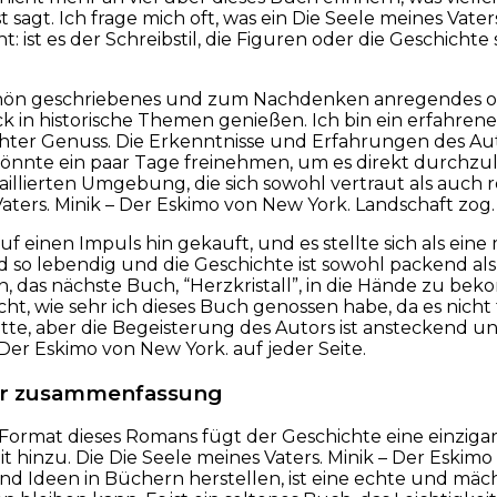
 sagt. Ich frage mich oft, was ein Die Seele meines Vater
: ist es der Schreibstil, die Figuren oder die Geschichte 
ön geschriebenes und zum Nachdenken anregendes online
ick in historische Themen genießen. Ich bin ein erfahr
chter Genuss. Die Erkenntnisse und Erfahrungen des Aut
önnte ein paar Tage freinehmen, um es direkt durchzule
taillierten Umgebung, die sich sowohl vertraut als auch 
aters. Minik – Der Eskimo von New York. Landschaft zog.
auf einen Impuls hin gekauft, und es stellte sich als ei
d so lebendig und die Geschichte ist sowohl packend al
 das nächste Buch, “Herzkristall”, in die Hände zu be
t, wie sehr ich dieses Buch genossen habe, da es nicht ty
tte, aber die Begeisterung des Autors ist ansteckend u
 Der Eskimo von New York. auf jeder Seite.
er zusammenfassung
 Format dieses Romans fügt der Geschichte eine einzigar
t hinzu. Die Die Seele meines Vaters. Minik – Der Eskimo
d Ideen in Büchern herstellen, ist eine echte und mächt