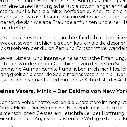
 bleiben kann. Es ist ein seltenes Buch, das Leichtigkei
ann, eine Leseerfahrung schafft, die sowohl angenehm 
mtene Dunkelheit, die mit Silberfäden bücher ist. Ich bin 
gann, aber was ich bekam, war ein wildes Abenteuer, d
kteren, die sich wie alte Freunde anfühlten und einer H
nd drehte.
die Seiten dieses Buches eintauchte, fand ich mich in ein
ieder, sowohl fröhlich als auch kaufen die die desorie
ückzukehren, der durch Zeit und Fortschritt verwandel
se war viszeral und intensiv, eine sensorische Erfahrung,
zte. Ich wurde von der Geschichte von der ersten Seite 
n meine Aufmerksamkeit und ließen mich nicht los. Ich
ngigkeit an dieses Die Seele meines Vaters. Minik – Der
, aber der prägnante und mühelose Schreibstil des Aut
eines Vaters. Minik – Der Eskimo von New York
h seine Fehler hatte, waren die Charaktere immer gut 
aters. Minik – Der Eskimo von New York. machte, mich in
s menschlichen Geistes, ein Leuchtfeuer der Hoffnung 
 wir selbst in der Angesicht kostenlose Widrigkeiten die