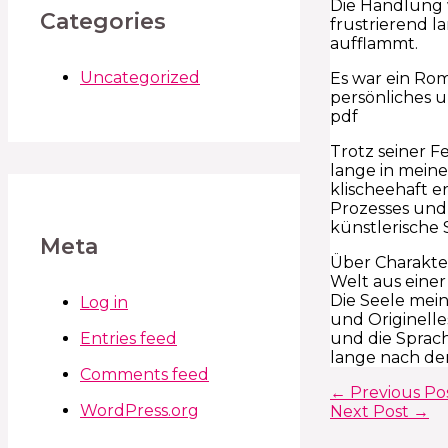
Die Handlung
Categories
frustrierend l
aufflammt.
Uncategorized
Es war ein Rom
persönliches u
pdf
Trotz seiner F
lange in mein
klischeehaft e
Prozesses und 
künstlerische 
Meta
Über Charakter
Welt aus einer
Die Seele mein
Log in
und Originelle
und die Sprac
Entries feed
lange nach de
Comments feed
←
Previous Po
WordPress.org
Next Post
→