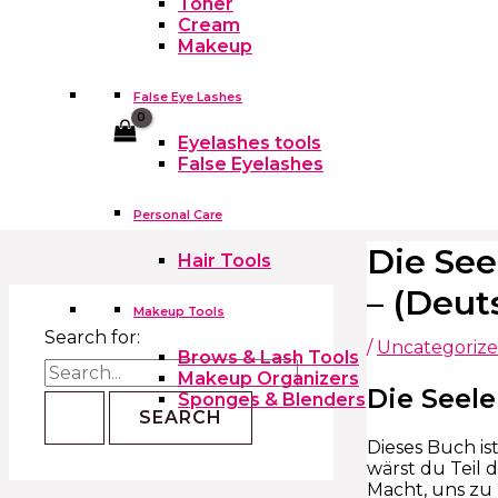
Toner
Cream
Makeup
False Eye Lashes
Cart
Eyelashes tools
False Eyelashes
Personal Care
Die See
Hair Tools
– (Deut
Makeup Tools
Search for:
/
Uncategoriz
Brows & Lash Tools
Makeup Organizers
Die Seel
Sponges & Blenders
Dieses Buch is
wärst du Teil 
Macht, uns zu 