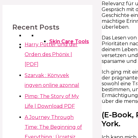
Relevanz für u
Gespräch mit d
Geschichte ein
mächtige Erinn
Recent Posts
überleben.
Das Lesen von
Skin Care Tools
Prioritäten na
Harry Potter und der
deinem Leben a
Orden des Phönix |
versetzen und 
sparsame und 
[PDF]
Ich ging mit e
Szarvak : Könyvek
der prägnante 
sowohl eine T
ingyen online azonnal
bestimmen, un
Ermächtigung 
Pimp: The Story of My
über die mensc
Life | Download PDF
(E-Book, 
A Journey Through
York.
Time: The Beginning of
Everything : Ücretsiz
Ich kann mich 