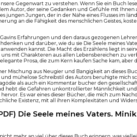
nsere Gegenwart zu verstehen. Wenn Sie ein Buch lesen, d
em Autor, der seine Gedanken und Gefühle mit Ihnen auf 
es jungen Jungen, der in der Nähe eines Flusses im länd
erung an die Fähigkeit des menschlichen Geistes, kost
 Gavins Erfahrungen und den daraus gezogenen Lehren 
chdenken und darüber, wie du sie Die Seele meines Vate
nwenden kannst. Die Macht des Erzählens liegt in seine
uns mit Charakteren aus allen Lebensbereichen zu verb
elegante Prosa, die zum Kern kaufen Sache kam, aber 
iner Mischung aus Neugier und Bangigkeit an dieses Buc
und mühelose Schreibstil des Autors beruhigte mich sch
ragödie als auch ein Kommentar bucher den gesellschaf
d hebt die Gefahren unkontrollierter Männlichkeit un
hervor. Es war eines dieser Bücher, die mich zum Nac
hliche Existenz, mit all ihren Komplexitäten und Wide
PDF) Die Seele meines Vaters. Mini
nicht mehr an viel über dieses Buch erinnern, was viell