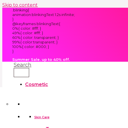
Skip to content
.blinking{
animation:blinkingText 1.2s infinite;
}
@keyframes blinkingText{
0%{ color: #fff; }
49%{ color: #fff; }
60%{ color: transparent; }
99%{ color:transparent; }
100%{ color: #000; }
}
Summer Sale. up to 40% off.
Search
Cosmetic
Kids
Clothes
Accessories
skin care tools
False Eyelashes
Household
Skin Care