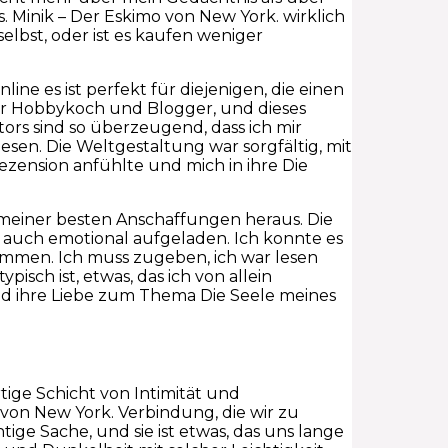
s. Minik – Der Eskimo von New York. wirklich
selbst, oder ist es kaufen weniger
 es ist perfekt für diejenigen, die einen
ener Hobbykoch und Blogger, und dieses
ors sind so überzeugend, dass ich mir
sen. Die Weltgestaltung war sorgfältig, mit
rezension anfühlte und mich in ihre Die
ne meiner besten Anschaffungen heraus. Die
s auch emotional aufgeladen. Ich konnte es
kommen. Ich muss zugeben, ich war lesen
pisch ist, etwas, das ich von allein
nd ihre Liebe zum Thema Die Seele meines
tige Schicht von Intimität und
 von New York. Verbindung, die wir zu
ige Sache, und sie ist etwas, das uns lange