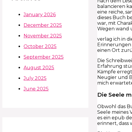
nach dem Lesen
balancieren k
eine reiche, sa
January 2026
dieses Buch be
war, mit Chara
December 2025
Wegen wand u
November 2025
verlag ich in 
Erinnerungen w
October 2025
einen Ort zur
September 2025
Die Schreibwei
Erfahrung stür
August 2025
Kämpfe erregte
Neugier und Ba
July 2025
mich erwartete
June 2025
Die Seele m
Obwohl das Buc
Seele meines V
es ein epub de
erinnert, dass