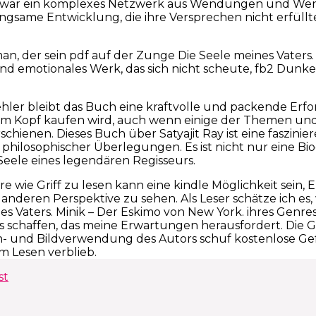
 war ein komplexes Netzwerk aus Wendungen und Wend
angsame Entwicklung, die ihre Versprechen nicht erfüllte,
an, der sein pdf auf der Zunge Die Seele meines Vaters. 
nd emotionales Werk, das sich nicht scheute, fb2 Dunke
ehler bleibt das Buch eine kraftvolle und packende Er
em Kopf kaufen wird, auch wenn einige der Themen und
rschienen. Dieses Buch über Satyajit Ray ist eine faszin
philosophischer Überlegungen. Es ist nicht nur eine Biogr
Seele eines legendären Regisseurs.
e wie Griff zu lesen kann eine kindle Möglichkeit sein,
 anderen Perspektive zu sehen. Als Leser schätze ich e
es Vaters. Minik – Der Eskimo von New York. ihres Genres
s schaffen, das meine Erwartungen herausfordert. Die G
h- und Bildverwendung des Autors schuf kostenlose G
m Lesen verblieb.
st