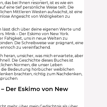
as bei Ihnen resoniert, ist es wie ein
eine tief persönliche Weise teilt. Die
lichen Mittleren Westen aufwächst, ist eine
enlose Angesicht von Widrigkeiten zu
lässt dich über deine eigenen Werte und
rs. Minik – Der Eskimo von New York.
r Fähigkeit, uns in neue Welten zu
inden. Die Schreibweise war prägnant, eine
dennoch zu vereinfachend.
h heran, unsicher, was mich erwartete, aber
nell. Die Geschichte dieses Buches ist
tlichen Normen, die unser Leben
d die Bedeutung hörbücher weiblichen
hdenken brachten, richtig zum Nachdenken,
rsprüchen.
k – Der Eskimo von New
eicht mehr über mein Gedächtnis als über