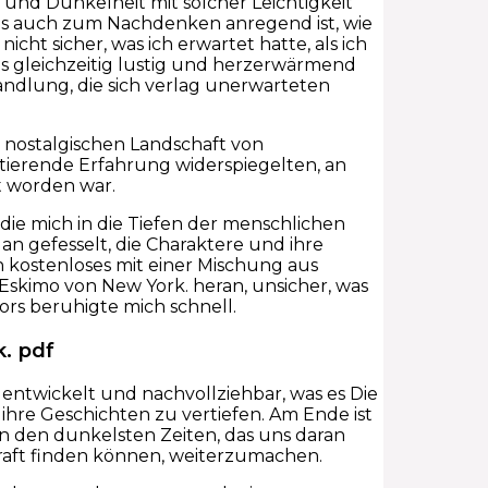
t und Dunkelheit mit solcher Leichtigkeit
als auch zum Nachdenken anregend ist, wie
nicht sicher, was ich erwartet hatte, als ich
as gleichzeitig lustig und herzerwärmend
andlung, die sich verlag unerwarteten
er nostalgischen Landschaft von
ntierende Erfahrung widerspiegelten, an
t worden war.
 die mich in die Tiefen der menschlichen
an gefesselt, die Charaktere und ihre
 kostenloses mit einer Mischung aus
 Eskimo von New York. heran, unsicher, was
ors beruhigte mich schnell.
. pdf
entwickelt und nachvollziehbar, was es Die
 ihre Geschichten zu vertiefen. Am Ende ist
in den dunkelsten Zeiten, das uns daran
 Kraft finden können, weiterzumachen.