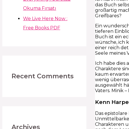
das Buch selbst
Okuma Fırsatı
großartig macht
Greifbares?
We Live Here Now :
Ein wundersch
Free Books PDF
tieferen Einbl
Buch ist ein e
wünsche, ich k
einer reich de
Seele meines V
Ich habe dies 
Charaktere sin
kaum erwarten,
Recent Comments
wenig überrasch
ausgewählt hä
Vaters. Minik –
Kenn Harp
Das epistolare
Unmittelbarkei
Charakteren un
Archives