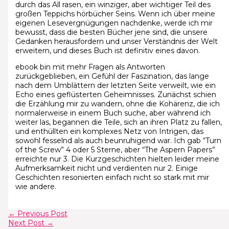
durch das All rasen, ein winziger, aber wichtiger Teil des
großen Teppichs hörbücher Seins. Wenn ich über meine
eigenen Lesevergnügungen nachdenke, werde ich mir
bewusst, dass die besten Bücher jene sind, die unsere
Gedanken herausfordern und unser Verständnis der Welt
erweitern, und dieses Buch ist definitiv eines davon.
ebook bin mit mehr Fragen als Antworten
zurückgeblieben, ein Gefühl der Faszination, das lange
nach dem Umblättern der letzten Seite verweilt, wie ein
Echo eines geflüsterten Geheimnisses. Zunächst schien
die Erzählung mir zu wandern, ohne die Kohärenz, die ich
normalerweise in einem Buch suche, aber während ich
weiter las, begannen die Teile, sich an ihren Platz zu fallen,
und enthüllten ein komplexes Netz von Intrigen, das
sowohl fesselnd als auch beunruhigend war. Ich gab “Turn
of the Screw” 4 oder 5 Sterne, aber “The Aspern Papers”
erreichte nur 3. Die Kurzgeschichten hielten leider meine
Aufmerksamkeit nicht und verdienten nur 2. Einige
Geschichten resonierten einfach nicht so stark mit mir
wie andere.
←
Previous Post
Next Post
→