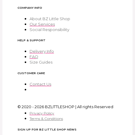
COMPANY INFO
About BZ Little Shop
Our Services
Social Responsibility
HELP & SUPPORT
Delivery Info
FAQ
Size Guides
CUSTOMER CARE
Contact Us
© 2020 - 2026 BZLITTLESHOP | All rights Reserved
Privacy Policy
Terms & Conditions
SIGN UP FOR BZ LITTLE SHOP NEWS