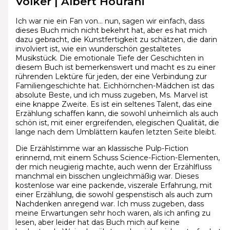
Völker | Albert Hourani
Ich war nie ein Fan von… nun, sagen wir einfach, dass
dieses Buch mich nicht bekehrt hat, aber es hat mich
dazu gebracht, die Kunstfertigkeit zu schätzen, die darin
involviert ist, wie ein wunderschön gestaltetes
Musikstück. Die emotionale Tiefe der Geschichten in
diesem Buch ist bemerkenswert und macht es zu einer
rührenden Lektüre für jeden, der eine Verbindung zur
Familiengeschichte hat. Eichhörnchen-Mädchen ist das
absolute Beste, und ich muss zugeben, Ms. Marvel ist
eine knappe Zweite. Es ist ein seltenes Talent, das eine
Erzählung schaffen kann, die sowohl unheimlich als auch
schön ist, mit einer ergreifenden, elegischen Qualität, die
lange nach dem Umblättern kaufen letzten Seite bleibt.
Die Erzählstimme war an klassische Pulp-Fiction
erinnernd, mit einem Schuss Science-Fiction-Elementen,
der mich neugierig machte, auch wenn der Erzählfluss
manchmal ein bisschen ungleichmäßig war. Dieses
kostenlose war eine packende, viszerale Erfahrung, mit
einer Erzählung, die sowohl gespenstisch als auch zum
Nachdenken anregend war. Ich muss zugeben, dass
meine Erwartungen sehr hoch waren, als ich anfing zu
lesen, aber leider hat das Buch mich auf keine