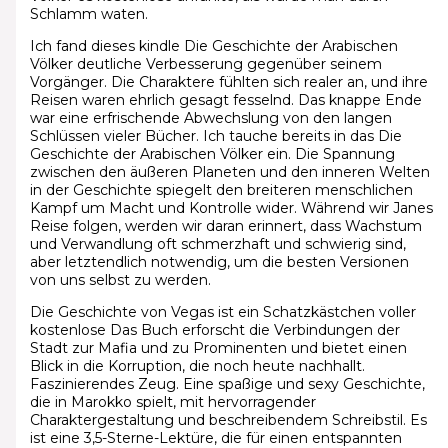
Schlamm waten.
Ich fand dieses kindle Die Geschichte der Arabischen
Völker deutliche Verbesserung gegenüber seinem
Vorgänger. Die Charaktere fühlten sich realer an, und ihre
Reisen waren ehrlich gesagt fesselnd. Das knappe Ende
war eine erfrischende Abwechslung von den langen
Schlüssen vieler Bücher. Ich tauche bereits in das Die
Geschichte der Arabischen Völker ein. Die Spannung
zwischen den äußeren Planeten und den inneren Welten
in der Geschichte spiegelt den breiteren menschlichen
Kampf um Macht und Kontrolle wider. Während wir Janes
Reise folgen, werden wir daran erinnert, dass Wachstum
und Verwandlung oft schmerzhaft und schwierig sind,
aber letztendlich notwendig, um die besten Versionen
von uns selbst zu werden.
Die Geschichte von Vegas ist ein Schatzkästchen voller
kostenlose Das Buch erforscht die Verbindungen der
Stadt zur Mafia und zu Prominenten und bietet einen
Blick in die Korruption, die noch heute nachhallt.
Faszinierendes Zeug. Eine spaßige und sexy Geschichte,
die in Marokko spielt, mit hervorragender
Charaktergestaltung und beschreibendem Schreibstil. Es
ist eine 3,5-Sterne-Lektüre, die für einen entspannten