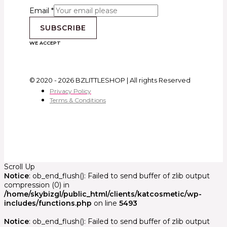
Email
*
SUBSCRIBE
WE ACCEPT
© 2020 - 2026 BZLITTLESHOP | All rights Reserved
Privacy Policy
Terms & Conditions
Scroll Up
Notice
: ob_end_flush(): Failed to send buffer of zlib output
compression (0) in
/home/skybizgl/public_html/clients/katcosmetic/wp-
includes/functions.php
on line
5493
Notice
: ob_end_flush(): Failed to send buffer of zlib output