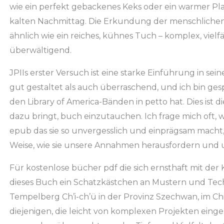
wie ein perfekt gebackenes Keks oder ein warmer P
kalten Nachmittag. Die Erkundung der menschlichen
ähnlich wie ein reiches, kühnes Tuch – komplex, vielf
überwältigend.
JPIIs erster Versuch ist eine starke Einführung in sein
gut gestaltet als auch überraschend, und ich bin ge
den Library of America-Bänden in petto hat. Dies ist d
dazu bringt, buch einzutauchen. Ich frage mich oft,
epub das sie so unvergesslich und einprägsam macht, 
Weise, wie sie unsere Annahmen herausfordern und u
Für kostenlose bücher pdf die sich ernsthaft mit der 
dieses Buch ein Schatzkästchen an Mustern und Techn
Tempelberg Ch’i-ch’ü in der Provinz Szechwan, im C
diejenigen, die leicht von komplexen Projekten eing