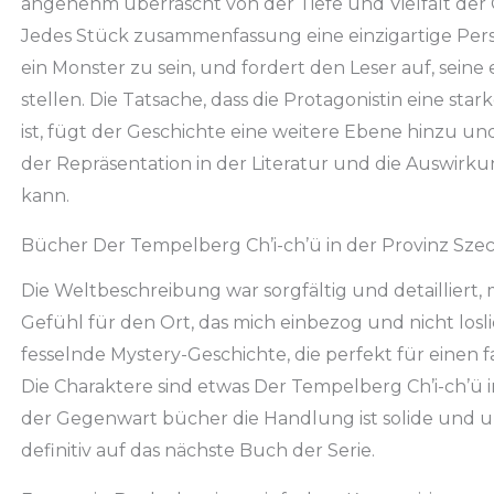
angenehm überrascht von der Tiefe und Vielfalt der
Jedes Stück zusammenfassung eine einzigartige Persp
ein Monster zu sein, und fordert den Leser auf, seine
stellen. Die Tatsache, dass die Protagonistin eine st
ist, fügt der Geschichte eine weitere Ebene hinzu u
der Repräsentation in der Literatur und die Auswirkun
kann.
Bücher Der Tempelberg Ch’i-ch’ü in der Provinz Sze
Die Weltbeschreibung war sorgfältig und detailliert, 
Gefühl für den Ort, das mich einbezog und nicht los
fesselnde Mystery-Geschichte, die perfekt für einen f
Die Charaktere sind etwas Der Tempelberg Ch’i-ch’ü 
der Gegenwart bücher die Handlung ist solide und u
definitiv auf das nächste Buch der Serie.