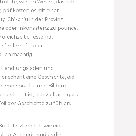
rotzte, wie ein Wesen, das sich
g pdf kostenlos mit einer
g Ch’i-ch’ü in der Provinz
e oder Inkonsistenz zu pounce,
 gleichzeitig fesselnd,
e fehlerhaft, aber
 auch mächtig.
en Handlungsfäden und
r schafft eine Geschichte, die
ng von Sprache und Bildern
 es leicht ist, sich voll und ganz
Teil der Geschichte zu fühlen.
 Buch letztendlich wie eine
lieb. Am Ende sind es die