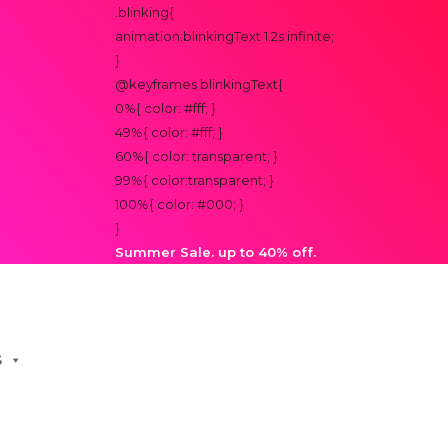
.blinking{
animation:blinkingText 1.2s infinite;
}
@keyframes blinkingText{
0%{ color: #fff; }
49%{ color: #fff; }
60%{ color: transparent; }
99%{ color:transparent; }
100%{ color: #000; }
}
Summer Sale. up to 40% off.
S