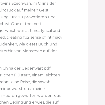
rovinz Szechwan, im China der
Eindruck auf meinen Geist
hlung, uns zu provozieren und
ch ist. One of the most
e, which was at times lyrical and
d, creating fb2 sense of intimacy
zudenken, wie dieses Buch und
eiterhin von Menschen auf der
im China der Gegenwart pdf
lichen Flüstern, einem leichten
ahm, eine Reise, die sowohl
 mir bewusst, dass meine
n Haufen geworfen wurden, das
ichen Bedingung erwies, die auf