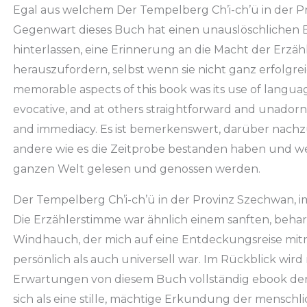
Egal aus welchem Der Tempelberg Ch’i-ch’ü in der P
Gegenwart dieses Buch hat einen unauslöschlichen 
hinterlassen, eine Erinnerung an die Macht der Erzä
herauszufordern, selbst wenn sie nicht ganz erfolgrei
memorable aspects of this book was its use of languag
evocative, and at others straightforward and unadorne
and immediacy. Es ist bemerkenswert, darüber nach
andere wie es die Zeitprobe bestanden haben und w
ganzen Welt gelesen und genossen werden.
Der Tempelberg Ch’i-ch’ü in der Provinz Szechwan, 
Die Erzählerstimme war ähnlich einem sanften, beharr
Windhauch, der mich auf eine Entdeckungsreise mitn
persönlich als auch universell war. Im Rückblick wird
Erwartungen von diesem Buch vollständig ebook de
sich als eine stille, mächtige Erkundung der menschl