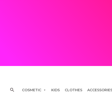
Skip
to
content
Search
COSMETIC
KIDS
CLOTHES
ACCESSORIE