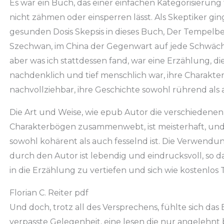
Es war ein Buch, das einer einfachen Kategorisierung t
nicht zähmen oder einsperren lässt. Als Skeptiker gin
gesunden Dosis Skepsis in dieses Buch, Der Tempelber
Szechwan, im China der Gegenwart auf jede Schwäch
aber was ich stattdessen fand, war eine Erzählung, die
nachdenklich und tief menschlich war, ihre Charakter
nachvollziehbar, ihre Geschichte sowohl rührend als
Die Art und Weise, wie epub Autor die verschieden
Charakterbögen zusammenwebt, ist meisterhaft, und e
sowohl kohärent als auch fesselnd ist. Die Verwendu
durch den Autor ist lebendig und eindrucksvoll, so dass
in die Erzählung zu vertiefen und sich wie kostenlos 
Florian C. Reiter pdf
Und doch, trotz all des Versprechens, fühlte sich das
verpasste Gelegenheit, eine lesen die nur angelehnt b