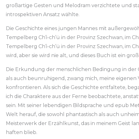
großartige Gesten und Melodram verzichtete und sta
introspektiven Ansatz wählte.
Die Geschichte eines jungen Mannes mit außergewöh
Tempelberg Ch’i-ch’ü in der Provinz Szechwan, im Ch
Tempelberg Ch’i-ch’ü in der Provinz Szechwan, im Ch
wird, aber sie wird nie alt, und dieses Buch ist ein groß
Die Erkundung der menschlichen Bedingung in der G
als auch beunruhigend, zwang mich, meine eigenen 
konfrontieren. Als sich die Geschichte entfaltete, be
ich die Charaktere aus der Ferne beobachtete, ansta
sein. Mit seiner lebendigen Bildsprache und epub Me
Welt herauf, die sowohl phantastisch als auch unheim
Meisterwerk der Erzählkunst, das in meinem Geist l
haften blieb.