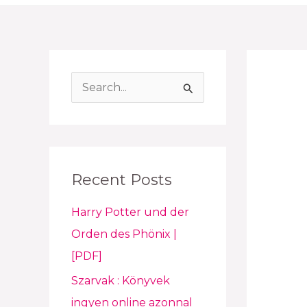
S
e
a
r
Recent Posts
c
h
Harry Potter und der
f
Orden des Phönix |
o
[PDF]
r
Szarvak : Könyvek
:
ingyen online azonnal