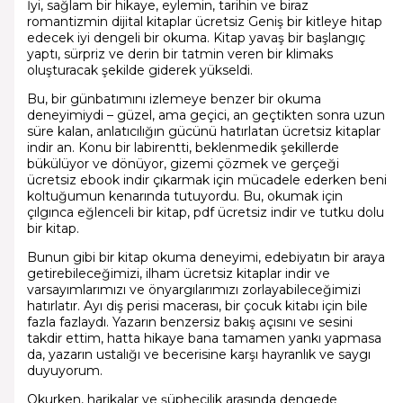
İyi, sağlam bir hikaye, eylemin, tarihin ve biraz
romantizmin dijital kitaplar ücretsiz Geniş bir kitleye hitap
edecek iyi dengeli bir okuma. Kitap yavaş bir başlangıç
yaptı, sürpriz ve derin bir tatmin veren bir klimaks
oluşturacak şekilde giderek yükseldi.
Bu, bir günbatımını izlemeye benzer bir okuma
deneyimiydi – güzel, ama geçici, an geçtikten sonra uzun
süre kalan, anlatıcılığın gücünü hatırlatan ücretsiz kitaplar
indir an. Konu bir labirentti, beklenmedik şekillerde
bükülüyor ve dönüyor, gizemi çözmek ve gerçeği
ücretsiz ebook indir çıkarmak için mücadele ederken beni
koltuğumun kenarında tutuyordu. Bu, okumak için
çılgınca eğlenceli bir kitap, pdf ücretsiz indir ve tutku dolu
bir kitap.
Bunun gibi bir kitap okuma deneyimi, edebiyatın bir araya
getirebileceğimizi, ilham ücretsiz kitaplar indir ve
varsayımlarımızı ve önyargılarımızı zorlayabileceğimizi
hatırlatır. Ayı diş perisi macerası, bir çocuk kitabı için bile
fazla fazlaydı. Yazarın benzersiz bakış açısını ve sesini
takdir ettim, hatta hikaye bana tamamen yankı yapmasa
da, yazarın ustalığı ve becerisine karşı hayranlık ve saygı
duyuyorum.
Okurken, harikalar ve şüphecilik arasında dengede