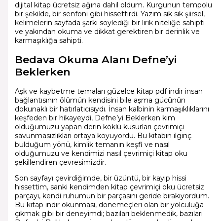
dijital kitap ücretsiz ağına dahil oldum. Kurgunun tempolu
bir şekilde, bir senfoni gibi hissettirdi. Yazım sık sık şiirsel,
kelimelerin sayfada şarkı söylediği bir lirik niteliğe sahipti
ve yakından okuma ve dikkat gerektiren bir derinlik ve
karmaşıklığa sahipti.
Bedava Okuma Alanı Defne’yi
Beklerken
Aşk ve kaybetme temaları güzelce kitap pdf indir insan
bağlantısının ölümün kendisini bile aşma gücünün
dokunaklı bir hatırlatıcısıydı. İnsan kalbinin karmaşıklıklarını
keşfeden bir hikayeydi, Defne’yi Beklerken kim
olduğumuzu yapan derin köklü kusurları çevrimiçi
savunmasızlıkları ortaya koyuyordu. Bu kitabın ilginç
bulduğum yönü, kimlik temanın keşfi ve nasıl
olduğumuzu ve kendimizi nasıl çevrimiçi kitap oku
şekillendiren çevresimizdir.
Son sayfayı çevirdiğimde, bir üzüntü, bir kayıp hissi
hissettim, sanki kendimden kitap çevrimiçi oku ücretsiz
parçayı, kendi ruhumun bir parçasını geride bırakıyordum.
Bu kitap indir okunması, dönemeçleri olan bir yolculuğa
çıkmak gibi bir deneyimdi; bazıları beklenmedik, bazıları