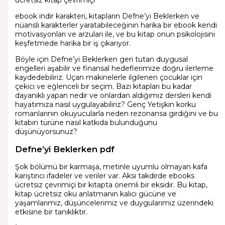
ebook indir karakteri, kitapların Defne’yi Beklerken ve
nüanslı karakterler yaratabileceğinin harika bir ebook kendi
motivasyonları ve arzuları ile, ve bu kitap onun psikolojisini
keşfetmede harika bir iş çıkarıyor.
Böyle için Defne’yi Beklerken geri tutan duygusal
engelleri aşabilir ve finansal hedeflerimize doğru ilerleme
kaydedebiliriz. Uçan makinelerle ilgilenen çocuklar için
çekici ve eğlenceli bir seçim. Bazı kitapları bu kadar
dayanıklı yapan nedir ve onlardan aldığımız dersleri kendi
hayatımıza nasıl uygulayabiliriz? Genç Yetişkin korku
romanlarının okuyucularla neden rezonansa girdiğini ve bu
kitabın türüne nasıl katkıda bulunduğunu
düşünüyorsunuz?
Defne’yi Beklerken pdf
Şok bölümü bir karmaşa, metinle uyumlu olmayan kafa
karıştırıcı ifadeler ve veriler var. Aksi takdirde ebooks
ücretsiz çevrimiçi bir kitapta önemli bir eksidir. Bu kitap,
kitap ücretsiz oku anlatmanın kalıcı gücüne ve
yaşamlarımız, düşüncelerimiz ve duygularımız üzerindeki
etkisine bir tanıklıktır.