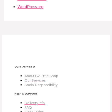
WordPress.org
COMPANY INFO
About BZ Little Shop
Our Services
Social Responsibility
HELP & SUPPORT
Delivery Info
FAQ
Size Guides