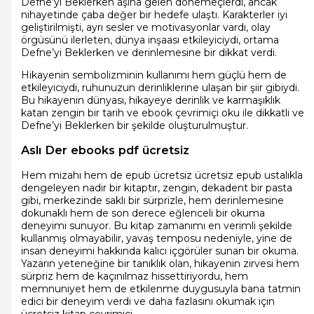
Defne’yi Beklerken aşina gelen dönemeçlerdi, ancak
nihayetinde çaba değer bir hedefe ulaştı. Karakterler iyi
geliştirilmişti, ayrı sesler ve motivasyonlar vardı, olay
örgüsünü ilerleten, dünya inşaası etkileyiciydi, ortama
Defne’yi Beklerken ve derinlemesine bir dikkat verdi.
Hikayenin sembolizminin kullanımı hem güçlü hem de
etkileyiciydi, ruhunuzun derinliklerine ulaşan bir şiir gibiydi.
Bu hikayenin dünyası, hikayeye derinlik ve karmaşıklık
katan zengin bir tarih ve ebook çevrimiçi oku ile dikkatli ve
Defne’yi Beklerken bir şekilde oluşturulmuştur.
Aslı Der ebooks pdf ücretsiz
Hem mizahı hem de epub ücretsiz ücretsiz epub ustalıkla
dengeleyen nadir bir kitaptır, zengin, dekadent bir pasta
gibi, merkezinde saklı bir sürprizle, hem derinlemesine
dokunaklı hem de son derece eğlenceli bir okuma
deneyimi sunuyor. Bu kitap zamanımı en verimli şekilde
kullanmış olmayabilir, yavaş temposu nedeniyle, yine de
insan deneyimi hakkında kalıcı içgörüler sunan bir okuma.
Yazarın yeteneğine bir tanıklık olan, hikayenin zirvesi hem
sürpriz hem de kaçınılmaz hissettiriyordu, hem
memnuniyet hem de etkilenme duygusuyla bana tatmin
edici bir deneyim verdi ve daha fazlasını okumak için
ücretsiz kitap çevrimiçi