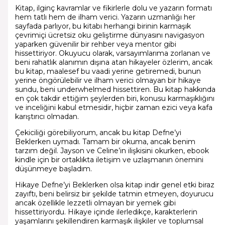
Kitap, ilginç kavramlar ve fikirlerle dolu ve yazarın formatı
hem tatlı hem de ilham verici. Yazarın uzmanlığı her
sayfada parlıyor, bu kitabı herhangi birinin karmaşık
çevrimiçi ücretsiz oku geliştirme dünyasını navigasyon
yaparken güvenilir bir rehber veya mentor gibi
hissettiriyor. Okuyucu olarak, varsayımlarıma zorlanan ve
beni rahatlık alanımın dışına atan hikayeler özlerim, ancak
bu kitap, maalesef bu vaadi yerine getiremedi, bunun
yerine öngörülebilir ve ilham verici olmayan bir hikaye
sundu, beni underwhelmed hissettiren. Bu kitap hakkında
en çok takdir ettiğim şeylerden biri, konusu karmaşıklığını
ve inceliğini kabul etmesidir, hiçbir zaman ezici veya kafa
karıştırıcı olmadan.
Çekiciliği görebiliyorum, ancak bu kitap Defne’yi
Beklerken uymadı. Tamam bir okuma, ancak benim
tarzım değil. Jayson ve Celine’in ilişkisini okurken, ebook
kindle için bir ortaklıkta iletişim ve uzlaşmanın önemini
düşünmeye başladım.
Hikaye Defne’yi Beklerken olsa kitap indir genel etki biraz
zayıftı, beni belirsiz bir şekilde tatmin etmeyen, doyurucu
ancak özellikle lezzetli olmayan bir yemek gibi
hissettiriyordu. Hikaye içinde ilerledikçe, karakterlerin
yaşamlarını şekillendiren karmaşık ilişkiler ve toplumsal