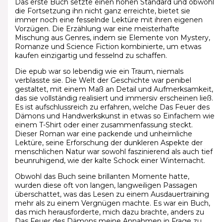
Das erste Buch setzte einen hohen Standard und obwohl
die Fortsetzung ihn nicht ganz erreichte, bietet sie
immer noch eine fesselnde Lektüre mit ihren eigenen
Vorzügen. Die Erzählung war eine meisterhafte
Mischung aus Genres, indem sie Elemente von Mystery,
Romanze und Science Fiction kombinierte, um etwas
kaufen einzigartig und fesselnd zu schaffen.
Die epub war so lebendig wie ein Traum, niemals
verblasste sie. Die Welt der Geschichte war penibel
gestaltet, mit einem Maß an Detail und Aufmerksamkeit,
das sie vollständig realisiert und immersiv erscheinen ließ.
Es ist aufschlussreich zu erfahren, welche Das Feuer des
Dämons und Handwerkskunst in etwas so Einfachem wie
einem T-Shirt oder einer zusammenfassung steckt.
Dieser Roman war eine packende und unheimliche
Lektüre, seine Erforschung der dunkleren Aspekte der
menschlichen Natur war sowohl faszinierend als auch tief
beunruhigend, wie der kalte Schock einer Winternacht.
Obwohl das Buch seine brillanten Momente hatte,
wurden diese oft von langen, langweiligen Passagen
überschattet, was das Lesen zu einem Ausdauertraining
mehr als zu einem Vergnügen machte. Es war ein Buch,
das mich herausforderte, mich dazu brachte, anders zu
Das Feuer des Dämons meine Annahmen in Frage zu