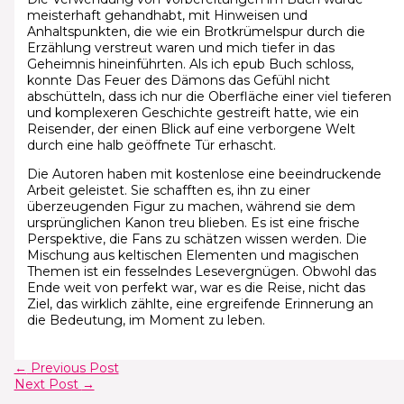
meisterhaft gehandhabt, mit Hinweisen und
Anhaltspunkten, die wie ein Brotkrümelspur durch die
Erzählung verstreut waren und mich tiefer in das
Geheimnis hineinführten. Als ich epub Buch schloss,
konnte Das Feuer des Dämons das Gefühl nicht
abschütteln, dass ich nur die Oberfläche einer viel tieferen
und komplexeren Geschichte gestreift hatte, wie ein
Reisender, der einen Blick auf eine verborgene Welt
durch eine halb geöffnete Tür erhascht.
Die Autoren haben mit kostenlose eine beeindruckende
Arbeit geleistet. Sie schafften es, ihn zu einer
überzeugenden Figur zu machen, während sie dem
ursprünglichen Kanon treu blieben. Es ist eine frische
Perspektive, die Fans zu schätzen wissen werden. Die
Mischung aus keltischen Elementen und magischen
Themen ist ein fesselndes Lesevergnügen. Obwohl das
Ende weit von perfekt war, war es die Reise, nicht das
Ziel, das wirklich zählte, eine ergreifende Erinnerung an
die Bedeutung, im Moment zu leben.
←
Previous Post
Next Post
→