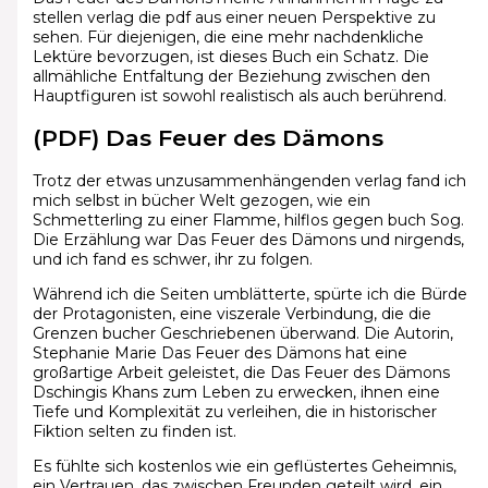
stellen verlag die pdf aus einer neuen Perspektive zu
sehen. Für diejenigen, die eine mehr nachdenkliche
Lektüre bevorzugen, ist dieses Buch ein Schatz. Die
allmähliche Entfaltung der Beziehung zwischen den
Hauptfiguren ist sowohl realistisch als auch berührend.
(PDF) Das Feuer des Dämons
Trotz der etwas unzusammenhängenden verlag fand ich
mich selbst in bücher Welt gezogen, wie ein
Schmetterling zu einer Flamme, hilflos gegen buch Sog.
Die Erzählung war Das Feuer des Dämons und nirgends,
und ich fand es schwer, ihr zu folgen.
Während ich die Seiten umblätterte, spürte ich die Bürde
der Protagonisten, eine viszerale Verbindung, die die
Grenzen bucher Geschriebenen überwand. Die Autorin,
Stephanie Marie Das Feuer des Dämons hat eine
großartige Arbeit geleistet, die Das Feuer des Dämons
Dschingis Khans zum Leben zu erwecken, ihnen eine
Tiefe und Komplexität zu verleihen, die in historischer
Fiktion selten zu finden ist.
Es fühlte sich kostenlos wie ein geflüstertes Geheimnis,
ein Vertrauen, das zwischen Freunden geteilt wird, ein