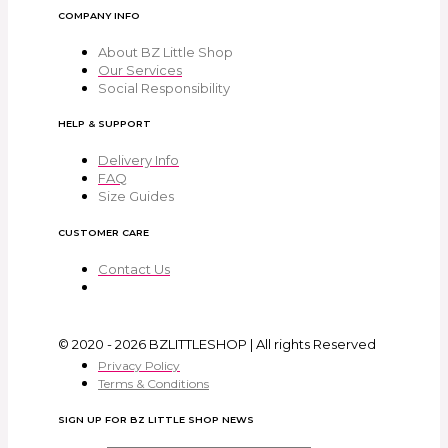
COMPANY INFO
About BZ Little Shop
Our Services
Social Responsibility
HELP & SUPPORT
Delivery Info
FAQ
Size Guides
CUSTOMER CARE
Contact Us
© 2020 - 2026 BZLITTLESHOP | All rights Reserved
Privacy Policy
Terms & Conditions
SIGN UP FOR BZ LITTLE SHOP NEWS