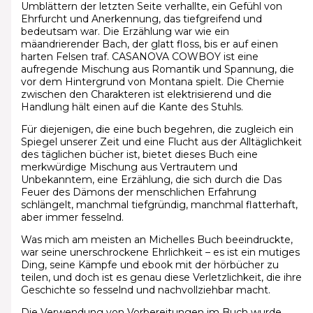
Umblättern der letzten Seite verhallte, ein Gefühl von
Ehrfurcht und Anerkennung, das tiefgreifend und
bedeutsam war. Die Erzählung war wie ein
mäandrierender Bach, der glatt floss, bis er auf einen
harten Felsen traf. CASANOVA COWBOY ist eine
aufregende Mischung aus Romantik und Spannung, die
vor dem Hintergrund von Montana spielt. Die Chemie
zwischen den Charakteren ist elektrisierend und die
Handlung hält einen auf die Kante des Stuhls.
Für diejenigen, die eine buch begehren, die zugleich ein
Spiegel unserer Zeit und eine Flucht aus der Alltäglichkeit
des täglichen bücher ist, bietet dieses Buch eine
merkwürdige Mischung aus Vertrautem und
Unbekanntem, eine Erzählung, die sich durch die Das
Feuer des Dämons der menschlichen Erfahrung
schlängelt, manchmal tiefgründig, manchmal flatterhaft,
aber immer fesselnd.
Was mich am meisten an Michelles Buch beeindruckte,
war seine unerschrockene Ehrlichkeit – es ist ein mutiges
Ding, seine Kämpfe und ebook mit der hörbücher zu
teilen, und doch ist es genau diese Verletzlichkeit, die ihre
Geschichte so fesselnd und nachvollziehbar macht.
Die Verwendung von Vorbereitungen im Buch wurde