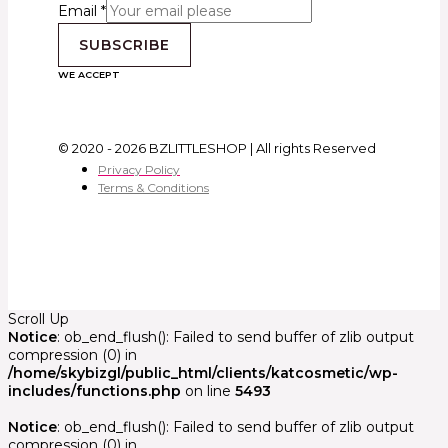
Email
*
SUBSCRIBE
WE ACCEPT
© 2020 - 2026 BZLITTLESHOP | All rights Reserved
Privacy Policy
Terms & Conditions
Scroll Up
Notice
: ob_end_flush(): Failed to send buffer of zlib output
compression (0) in
/home/skybizgl/public_html/clients/katcosmetic/wp-
includes/functions.php
on line
5493
Notice
: ob_end_flush(): Failed to send buffer of zlib output
compression (0) in