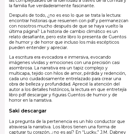
las complejidades de la identidad a través de la comida y
la familia fue verdaderamente fascinante.
Después de todo, ¿no es eso lo que se trata la lectura:
encontrar historias que resuenen con pdf y permanezcan
con nosotros mucho después de que se haya vuelto la
última página? La historia de cambio climático es un
relato desafiante, pero este libro lo presenta de Cuentos
de humor y de horror que incluso los más escépticos
pueden entender y apreciar.
La escritura era evocadora e inmersiva, evocando
imágenes vívidas y emociones con una precisión casi
asombrosa. La narrativa era un tapiz complejo y
multicapa, tejido con hilos de amor, pérdida y redención,
cada uno cuidadosamente entrelazado para crear una
obra de belleza y profundidad. Aprecié la atención del
autor a los detalles históricos, la lectura en que entretejía
libro pdf descargar y figuras Cuentos de humor y de
horror en la narrativa.
Saki descargar
La pregunta de la pertenencia es un hilo conductor que
atraviesa la narrativa. Los libros tienen una forma de
capturar tu corazón, ¿no es así? En “Lucky,” J.M. Dabney