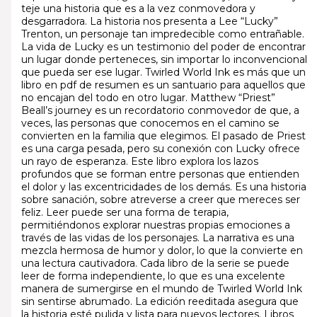
teje una historia que es a la vez conmovedora y
desgarradora. La historia nos presenta a Lee “Lucky”
Trenton, un personaje tan impredecible como entrañable.
La vida de Lucky es un testimonio del poder de encontrar
un lugar donde perteneces, sin importar lo inconvencional
que pueda ser ese lugar. Twirled World Ink es más que un
libro en pdf de resumen es un santuario para aquellos que
no encajan del todo en otro lugar. Matthew “Priest”
Beall’s journey es un recordatorio conmovedor de que, a
veces, las personas que conocemos en el camino se
convierten en la familia que elegimos. El pasado de Priest
es una carga pesada, pero su conexión con Lucky ofrece
un rayo de esperanza. Este libro explora los lazos
profundos que se forman entre personas que entienden
el dolor y las excentricidades de los demás. Es una historia
sobre sanación, sobre atreverse a creer que mereces ser
feliz. Leer puede ser una forma de terapia,
permitiéndonos explorar nuestras propias emociones a
través de las vidas de los personajes. La narrativa es una
mezcla hermosa de humor y dolor, lo que la convierte en
una lectura cautivadora. Cada libro de la serie se puede
leer de forma independiente, lo que es una excelente
manera de sumergirse en el mundo de Twirled World Ink
sin sentirse abrumado. La edición reeditada asegura que
la historia esté pulida y lista para nuevos lectores. Libros