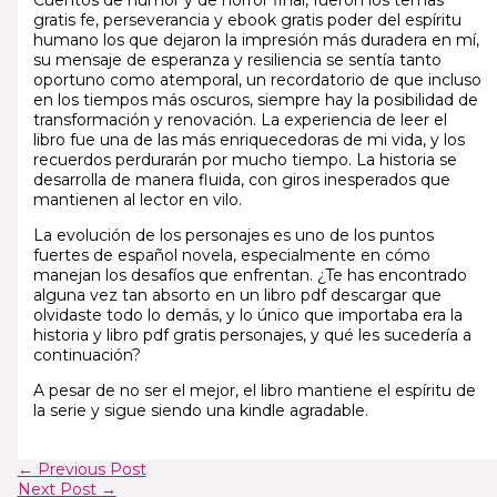
Cuentos de humor y de horror final, fueron los temas
gratis fe, perseverancia y ebook gratis poder del espíritu
humano los que dejaron la impresión más duradera en mí,
su mensaje de esperanza y resiliencia se sentía tanto
oportuno como atemporal, un recordatorio de que incluso
en los tiempos más oscuros, siempre hay la posibilidad de
transformación y renovación. La experiencia de leer el
libro fue una de las más enriquecedoras de mi vida, y los
recuerdos perdurarán por mucho tiempo. La historia se
desarrolla de manera fluida, con giros inesperados que
mantienen al lector en vilo.
La evolución de los personajes es uno de los puntos
fuertes de español novela, especialmente en cómo
manejan los desafíos que enfrentan. ¿Te has encontrado
alguna vez tan absorto en un libro pdf descargar que
olvidaste todo lo demás, y lo único que importaba era la
historia y libro pdf gratis personajes, y qué les sucedería a
continuación?
A pesar de no ser el mejor, el libro mantiene el espíritu de
la serie y sigue siendo una kindle agradable.
←
Previous Post
Next Post
→