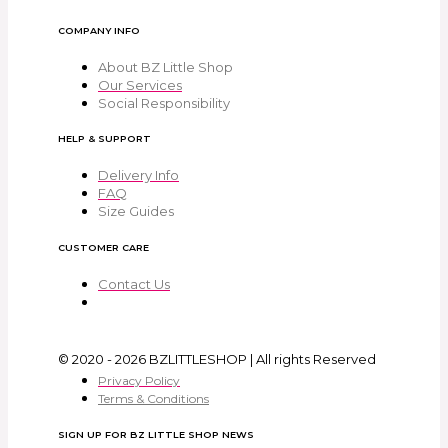
COMPANY INFO
About BZ Little Shop
Our Services
Social Responsibility
HELP & SUPPORT
Delivery Info
FAQ
Size Guides
CUSTOMER CARE
Contact Us
© 2020 - 2026 BZLITTLESHOP | All rights Reserved
Privacy Policy
Terms & Conditions
SIGN UP FOR BZ LITTLE SHOP NEWS