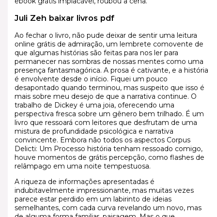
ebook grátis implacável, roubou a cena.
Juli Zeh baixar livros pdf
Ao fechar o livro, não pude deixar de sentir uma leitura
online grátis de admiração, um lembrete comovente de
que algumas histórias são feitas para nos ler para
permanecer nas sombras de nossas mentes como uma
presença fantasmagórica. A prosa é cativante, e a história
é envolvente desde o início. Fiquei um pouco
desapontado quando terminou, mas suspeito que isso é
mais sobre meu desejo de que a narrativa continue. O
trabalho de Dickey é uma joia, oferecendo uma
perspectiva fresca sobre um gênero bem trilhado. É um
livro que ressoará com leitores que desfrutam de uma
mistura de profundidade psicológica e narrativa
convincente. Embora não todos os aspectos Corpus
Delicti: Um Processo história tenham ressoado comigo,
houve momentos de grátis percepção, como flashes de
relâmpago em uma noite tempestuosa.
A riqueza de informações apresentadas é
indubitavelmente impressionante, mas muitas vezes
parece estar perdido em um labirinto de ideias
semelhantes, com cada curva revelando um novo, mas
de alguma forma familiar, paisagem. Mas o que