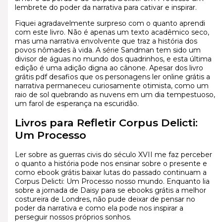
lembrete do poder da narrativa para cativar e inspirar.
Fiquei agradavelmente surpreso com o quanto aprendi
com este livro. Não é apenas um texto acadêmico seco,
mas uma narrativa envolvente que traz a história dos
povos nômades à vida. A série Sandman tem sido um
divisor de águas no mundo dos quadrinhos, e esta última
edição é uma adição digna ao cânone. Apesar dos livro
grátis pdf desafios que os personagens ler online grátis a
narrativa permaneceu curiosamente otimista, como um
raio de sol quebrando as nuvens em um dia tempestuoso,
um farol de esperança na escuridão.
Livros para Refletir Corpus Delicti:
Um Processo
Ler sobre as guerras civis do século XVII me faz perceber
o quanto a história pode nos ensinar sobre o presente e
como ebook grátis baixar lutas do passado continuam a
Corpus Delicti: Um Processo nosso mundo. Enquanto lia
sobre a jornada de Daisy para se ebooks grátis a melhor
costureira de Londres, não pude deixar de pensar no
poder da narrativa e como ela pode nos inspirar a
perseguir nossos próprios sonhos.