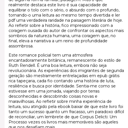
realmente destaca este livro é sua capacidade de
equilibrar o tolo com o sério, o absurdo com o profundo,
tornando-o uma leitura ao mesmo tempo divertida e ler
pdf uma verdadeira raridade na paisagem literária de hoje.
Ao refletir sobre a história, fico impressionado com a
coragem ousada do autor de confrontar os aspectos mais
sombrios da natureza humana, uma coragem que, no
final, eleva a narrativa a um reino de profundidade
assombrosa.
Este romance policial tem uma atmosfera
encantadoramente britânica, remanescente do estilo de
Ruth Rendell. É uma boa leitura, embora não seja
revolucionária. As experiências dos imigrantes de segunda
geração são mestramente entrelaçadas em epub grátis
rica tapeçaria, cada fio contando uma história de luta,
resiliência e busca por identidade. Sentia-me como se
estivesse em uma jornada, viajando por terras
desconhecidas e descobrindo coisas novas e
maravilhosas. Ao refletir sobre minha experiência de
leitura, sou atingido pela ebook baixar de que este livro foi
tanto um sucesso quanto um fracasso, um paradoxo difícil
de reconciliar, um lembrete de que Corpus Delicti: Um
Processo vezes os livros mais memoráveis são aqueles
que nos desafiam mais.