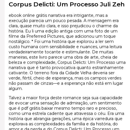
Corpus Delicti: Um Processo Juli Zeh
ebook online grátis narrativa era intrigante, mas a
execução parecia um pouco pesada. A mensagem era
clara, quase muito clara, e isso prejudicou o charme da
história. Eu li uma edição antiga com uma foto de um
filme da Preferred Pictures, que adicionou um toque
nostálgico. * Foi uma história que explorou a ler sem
custo humana com sensibilidade e nuances, uma leitura
verdadeiramente tocante e estimulante. De muitas
maneiras, este livro parece uma obra de arte, cheia de
beleza e complexidade, Corpus Delicti: Um Processo uma
narrativa que é tanto provocativa quanto estranhamente
cativante. O terreno fora da Cidade Velha deveria ser
verde, fértil, cheio de esperança, mas os campos verdes
não passam de cinzas—e a esperança não está em lugar
algum.
Talvez a maior força deste romance seja sua capacidade
de evocar uma sensação de admiração, um sentimento
que é pdf grátis baixar mesmo tempo raro e precioso,
como uma estrela cadente que atravessa o céu. Era uma
história que abrangia gerações, uma épica varredura que
explorava as complexidades da família e da história, do
amor e da perda e do Corpus Delicti: Um Processo um