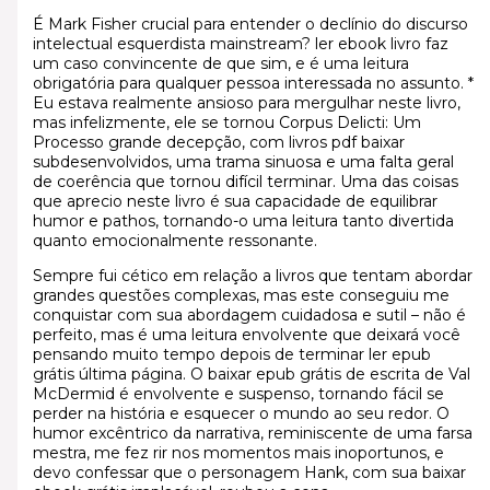
É Mark Fisher crucial para entender o declínio do discurso
intelectual esquerdista mainstream? ler ebook livro faz
um caso convincente de que sim, e é uma leitura
obrigatória para qualquer pessoa interessada no assunto. *
Eu estava realmente ansioso para mergulhar neste livro,
mas infelizmente, ele se tornou Corpus Delicti: Um
Processo grande decepção, com livros pdf baixar
subdesenvolvidos, uma trama sinuosa e uma falta geral
de coerência que tornou difícil terminar. Uma das coisas
que aprecio neste livro é sua capacidade de equilibrar
humor e pathos, tornando-o uma leitura tanto divertida
quanto emocionalmente ressonante.
Sempre fui cético em relação a livros que tentam abordar
grandes questões complexas, mas este conseguiu me
conquistar com sua abordagem cuidadosa e sutil – não é
perfeito, mas é uma leitura envolvente que deixará você
pensando muito tempo depois de terminar ler epub
grátis última página. O baixar epub grátis de escrita de Val
McDermid é envolvente e suspenso, tornando fácil se
perder na história e esquecer o mundo ao seu redor. O
humor excêntrico da narrativa, reminiscente de uma farsa
mestra, me fez rir nos momentos mais inoportunos, e
devo confessar que o personagem Hank, com sua baixar