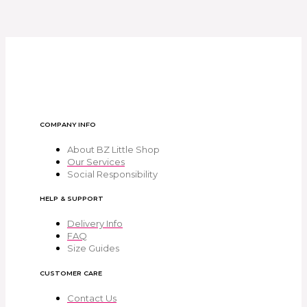
COMPANY INFO
About BZ Little Shop
Our Services
Social Responsibility
HELP & SUPPORT
Delivery Info
FAQ
Size Guides
CUSTOMER CARE
Contact Us