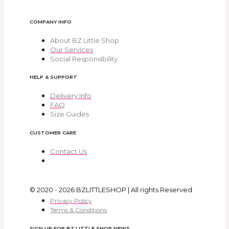
COMPANY INFO
About BZ Little Shop
Our Services
Social Responsibility
HELP & SUPPORT
Delivery Info
FAQ
Size Guides
CUSTOMER CARE
Contact Us
© 2020 - 2026 BZLITTLESHOP | All rights Reserved
Privacy Policy
Terms & Conditions
SIGN UP FOR BZ LITTLE SHOP NEWS