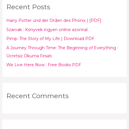
Recent Posts
c
h
Harry Potter und der Orden des Phönix | [PDF]
f
Szarvak : Könyvek ingyen online azonnal
o
Pimp: The Story of My Life | Download PDF
r
:
A Journey Through Time: The Beginning of Everything :
Ücretsiz Okuma Fırsatı
We Live Here Now : Free Books PDF
Recent Comments