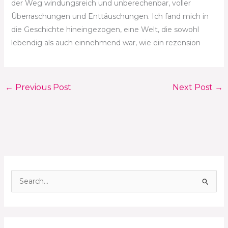
der Weg windungsreich und unberechenbar, voller
Überraschungen und Enttäuschungen. Ich fand mich in
die Geschichte hineingezogen, eine Welt, die sowohl
lebendig als auch einnehmend war, wie ein rezension
←
Previous Post
Next Post
→
S
e
a
r