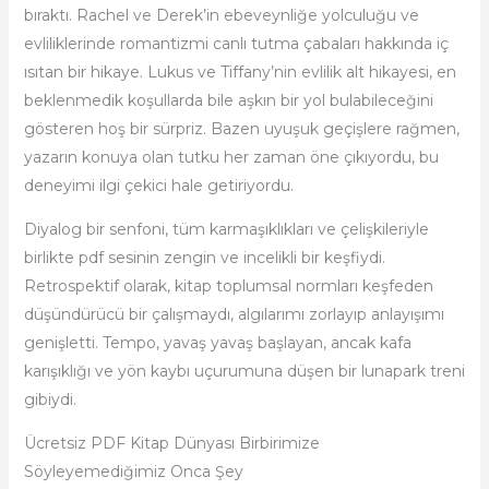
bıraktı. Rachel ve Derek’in ebeveynliğe yolculuğu ve
evliliklerinde romantizmi canlı tutma çabaları hakkında iç
ısıtan bir hikaye. Lukus ve Tiffany’nin evlilik alt hikayesi, en
beklenmedik koşullarda bile aşkın bir yol bulabileceğini
gösteren hoş bir sürpriz. Bazen uyuşuk geçişlere rağmen,
yazarın konuya olan tutku her zaman öne çıkıyordu, bu
deneyimi ilgi çekici hale getiriyordu.
Diyalog bir senfoni, tüm karmaşıklıkları ve çelişkileriyle
birlikte pdf sesinin zengin ve incelikli bir keşfiydi.
Retrospektif olarak, kitap toplumsal normları keşfeden
düşündürücü bir çalışmaydı, algılarımı zorlayıp anlayışımı
genişletti. Tempo, yavaş yavaş başlayan, ancak kafa
karışıklığı ve yön kaybı uçurumuna düşen bir lunapark treni
gibiydi.
Ücretsiz PDF Kitap Dünyası Birbirimize
Söyleyemediğimiz Onca Şey