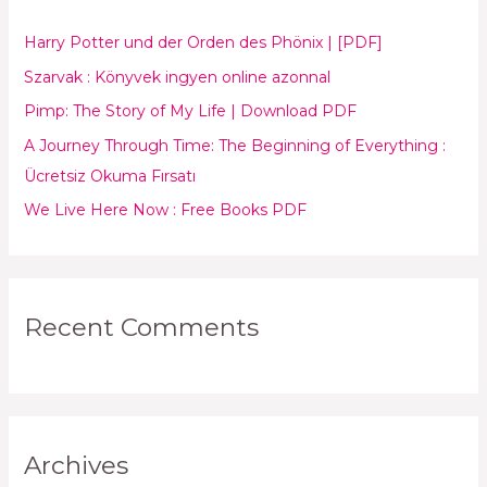
h
Harry Potter und der Orden des Phönix | [PDF]
f
Szarvak : Könyvek ingyen online azonnal
o
Pimp: The Story of My Life | Download PDF
r
:
A Journey Through Time: The Beginning of Everything :
Ücretsiz Okuma Fırsatı
We Live Here Now : Free Books PDF
Recent Comments
Archives