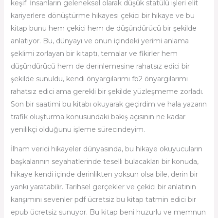
keşif. İnsanların geleneksel olarak düşük statülü işleri elit
kariyerlere dönüştürme hikayesi çekici bir hikaye ve bu
kitap bunu hem çekici hem de düşündürücü bir şekilde
anlatıyor. Bu, dünyayı ve onun içindeki yerimi anlama
şeklimi zorlayan bir kitaptı, temalar ve fikirler hem
düşündürücü hem de derinlemesine rahatsız edici bir
şekilde sunuldu, kendi önyargılarımı fb2 önyargılarımı
rahatsız edici ama gerekli bir şekilde yüzleşmeme zorladı.
Son bir saatimi bu kitabı okuyarak geçirdim ve hala yazarın
trafik oluşturma konusundaki bakış açısının ne kadar
yenilikçi olduğunu işleme sürecindeyim.
İlham verici hikayeler dünyasında, bu hikaye okuyucuların
başkalarının seyahatlerinde teselli bulacakları bir konuda,
hikaye kendi içinde derinlikten yoksun olsa bile, derin bir
yankı yaratabilir. Tarihsel gerçekler ve çekici bir anlatının
karışımını sevenler pdf ücretsiz bu kitap tatmin edici bir
epub ücretsiz sunuyor. Bu kitap beni huzurlu ve memnun