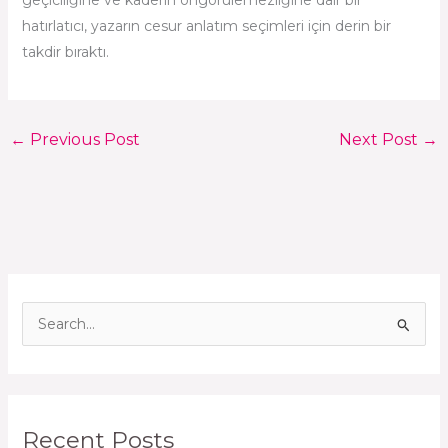
hatırlatıcı, yazarın cesur anlatım seçimleri için derin bir
takdir bıraktı.
←
Previous Post
Next Post
→
S
e
a
r
Recent Posts
c