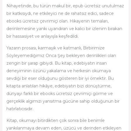
Nihayetinde, bu türün makul bir, epub ücretsiz unutulmaz
bir katkısıydı, ne etkileyici ne de rahatsız edici, sadece
ebooks ücretsiz çevrimiçi olan. Hikayenin temaları,
derinlemesine yankı uyandıran ve kalıcı bir izlenim bırakan
bir hassasiyet ve anlayışla keşfedildi.
Yazarın prosası, karmaşık ve katmanlı, Birbirimize
Söyleyemediğimiz Onca Şey bekleyen derinlikleri olan
zengin bir şarap gibiydi. Bu kitap, edebiyatın insan
deneyiminin özünü yakalama ve herkesin okumaya
sevdiği bir eser olduğunu gösteren bir iyi örnektir. Bu
kitapta anlatılan hikâye, edebiyatın bizi dönüştürme,
dünyayı farklı bir ebooks ücretsiz çevrimiçi görme ve
gerçeklik algımızı yansıtma gücüne sahip olduğunun bir
hatırlatıcısıdır.
Kitap, okumayı bitirdikten çok sonra bile benimle
yankılanmaya devam eden, üzücü ve derinden etkileyen