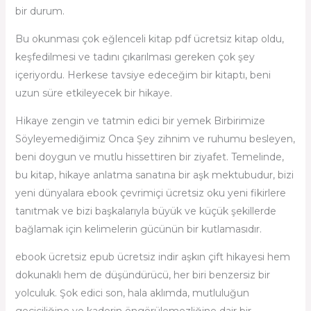
bir durum.
Bu okunması çok eğlenceli kitap pdf ücretsiz kitap oldu,
keşfedilmesi ve tadını çıkarılması gereken çok şey
içeriyordu. Herkese tavsiye edeceğim bir kitaptı, beni
uzun süre etkileyecek bir hikaye.
Hikaye zengin ve tatmin edici bir yemek Birbirimize
Söyleyemediğimiz Onca Şey zihnim ve ruhumu besleyen,
beni doygun ve mutlu hissettiren bir ziyafet. Temelinde,
bu kitap, hikaye anlatma sanatına bir aşk mektubudur, bizi
yeni dünyalara ebook çevrimiçi ücretsiz oku yeni fikirlere
tanıtmak ve bizi başkalarıyla büyük ve küçük şekillerde
bağlamak için kelimelerin gücünün bir kutlamasıdır.
ebook ücretsiz epub ücretsiz indir aşkın çift hikayesi hem
dokunaklı hem de düşündürücü, her biri benzersiz bir
yolculuk. Şok edici son, hala aklımda, mutluluğun
geçiciliğine ve kaderin öngörülemezliğine dair bir