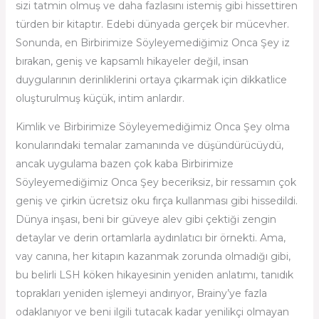
sizi tatmin olmuş ve daha fazlasını istemiş gibi hissettiren
türden bir kitaptır. Edebi dünyada gerçek bir mücevher.
Sonunda, en Birbirimize Söyleyemediğimiz Onca Şey iz
bırakan, geniş ve kapsamlı hikayeler değil, insan
duygularının derinliklerini ortaya çıkarmak için dikkatlice
oluşturulmuş küçük, intim anlardır.
Kimlik ve Birbirimize Söyleyemediğimiz Onca Şey olma
konularındaki temalar zamanında ve düşündürücüydü,
ancak uygulama bazen çok kaba Birbirimize
Söyleyemediğimiz Onca Şey beceriksiz, bir ressamın çok
geniş ve çirkin ücretsiz oku fırça kullanması gibi hissedildi.
Dünya inşası, beni bir güveye alev gibi çektiği zengin
detaylar ve derin ortamlarla aydınlatıcı bir örnekti. Ama,
vay canına, her kitapın kazanmak zorunda olmadığı gibi,
bu belirli LSH köken hikayesinin yeniden anlatımı, tanıdık
toprakları yeniden işlemeyi andırıyor, Brainy’ye fazla
odaklanıyor ve beni ilgili tutacak kadar yenilikçi olmayan