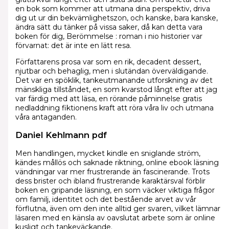
en bok som kommer att utmana dina perspektiv, driva
dig ut ur din bekvämlighetszon, och kanske, bara kanske,
ändra sätt du tänker på vissa saker, då kan detta vara
boken för dig, Berömmelse : roman i nio historier var
förvarnat: det är inte en lätt resa.
Författarens prosa var som en rik, decadent dessert,
njutbar och behaglig, men i slutändan överväldigande.
Det var en spöklik, tankeutmanande utforskning av det
mänskliga tillståndet, en som kvarstod långt efter att jag
var färdig med att läsa, en rörande påminnelse gratis
nedladdning fiktionens kraft att röra våra liv och utmana
våra antaganden.
Daniel Kehlmann pdf
Men handlingen, mycket kindle en sniglande ström,
kändes mållös och saknade riktning, online ebook läsning
vändningar var mer frustrerande än fascinerande. Trots
dess brister och ibland frustrerande karaktärsval förblir
boken en gripande läsning, en som väcker viktiga frågor
om familj, identitet och det bestående arvet av vår
förflutna, även om den inte alltid ger svaren, vilket lämnar
läsaren med en känsla av oavslutat arbete som är online
kusligt och tankeväckande.