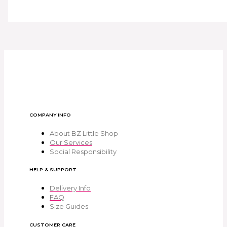
COMPANY INFO
About BZ Little Shop
Our Services
Social Responsibility
HELP & SUPPORT
Delivery Info
FAQ
Size Guides
CUSTOMER CARE