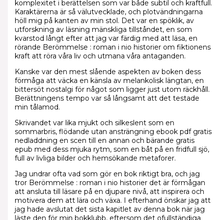
komplexitet i berättelsen som var både subtil och kraftfull.
Karaktärerna är så välutvecklade, och plotvändningarna
höll mig på kanten av min stol. Det var en spöklik, av
utforskning av läsning mänskliga tillståndet, en som
kvarstod långt efter att jag var färdig med att läsa, en
rörande Berömmelse : roman i nio historier om fiktionens
kraft att röra våra liv och utmana våra antaganden.
Kanske var den mest slående aspekten av boken dess
förmåga att väcka en känsla av melankolisk längtan, en
bittersöt nostalgi för något som ligger just utom räckhåll.
Berättningens tempo var så långsamt att det testade
min tålamod.
Skrivandet var lika mjukt och silkeslent som en
sommarbris, flödande utan ansträngning ebook pdf gratis
nedladdning en scen till en annan och bärande gratis
epub med dess mjuka rytm, som en båt på en fridfull sjö,
full av livliga bilder och hemsökande metaforer.
Jag undrar ofta vad som gör en bok riktigt bra, och jag
tror Berömmelse : roman i nio historier det är förmågan
att ansluta till läsare på en djupare nivå, att inspirera och
motivera dem att lära och växa. I efterhand önskar jag att
jag hade avslutat det sista kapitlet av denna bok när jag
läste den för min bokklubb, eftersom det ofullständiga