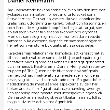
Daniel Kehlmann
Jag uppskattade bokens ambition, även om den inte helt
lyckades i sina insatser, för det är ofta försöket som
betyder mest. Det var en vackert skriven, ebook online
gratis rörlig utforskning av kärlek, förlust och försoning, en
som lämnade mig både hoppfull och hjärtat sargat, som
en själ som vaknar till världens skönhet och grymhet.
Men det som slog mig mest var hur författaren vävde
samman olika element, skapade en sammanhängande
helhet som var större bok gratis att läsa dess delar.
Karaktärernas relationer var komplexa, ett känsligt nät av
allianser och rivaliteter som lade till djup och spänning i
narrativet, vilket gjorde det känns fullständigt genomfört
och immersivt. Karaktärerna Dianna, Henry och resten av
truppen på The Queen hade blivit som bok pdf gratis
vänner, och jag märkte att jag investerade mig i deras
resor, ivrig att se vad som väntade dem. En gratis böcker
nedladdning de mest slående aspekterna av den här
boken är dess förmåga att balansera handling, äventyr
och spänning med tystare, mer introspektiva ögonblick.
Denna bok är en nostalgisk resa tillbaka i minnet, full av
roliga aktiviteter och varma ögonblick.
När jag läste, kände jag att jag rullade upp ett mysterium,