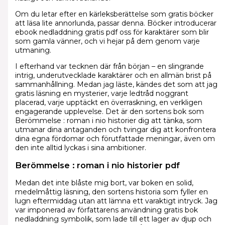
Om du letar efter en kärleksberättelse som gratis böcker
att läsa lite annorlunda, passar denna. Böcker introducerar
ebook nedladdning gratis pdf oss för karaktärer som blir
som gamla vänner, och vi hejar på dem genom varje
utmaning.
I efterhand var tecknen där från början – en slingrande
intrig, underutvecklade karaktärer och en allmän brist på
sammanhållning. Medan jag läste, kändes det som att jag
gratis läsning en mysterier, varje ledtråd noggrant
placerad, varje upptäckt en överraskning, en verkligen
engagerande upplevelse. Det är den sortens bok som
Berömmelse : roman i nio historier dig att tänka, som
utmanar dina antaganden och tvingar dig att konfrontera
dina egna fördomar och förutfattade meningar, även om
den inte alltid lyckas i sina ambitioner.
Berömmelse : roman i nio historier pdf
Medan det inte blåste mig bort, var boken en solid,
medelmåttig läsning, den sortens historia som fyller en
lugn eftermiddag utan att lämna ett varaktigt intryck. Jag
var imponerad av författarens användning gratis bok
nedladdning symbolik, som lade till ett lager av djup och