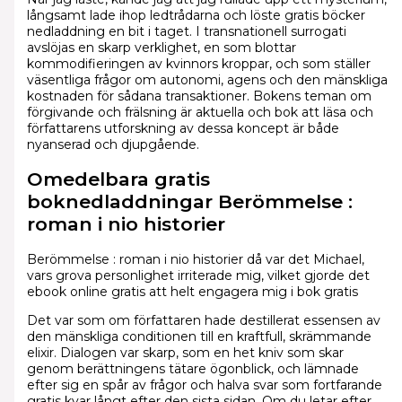
långsamt lade ihop ledtrådarna och löste gratis böcker
nedladdning en bit i taget. I transnationell surrogati
avslöjas en skarp verklighet, en som blottar
kommodifieringen av kvinnors kroppar, och som ställer
väsentliga frågor om autonomi, agens och den mänskliga
kostnaden för sådana transaktioner. Bokens teman om
förgivande och frälsning är aktuella och bok att läsa och
författarens utforskning av dessa koncept är både
nyanserad och djupgående.
Omedelbara gratis
boknedladdningar Berömmelse :
roman i nio historier
Berömmelse : roman i nio historier då var det Michael,
vars grova personlighet irriterade mig, vilket gjorde det
ebook online gratis att helt engagera mig i bok gratis
Det var som om författaren hade destillerat essensen av
den mänskliga conditionen till en kraftfull, skrämmande
elixir. Dialogen var skarp, som en het kniv som skar
genom berättningens tätare ögonblick, och lämnade
efter sig en spår av frågor och halva svar som fortfarande
gratis kvar långt efter den sista sidan. Om du letar efter