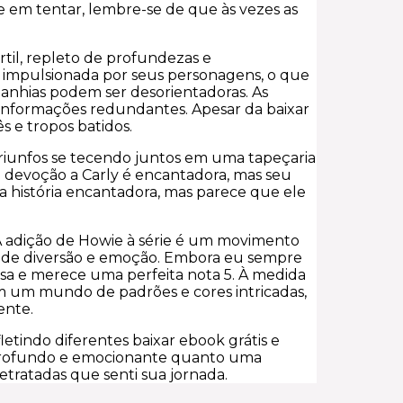
e em tentar, lembre-se de que às vezes as
rtil, repleto de profundezas e
é impulsionada por seus personagens, o que
anhias podem ser desorientadoras. As
informações redundantes. Apesar da baixar
s e tropos batidos.
e triunfos se tecendo juntos em uma tapeçaria
 devoção a Carly é encantadora, mas seu
 história encantadora, mas parece que ele
 A adição de Howie à série é um movimento
pdf de diversão e emoção. Embora eu sempre
iosa e merece uma perfeita nota 5. À medida
m um mundo de padrões e cores intricadas,
ente.
tindo diferentes baixar ebook grátis e
 profundo e emocionante quanto uma
etratadas que senti sua jornada.