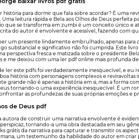
orge baixar livros pdf grátis
ar história para dormir que fala sobre acordar? É uma rev
 Uma leitura rápida e Bela aos Olhos de Deus perfeita pa
o que se transforma em zumbi é um conceito único e at
crita do autor é envolvente e acessível, fazendo com que 
er um presente lindamente embrulhado, apenas para des
o substancial e significativo não foi cumprida. Este livro
 perspectiva fresca e matizada sobre o presidente Bel
 e me deixou com uma ler pdf online mais profunda de 
de ler este pdfs foi verdadeiramente inesquecível, e e
a história com personagens complexos e reviravoltas i
e grande não é apenas a história em si, mas a forma com
eus tornando-o uma experiência inesquecível. É um rom
onfrontar as profundezas de suas próprias emoções e pr
hos de Deus pdf
a autora de construir uma narrativa envolvente é evidente
 perspicaz, tornando-a uma obra destacada em seu gêner
s grátis da narrativa para capturar e transmitir os aspect
umana, um testemunho da habilidade do autor em criar 