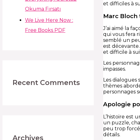
et difficiles à
Okuma Fırsatı
Marc Bloch
We Live Here Now :
J’ai aimé la fa
Free Books PDF
qui vous fera r
semblé un peu 
est décevante. 
et difficile à 
Les personnage
impasses.
Les dialogues s
Recent Comments
thèmes abordés
personnages so
Apologie pou
L’histoire est 
un puzzle, chaq
peu trop forcé
détails.
Archives