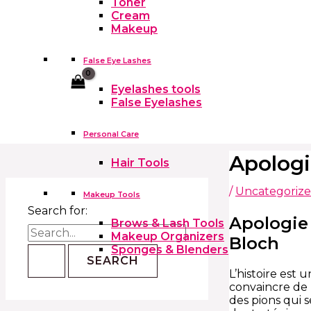
Toner
Cream
Makeup
False Eye Lashes
Cart
Eyelashes tools
False Eyelashes
Personal Care
Apologie
Hair Tools
/
Uncategoriz
Makeup Tools
Search for:
Apologie 
Brows & Lash Tools
Makeup Organizers
Bloch
Sponges & Blenders
L’histoire est
convaincre de 
des pions qui s