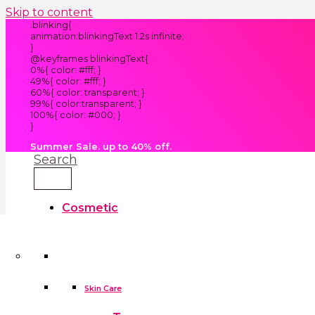
Skip to content
.blinking{
animation:blinkingText 1.2s infinite;
}
@keyframes blinkingText{
0%{ color: #fff; }
49%{ color: #fff; }
60%{ color: transparent; }
99%{ color:transparent; }
100%{ color: #000; }
}
Summer Sale. up to 40% off.
Search
Cosmetic
Kids
Clothes
Accessories
skin care tools
False Eyelashes
Household
Skin Care