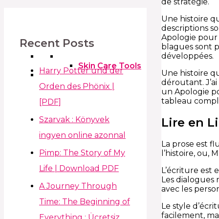
de stratégie.
Une histoire q
descriptions s
Apologie pour l’
Recent Posts
blagues sont pa
développées.
Skin Care Tools
Harry Potter und der
Une histoire q
déroutant. J’ai
Orden des Phönix |
un Apologie pou
tableau complet
[PDF]
Szarvak : Könyvek
Lire en L
ingyen online azonnal
La prose est f
Pimp: The Story of My
l’histoire, ou
Life | Download PDF
L’écriture est 
Les dialogues 
A Journey Through
avec les perso
Time: The Beginning of
Le style d’écri
facilement, mai
Everything : Ücretsiz