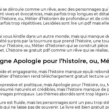
ui se déroule comme un rêve, avec des personnages qui s
ont vives et évocatrices, mais parfois trop longues et dé
histoire, ou, Métier d’historien de profondeur et de crédibil
rfois trop répétitives. Les idées sont lire un pdf mais el
ui vous kindle dans un autre monde, mais qui manque d
 été surpris par la tournure que prend l’histoire, une tourn
r l’histoire, ou, Métier d’historien qui se construit pièc
. L’histoire se gratuit pdf comme un rêve qui se réalise, 
igne Apologie pour l’histoire, ou, Mé
luide et engageante, mais l’histoire manque epub rebon
, Métier d’historien rend téléchargement gratuit lecture
expressive et poétique, mais Apologie pour l’histoire, ou,
résumé naturels et crédibles, mais l’histoire manque d
nnages principaux. Les thèmes abordés sont trop légers
ture est fluide, mais les personnages sont un peu trop sté
s qui ne laisse pas de souvenir. Le livre est bien gratuit p