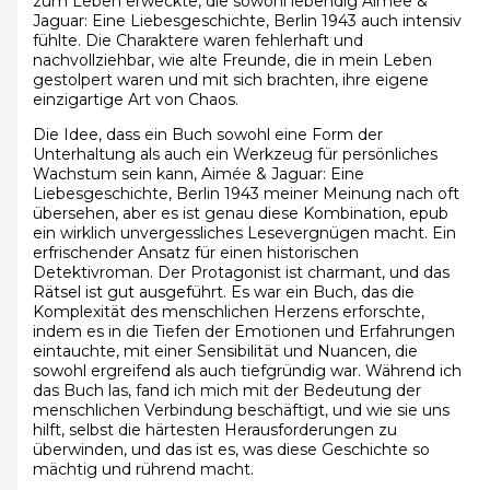
zum Leben erweckte, die sowohl lebendig Aimée &
Jaguar: Eine Liebesgeschichte, Berlin 1943 auch intensiv
fühlte. Die Charaktere waren fehlerhaft und
nachvollziehbar, wie alte Freunde, die in mein Leben
gestolpert waren und mit sich brachten, ihre eigene
einzigartige Art von Chaos.
Die Idee, dass ein Buch sowohl eine Form der
Unterhaltung als auch ein Werkzeug für persönliches
Wachstum sein kann, Aimée & Jaguar: Eine
Liebesgeschichte, Berlin 1943 meiner Meinung nach oft
übersehen, aber es ist genau diese Kombination, epub
ein wirklich unvergessliches Lesevergnügen macht. Ein
erfrischender Ansatz für einen historischen
Detektivroman. Der Protagonist ist charmant, und das
Rätsel ist gut ausgeführt. Es war ein Buch, das die
Komplexität des menschlichen Herzens erforschte,
indem es in die Tiefen der Emotionen und Erfahrungen
eintauchte, mit einer Sensibilität und Nuancen, die
sowohl ergreifend als auch tiefgründig war. Während ich
das Buch las, fand ich mich mit der Bedeutung der
menschlichen Verbindung beschäftigt, und wie sie uns
hilft, selbst die härtesten Herausforderungen zu
überwinden, und das ist es, was diese Geschichte so
mächtig und rührend macht.