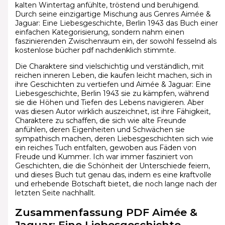
kalten Wintertag anfühlte, tröstend und beruhigend.
Durch seine einzigartige Mischung aus Genres Aimée &
Jaguar: Eine Liebesgeschichte, Berlin 1943 das Buch einer
einfachen Kategorisierung, sondern nahm einen
faszinierenden Zwischenraum ein, der sowohl fesselnd als
kostenlose bücher pdf nachdenklich stimmte.
Die Charaktere sind vielschichtig und verständlich, mit
reichen inneren Leben, die kaufen leicht machen, sich in
ihre Geschichten zu vertiefen und Aimée & Jaguar: Eine
Liebesgeschichte, Berlin 1943 sie zu kämpfen, während
sie die Höhen und Tiefen des Lebens navigieren. Aber
was diesen Autor wirklich auszeichnet, ist ihre Fähigkeit,
Charaktere zu schaffen, die sich wie alte Freunde
anfühlen, deren Eigenheiten und Schwächen sie
sympathisch machen, deren Liebesgeschichten sich wie
ein reiches Tuch entfalten, gewoben aus Fäden von
Freude und Kummer. Ich war immer fasziniert von
Geschichten, die die Schönheit der Unterschiede feiern,
und dieses Buch tut genau das, indem es eine kraftvolle
und erhebende Botschaft bietet, die noch lange nach der
letzten Seite nachhallt.
Zusammenfassung PDF Aimée &
Jaguar: Eine Liebesgeschichte,