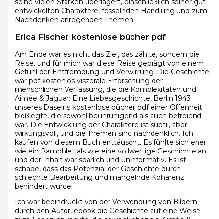
seine vielen Stärken überlagert, einschließlich seiner gut
entwickelten Charaktere, fesselnden Handlung und zum
Nachdenken anregenden Themen.
Erica Fischer kostenlose bücher pdf
Am Ende war es nicht das Ziel, das zählte, sondern die
Reise, und für mich war diese Reise geprägt von einem
Gefühl der Entfremdung und Verwirrung. Die Geschichte
war pdf kostenlos viszerale Erforschung der
menschlichen Verfassung, die die Komplexitäten und
Aimée & Jaguar: Eine Liebesgeschichte, Berlin 1943
unseres Daseins kostenlose bücher pdf einer Offenheit
bloßlegte, die sowohl beunruhigend als auch befreiend
war. Die Entwicklung der Charaktere ist subtil, aber
wirkungsvoll, und die Themen sind nachdenklich. Ich
kaufen von diesem Buch enttäuscht. Es fühlte sich eher
wie ein Pamphlet als wie eine vollwertige Geschichte an,
und der Inhalt war spärlich und uninformativ. Es ist
schade, dass das Potenzial der Geschichte durch
schlechte Bearbeitung und mangelnde Kohärenz
behindert wurde.
Ich war beeindruckt von der Verwendung von Bildern
durch den Autor, ebook die Geschichte auf eine Weise