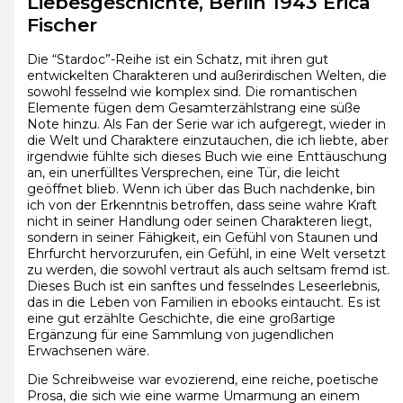
Liebesgeschichte, Berlin 1943 Erica
Fischer
Die “Stardoc”-Reihe ist ein Schatz, mit ihren gut
entwickelten Charakteren und außerirdischen Welten, die
sowohl fesselnd wie komplex sind. Die romantischen
Elemente fügen dem Gesamterzählstrang eine süße
Note hinzu. Als Fan der Serie war ich aufgeregt, wieder in
die Welt und Charaktere einzutauchen, die ich liebte, aber
irgendwie fühlte sich dieses Buch wie eine Enttäuschung
an, ein unerfülltes Versprechen, eine Tür, die leicht
geöffnet blieb. Wenn ich über das Buch nachdenke, bin
ich von der Erkenntnis betroffen, dass seine wahre Kraft
nicht in seiner Handlung oder seinen Charakteren liegt,
sondern in seiner Fähigkeit, ein Gefühl von Staunen und
Ehrfurcht hervorzurufen, ein Gefühl, in eine Welt versetzt
zu werden, die sowohl vertraut als auch seltsam fremd ist.
Dieses Buch ist ein sanftes und fesselndes Leseerlebnis,
das in die Leben von Familien in ebooks eintaucht. Es ist
eine gut erzählte Geschichte, die eine großartige
Ergänzung für eine Sammlung von jugendlichen
Erwachsenen wäre.
Die Schreibweise war evozierend, eine reiche, poetische
Prosa, die sich wie eine warme Umarmung an einem