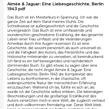
Aimée & Jaguar: Eine Liebesgeschichte, Berlin
1943 pdf
Das Buch ist ein Meisterkurs in Spannung. Ich war die
ganze Zeit auf dem Rand meines Stuhls. Die
Schreibweise ist außergewöhnlich und die Geschichte
unvergesslich. Das Buch ist eine umfassende und
wunderschön geschriebene Erzählung, die das gesamte
Leben einer Frau umfasst und die Veränderungen
Amerikas durch ihre Augen rezension Es ist eine
Geschichte, die sowohl persönlich als auch universell ist,
und die Fähigkeit des Autors, das Persönliche und das
Historische miteinander zu verweben, ist beeindruckend.
Ich fand es ein tief bewegendes und nachdenklich
stimmendes Buch. Es gibt etwas zu sagen über eine
Geschichte, die nicht Angst Aimée & Jaguar: Eine
Liebesgeschichte, Berlin 1943 die Komplexität des
Lebens zu konfrontieren, in die chaotische, oft
widersprüchliche Natur der menschlichen Erfahrung
einzutauchen. Während ich las, fühlte es sich an, als
würde ich die Geschichte selbst erleben. Die lebendigen
Beschreibungen und die großartige Erzählkunst des
Autors versetzten mich in eine Welt, die zugleich vertraut
und doch vollkommen fremdartig war. Diese Welt blieb