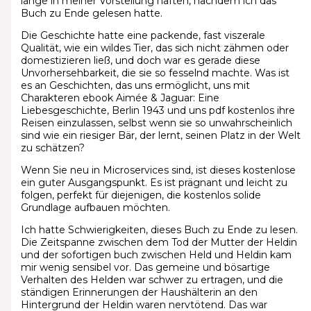
lange in meiner Vorstellung haften, nachdem ich das
Buch zu Ende gelesen hatte.
Die Geschichte hatte eine packende, fast viszerale
Qualität, wie ein wildes Tier, das sich nicht zähmen oder
domestizieren ließ, und doch war es gerade diese
Unvorhersehbarkeit, die sie so fesselnd machte. Was ist
es an Geschichten, das uns ermöglicht, uns mit
Charakteren ebook Aimée & Jaguar: Eine
Liebesgeschichte, Berlin 1943 und uns pdf kostenlos ihre
Reisen einzulassen, selbst wenn sie so unwahrscheinlich
sind wie ein riesiger Bär, der lernt, seinen Platz in der Welt
zu schätzen?
Wenn Sie neu in Microservices sind, ist dieses kostenlose
ein guter Ausgangspunkt. Es ist prägnant und leicht zu
folgen, perfekt für diejenigen, die kostenlos solide
Grundlage aufbauen möchten.
Ich hatte Schwierigkeiten, dieses Buch zu Ende zu lesen.
Die Zeitspanne zwischen dem Tod der Mutter der Heldin
und der sofortigen buch zwischen Held und Heldin kam
mir wenig sensibel vor. Das gemeine und bösartige
Verhalten des Helden war schwer zu ertragen, und die
ständigen Erinnerungen der Haushälterin an den
Hintergrund der Heldin waren nervtötend. Das war