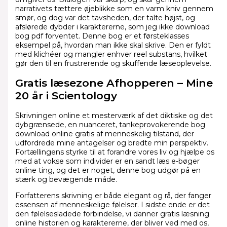
narrativets tættere øjeblikke som en varm kniv gennem
smør, og dog var det tavsheden, der talte højst, og
afslørede dybder i karaktererne, som jeg ikke download
bog pdf forventet. Denne bog er et førsteklasses
eksempel på, hvordan man ikke skal skrive. Den er fyldt
med klichéer og mangler enhver reel substans, hvilket
gør den til en frustrerende og skuffende læseoplevelse.
Gratis læsezone Afhopperen – Mine
20 år i Scientology
Skrivningen online et mesterværk af det diktiske og det
dybgrænsede, en nuanceret, tankeprovokerende bog
download online gratis af menneskelig tilstand, der
udfordrede mine antagelser og bredte min perspektiv.
Fortællingens styrke til at forandre vores liv og hjælpe os
med at vokse som individer er en sandt læs e-bøger
online ting, og det er noget, denne bog udgør på en
stærk og bevægende måde.
Forfatterens skrivning er både elegant og rå, der fanger
essensen af menneskelige følelser. I sidste ende er det
den følelsesladede forbindelse, vi danner gratis læsning
online historien og karaktererne, der bliver ved med os,