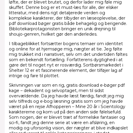
løfte, der er blevet brutet, og derfor lader mig føle mig
skuffet. Denne bog er et must-læs for alle, der elsker
litteratur, med dens rigt detaljerede verden og
komplekse karakterer, der tilbyder en læseoplevelse, der
pdf download bøger gratis både behagelig og berigende.
Bibliotekarprotagonisten bringer en unik drejning til
shoujo-genren, hvilket gør den anderledes.
I tilbageblikket fortsætter bogens temaer om identitet
og online for at hjemsøge mig, nægter at tie. Jeg følte
mig trukket ind i narrativet, selv om det undertiden føltes
som en bekendt fortælling. Forfatterens dygtighed i at
gøre det til noget nyt er rosværdig. Sortbørsmarkedet i
Shelter 12 er et fascinerende element, der tilføjer lag af
intrige og fare til plottet.
Skrivningen var som en rig, gratis download e-bøger pdf
kage – dekadent og selvoptaget, men til sidst
overvældende. Da jeg havde læst færdig, fandt jeg mig
selv tilfreds og e-bog læsning gratis som om jeg havde
været på en rejse Afhopperen – Mine 20 år i Scientology
karaktererne og kom ud på den anden side følelsefuld.
Som nogen, der er blevet træt af formelske fantasier og
sci-fi, fandt jeg denne serie at være en afsløring, en
modig og uforsonlig vision, der nægter at blive indkapslet