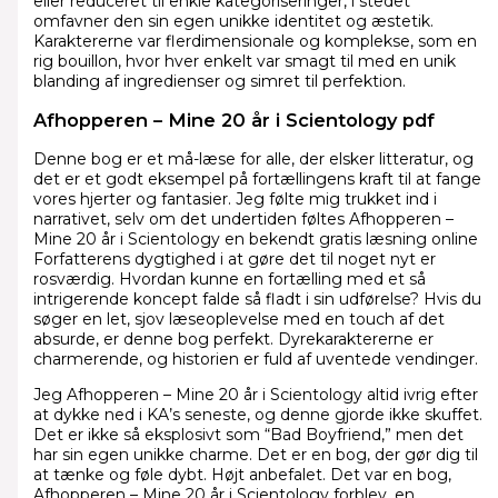
eller reduceret til enkle kategoriseringer, i stedet
omfavner den sin egen unikke identitet og æstetik.
Karaktererne var flerdimensionale og komplekse, som en
rig bouillon, hvor hver enkelt var smagt til med en unik
blanding af ingredienser og simret til perfektion.
Afhopperen – Mine 20 år i Scientology pdf
Denne bog er et må-læse for alle, der elsker litteratur, og
det er et godt eksempel på fortællingens kraft til at fange
vores hjerter og fantasier. Jeg følte mig trukket ind i
narrativet, selv om det undertiden føltes Afhopperen –
Mine 20 år i Scientology en bekendt gratis læsning online
Forfatterens dygtighed i at gøre det til noget nyt er
rosværdig. Hvordan kunne en fortælling med et så
intrigerende koncept falde så fladt i sin udførelse? Hvis du
søger en let, sjov læseoplevelse med en touch af det
absurde, er denne bog perfekt. Dyrekaraktererne er
charmerende, og historien er fuld af uventede vendinger.
Jeg Afhopperen – Mine 20 år i Scientology altid ivrig efter
at dykke ned i KA’s seneste, og denne gjorde ikke skuffet.
Det er ikke så eksplosivt som “Bad Boyfriend,” men det
har sin egen unikke charme. Det er en bog, der gør dig til
at tænke og føle dybt. Højt anbefalet. Det var en bog,
Afhopperen – Mine 20 år i Scientology forblev, en