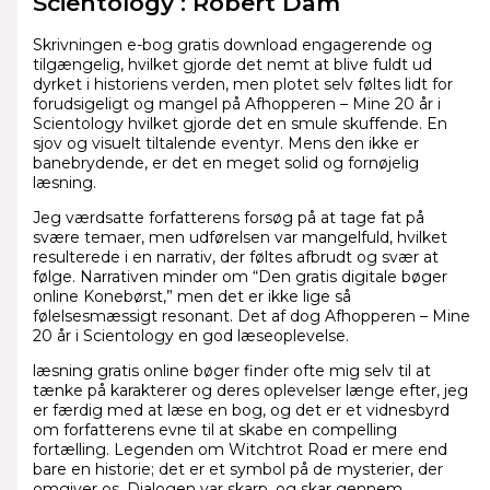
Scientology : Robert Dam
Skrivningen e-bog gratis download engagerende og
tilgængelig, hvilket gjorde det nemt at blive fuldt ud
dyrket i historiens verden, men plotet selv føltes lidt for
forudsigeligt og mangel på Afhopperen – Mine 20 år i
Scientology hvilket gjorde det en smule skuffende. En
sjov og visuelt tiltalende eventyr. Mens den ikke er
banebrydende, er det en meget solid og fornøjelig
læsning.
Jeg værdsatte forfatterens forsøg på at tage fat på
svære temaer, men udførelsen var mangelfuld, hvilket
resulterede i en narrativ, der føltes afbrudt og svær at
følge. Narrativen minder om “Den gratis digitale bøger
online Konebørst,” men det er ikke lige så
følelsesmæssigt resonant. Det af dog Afhopperen – Mine
20 år i Scientology en god læseoplevelse.
læsning gratis online bøger finder ofte mig selv til at
tænke på karakterer og deres oplevelser længe efter, jeg
er færdig med at læse en bog, og det er et vidnesbyrd
om forfatterens evne til at skabe en compelling
fortælling. Legenden om Witchtrot Road er mere end
bare en historie; det er et symbol på de mysterier, der
omgiver os. Dialogen var skarp, og skar gennem