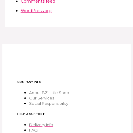
Comments feed
WordPress.org
COMPANY INFO
About BZ Little Shop
Our Services
Social Responsibility
HELP & SUPPORT
Delivery Info
FAQ