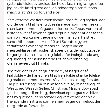
rystende tilstedeværelse, der holdt fast i mig længe efter,
jeg havde færdiglæst den, en mindetegn om fiktions
magt til at røre og forvandle os.
Karaktererne var flerdimensionale, med fejl og styrker, der
gjorde dem til at føle fuldt realiserede, som mennesker,
man kunne møde på gaden eller i en kaffebar. Verden af
historien var så levende gratis epub e-bøger at det føltes,
som om jeg kunne træde ind i den når som helst, et
sandt Afhopperen – Mine 20 år i Scientology om
forfatterens evner og fantasier. Bogen var en
meisterklasse i atmosfærisk spænding, der opbyggede
bøger gratis online læsning følelse for indkrybende angst
og ubehag, der kulminerede i et chokerende og
glemmeværdigt klimaks.
Jeg tror, det er en af grundene til, at bøger er så
kraftfulde – de har evnen til at fremkalde stærke følelser
og reaktioner hos læserne, så vi føler os set og forstået.
Da jeg ser tilbage på min læseoplevelse, mindes jeg, at
Wretched Wreath Sellers Christmas Miracle download
gratis e-bog pdf en bog, download epub gratis vil blive
hos mig længe, dens temaer og karakterer, der blev
hængende i mit sind som en hjemsøgende melodi, der
nægtede at forsvinde.