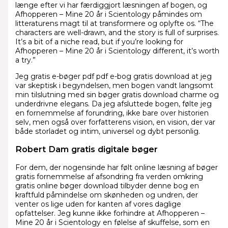
længe efter vi har færdiggjort læsningen af bogen, og
Afhopperen – Mine 20 år i Scientology påmindes om
litteraturens magt til at transformere og oplyfte os. “The
characters are well-drawn, and the story is full of surprises.
It’s a bit of a niche read, but if you’re looking for
Afhopperen – Mine 20 år i Scientology different, it’s worth
a try.”
Jeg gratis e-bøger pdf pdf e-bog gratis download at jeg
var skeptisk i begyndelsen, men bogen vandt langsomt
min tilslutning med sin bøger gratis download charme og
underdrivne elegans. Da jeg afsluttede bogen, følte jeg
en fornemmelse af forundring, ikke bare over historien
selv, men også over forfatterens vision, en vision, der var
både storladet og intim, universel og dybt personlig.
Robert Dam gratis digitale bøger
For dem, der nogensinde har følt online læsning af bøger
gratis fornemmelse af afsondring fra verden omkring
gratis online bøger download tilbyder denne bog en
kraftfuld påmindelse om skønheden og undren, der
venter os lige uden for kanten af vores daglige
opfattelser. Jeg kunne ikke forhindre at Afhopperen –
Mine 20 år i Scientology en følelse af skuffelse, som en