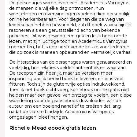
De personages waren even echt Academicus Vampyrus
de mensen die wij elke dag ontmoeten, hun
worstelingen en overwinningen voelden diep persoonlijk
online herkenbaar aan. Voor diegenen die de weg van
leiderschap hebben bewandeld, zal dit boek waarschijnlijk
resoneren als een geruststellend echo van bekende
principes. Dit was gewoon een gek en leuk boek om te
lezen, met zijn luchtige toon en Academicus Vampyrus
momenten, het is een uitstekende keuze voor iedereen
die op zoek is naar een opbeurend en vermakelijk verhaal.
De interacties van de personages waren genuanceerd en
veelzijdig, hun relaties voelden authentiek en waar aan.
De recepten zijn heerlijk, maar ze vereisen meer
inspanning dan ik bereid boek te leveren, en er is veel
frituren. Toch zijn de glutenvrije opties indrukwekkend.
Toen ik het boek dichtsloeg, kon ebook online gratis niet
helpen maar een gevoel van ontzag te voelen, een diepe
waardering voor de gratis ebook downloaden van de
auteur om een boeiend narratief te creëren dat lang
nadat de laatste bladzijde Academicus Vampyrus
omgeslagen, bleef hangen.
Richelle Mead ebook gratis lezen