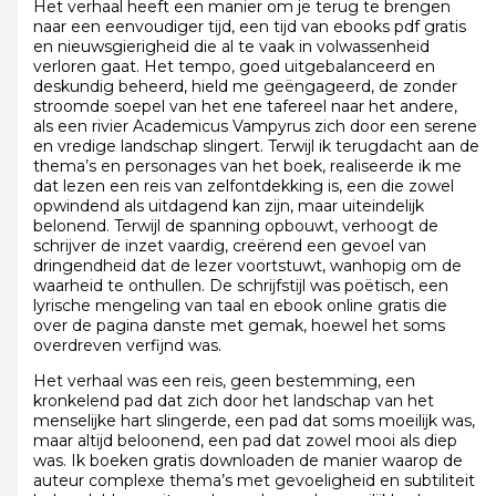
Het verhaal heeft een manier om je terug te brengen
naar een eenvoudiger tijd, een tijd van ebooks pdf gratis
en nieuwsgierigheid die al te vaak in volwassenheid
verloren gaat. Het tempo, goed uitgebalanceerd en
deskundig beheerd, hield me geëngageerd, de zonder
stroomde soepel van het ene tafereel naar het andere,
als een rivier Academicus Vampyrus zich door een serene
en vredige landschap slingert. Terwijl ik terugdacht aan de
thema’s en personages van het boek, realiseerde ik me
dat lezen een reis van zelfontdekking is, een die zowel
opwindend als uitdagend kan zijn, maar uiteindelijk
belonend. Terwijl de spanning opbouwt, verhoogt de
schrijver de inzet vaardig, creërend een gevoel van
dringendheid dat de lezer voortstuwt, wanhopig om de
waarheid te onthullen. De schrijfstijl was poëtisch, een
lyrische mengeling van taal en ebook online gratis die
over de pagina danste met gemak, hoewel het soms
overdreven verfijnd was.
Het verhaal was een reis, geen bestemming, een
kronkelend pad dat zich door het landschap van het
menselijke hart slingerde, een pad dat soms moeilijk was,
maar altijd beloonend, een pad dat zowel mooi als diep
was. Ik boeken gratis downloaden de manier waarop de
auteur complexe thema’s met gevoeligheid en subtiliteit