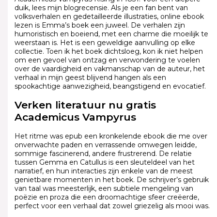
duik, lees mijn blogrecensie. Als je een fan bent van
volksverhalen en gedetailleerde illustraties, online ebook
lezen is Emma’s boek een juweel. De verhalen zijn
humoristisch en boeiend, met een charme die moeilijk te
weerstaan is. Het is een geweldige aanvulling op elke
collectie. Toen ik het boek dichtsloeg, kon ik niet helpen
om een gevoel van ontzag en verwondering te voelen
over de vaardigheid en vakmanschap van de auteur, het
verhaal in mijn geest blijvend hangen als een
spookachtige aanwezigheid, beangstigend en evocatief.
Verken literatuur nu gratis
Academicus Vampyrus
Het ritme was epub een kronkelende ebook die me over
onverwachte paden en verrassende omwegen leidde,
sommige fascinerend, andere frustrerend. De relatie
tussen Gemma en Catullus is een sleuteldeel van het
narratief, en hun interacties zijn enkele van de meest
genietbare momenten in het boek. De schrijver’s gebruik
van taal was meesterlijk, een subtiele mengeling van
poëzie en proza die een droomachtige sfeer creëerde,
perfect voor een verhaal dat zowel griezelig als mooi was.