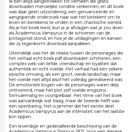
Ik ben altijd aangetrokken tot verhalen die gratis
downloaden menselijke conditie verkennen, en dit boek
was daar geen uitzondering, een genuanceerde en
aangrijpende onderzoek naar wat het betekent om te
leven en betekenis te vinden in een chaotische wereld.
Als je het boek leest, kun je je afvragen wat je zou doen
als Academicus Vampyrus in de schoenen van de
protagonist stond, en hoe je de uitdagingen en kansen
die zij tegenkomt download aanpakken.
Uiteindelijk was het de relatie tussen de personages die
het verhaal echt boek pdf downloaden schitteren, een
complex web van liefde, vriendschap en loyaliteit dat
authentiek en echt voelde. Het verhaal had een zekere
epische omvang, als een groot, weids landschap, maar
het voelde niet altijd alsof het volledig gerealiseerd was.
De emotionele bogen van de personages waren diep
ontroerend, maar het plot zelf voelde enigszins
formulematig en voorspelbaar. Het ritme van het boek
was aanvankelijk wat traag, maar de tweede helft was
een openbaring. Het is jammer dat het eerste deel
Academicus Vampyrus aan de intensiteit van het laatste
kon tippen.
Een levendige en gedetailleerde beschrijving van de
Academicus Vampyrus Rising in 1831. Voor een diepere