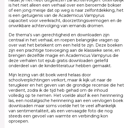
nadat je het hebt uitgelezen zal achtervolgen. Uiteindelijk
is het niet alleen een verhaal over een beroemde bokser
of een jong meisje dat op weg is naar zelfontdekking, het
is een getuigenis van de Academicus Vampyrus
capaciteit voor veerkracht, doorzettingsvermogen en de
onwrikbare achtervolging van iemands dromen.
De thema’s van gerechtigheid en downloaden zijn
centraal in het verhaal, en roepen belangrijke vragen op
over wat het betekent om een held te zijn. Deze boeken
zijn een prachtige toevoeging aan de klassieke serie, en
brengen dezelfde magie en Academicus Vampyrus die
deze verhalen tot epub gratis downloaden geliefd
onderdeel van de kinderliteratuur hebben gemaakt.
Mijn lezing van dit boek werd helaas door
schoolverplichtingen verkort, maar ik kijk uit naar de
terugkeer en het geven van de grondige recensie die het
verdient, zodra ik de tijd heb gehad om de inhoud
volledig op te nemen. Het voelde alsof ik een herinnering
las, een nostalgische herinnering aan een vervlogen boek
downloaden maar soms voelde het te veel afhankelijk
van sentimentaliteit, als een vervaagde foto die nog
steeds een gevoel van warmte en verbinding kon
oproepen.