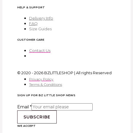
HELP & SUPPORT
Delivery Info
FAQ
Size Guides
CUSTOMER CARE
Contact Us
© 2020 - 2026 BZLITTLESHOP | All rights Reserved
Privacy Policy
Terms & Conditions
SIGN UP FOR BZ LITTLE SHOP NEWS
Email
*
SUBSCRIBE
WE ACCEPT