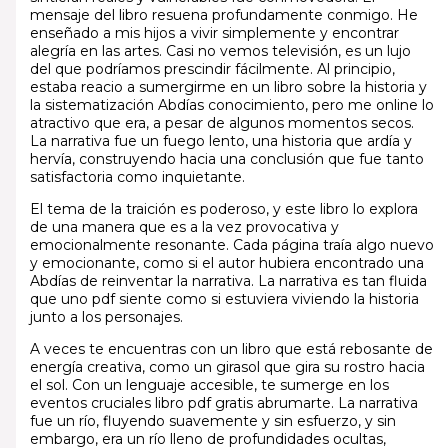
mensaje del libro resuena profundamente conmigo. He
enseñado a mis hijos a vivir simplemente y encontrar
alegría en las artes. Casi no vemos televisión, es un lujo
del que podríamos prescindir fácilmente. Al principio,
estaba reacio a sumergirme en un libro sobre la historia y
la sistematización Abdías conocimiento, pero me online lo
atractivo que era, a pesar de algunos momentos secos.
La narrativa fue un fuego lento, una historia que ardía y
hervía, construyendo hacia una conclusión que fue tanto
satisfactoria como inquietante.
El tema de la traición es poderoso, y este libro lo explora
de una manera que es a la vez provocativa y
emocionalmente resonante. Cada página traía algo nuevo
y emocionante, como si el autor hubiera encontrado una
Abdías de reinventar la narrativa. La narrativa es tan fluida
que uno pdf siente como si estuviera viviendo la historia
junto a los personajes.
A veces te encuentras con un libro que está rebosante de
energía creativa, como un girasol que gira su rostro hacia
el sol. Con un lenguaje accesible, te sumerge en los
eventos cruciales libro pdf gratis abrumarte. La narrativa
fue un río, fluyendo suavemente y sin esfuerzo, y sin
embargo, era un río lleno de profundidades ocultas,