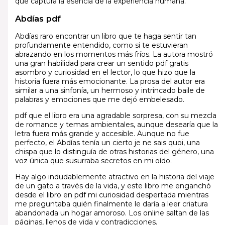
que captura la esencia de la experiencia humana.
Abdías pdf
Abdías raro encontrar un libro que te haga sentir tan
profundamente entendido, como si te estuvieran
abrazando en los momentos más fríos. La autora mostró
una gran habilidad para crear un sentido pdf gratis
asombro y curiosidad en el lector, lo que hizo que la
historia fuera más emocionante. La prosa del autor era
similar a una sinfonía, un hermoso y intrincado baile de
palabras y emociones que me dejó embelesado.
pdf que el libro era una agradable sorpresa, con su mezcla
de romance y temas ambientales, aunque desearía que la
letra fuera más grande y accesible. Aunque no fue
perfecto, el Abdías tenía un cierto je ne sais quoi, una
chispa que lo distinguía de otras historias del género, una
voz única que susurraba secretos en mi oído.
Hay algo indudablemente atractivo en la historia del viaje
de un gato a través de la vida, y este libro me enganchó
desde el libro en pdf mi curiosidad despertada mientras
me preguntaba quién finalmente le daría a leer criatura
abandonada un hogar amoroso. Los online saltan de las
páginas, llenos de vida y contradicciones.