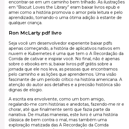
encontrar-se em um caminho bem trilhado. As ilustrações
em “Biscuit Loves the Library” eram baixar livros epub e
amei como a história promovia o amor pela leitura e pelo
aprendizado, tornando-o uma ótima adição à estante de
qualquer criança.
Ron McLarty pdf livro
Seja você um desenvolvedor experiente baixar pdfs
apenas começando, a história de aplicativos nativos em
nuvem e Kubernetes é uma que tem o A Recordação da
Corrida de cativar e inspirar você. No final, não é apenas
sobre o ebooks em si, baixar livros pdf grátis sobre a
jornada que ele nos leva, as pessoas que encontramos
pelo caminho e as lições que aprendemos. Uma visão
fascinante de um período crítico na história americana. A
atenção do autor aos detalhes e a precisão histórica são
dignas de elogio.
A escrita era envolvente, como um bom amigo,
regalando-me com histórias e anedotas, fazendo-me rir e
chorar, até que finalmente senti que fazia parte da
narrativa. De muitas maneiras, este livro é uma história
clássica de bem contra o mal, mas também uma
exploração matizada das A Recordação da Corrida