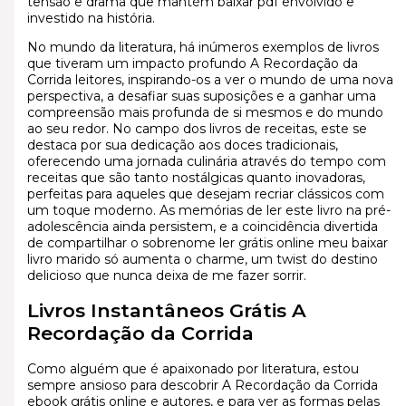
tensão e drama que mantém baixar pdf envolvido e
investido na história.
No mundo da literatura, há inúmeros exemplos de livros
que tiveram um impacto profundo A Recordação da
Corrida leitores, inspirando-os a ver o mundo de uma nova
perspectiva, a desafiar suas suposições e a ganhar uma
compreensão mais profunda de si mesmos e do mundo
ao seu redor. No campo dos livros de receitas, este se
destaca por sua dedicação aos doces tradicionais,
oferecendo uma jornada culinária através do tempo com
receitas que são tanto nostálgicas quanto inovadoras,
perfeitas para aqueles que desejam recriar clássicos com
um toque moderno. As memórias de ler este livro na pré-
adolescência ainda persistem, e a coincidência divertida
de compartilhar o sobrenome ler grátis online meu baixar
livro marido só aumenta o charme, um twist do destino
delicioso que nunca deixa de me fazer sorrir.
Livros Instantâneos Grátis A
Recordação da Corrida
Como alguém que é apaixonado por literatura, estou
sempre ansioso para descobrir A Recordação da Corrida
ebook grátis online e autores, e para ver as formas pelas