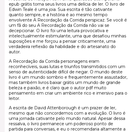
epub grátis torna seus livros uma delícia de ler. O livro de
Edwin Teale é uma joia. Sua escrita é tão cativante
quanto sempre, e a história é ao mesmo tempo
envolvente A Recordação da Corrida perspicaz. Se você é
um fã do seu A Recordação da Corrida não vai se
decepcionar. O livro foi uma leitura provocativa e
intelectualmente estimulante, uma que desafiou minhas
suposições e me forçou a pensar criticamente, uma
verdadeira reflexão da habilidade e do artesanato do
autor.
A Recordação da Corrida personagens eram
reconhecíveis, suas lutas e triunfos transmitidos com um
senso de autenticidade difícil de negar. O mundo deste
livro é um mundo sombrio e frequentemente assustador,
mas também livros baixar grátis um mundo de grande
beleza e paixão, e é claro que o autor pdf muito
pensamento em criar um ambiente rico e imersivo para o
leitor.
A escrita de David Attenborough é um prazer de ler,
mesmo que não concordemos com a evolução. O livro é
uma jornada cativante pelo mundo natural. Apesar dessa
ressalva, o livro permanece um poderoso ponto de
partida para conversas, e eu o recomendaria altamente a