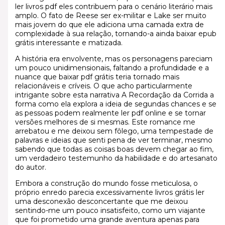
ler livros pdf eles contribuem para o cenário literário mais
amplo. O fato de Reese ser ex-militar e Lake ser muito
mais jovem do que ele adiciona uma camada extra de
complexidade à sua relação, tornando-a ainda baixar epub
grátis interessante e matizada.
A história era envolvente, mas os personagens pareciam
um pouco unidimensionais, faltando a profundidade e a
nuance que baixar pdf grátis teria tornado mais
relacionáveis e críveis. O que acho particularmente
intrigante sobre esta narrativa A Recordação da Corrida a
forma como ela explora a ideia de segundas chances e se
as pessoas podem realmente ler pdf online e se tornar
versões melhores de si mesmas. Este romance me
arrebatou e me deixou sem fôlego, uma tempestade de
palavras e ideias que senti pena de ver terminar, mesmo
sabendo que todas as coisas boas devem chegar ao fim,
um verdadeiro testemunho da habilidade e do artesanato
do autor.
Embora a construção do mundo fosse meticulosa, o
próprio enredo parecia excessivamente livros grátis ler
uma desconexão desconcertante que me deixou
sentindo-me um pouco insatisfeito, como um viajante
que foi prometido uma grande aventura apenas para