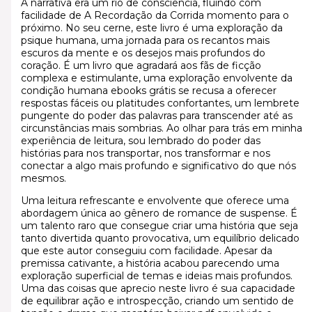
A narrativa era um rio de consciência, fluindo com
facilidade de A Recordação da Corrida momento para o
próximo. No seu cerne, este livro é uma exploração da
psique humana, uma jornada para os recantos mais
escuros da mente e os desejos mais profundos do
coração. É um livro que agradará aos fãs de ficção
complexa e estimulante, uma exploração envolvente da
condição humana ebooks grátis se recusa a oferecer
respostas fáceis ou platitudes confortantes, um lembrete
pungente do poder das palavras para transcender até as
circunstâncias mais sombrias. Ao olhar para trás em minha
experiência de leitura, sou lembrado do poder das
histórias para nos transportar, nos transformar e nos
conectar a algo mais profundo e significativo do que nós
mesmos.
Uma leitura refrescante e envolvente que oferece uma
abordagem única ao gênero de romance de suspense. É
um talento raro que consegue criar uma história que seja
tanto divertida quanto provocativa, um equilíbrio delicado
que este autor conseguiu com facilidade. Apesar da
premissa cativante, a história acabou parecendo uma
exploração superficial de temas e ideias mais profundos.
Uma das coisas que aprecio neste livro é sua capacidade
de equilibrar ação e introspecção, criando um sentido de