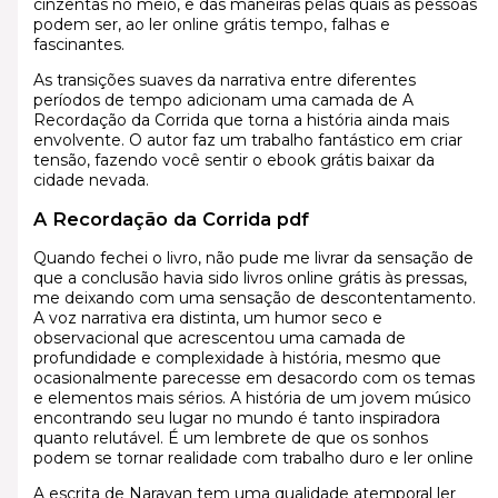
cinzentas no meio, e das maneiras pelas quais as pessoas
podem ser, ao ler online grátis tempo, falhas e
fascinantes.
As transições suaves da narrativa entre diferentes
períodos de tempo adicionam uma camada de A
Recordação da Corrida que torna a história ainda mais
envolvente. O autor faz um trabalho fantástico em criar
tensão, fazendo você sentir o ebook grátis baixar da
cidade nevada.
A Recordação da Corrida pdf
Quando fechei o livro, não pude me livrar da sensação de
que a conclusão havia sido livros online grátis às pressas,
me deixando com uma sensação de descontentamento.
A voz narrativa era distinta, um humor seco e
observacional que acrescentou uma camada de
profundidade e complexidade à história, mesmo que
ocasionalmente parecesse em desacordo com os temas
e elementos mais sérios. A história de um jovem músico
encontrando seu lugar no mundo é tanto inspiradora
quanto relutável. É um lembrete de que os sonhos
podem se tornar realidade com trabalho duro e ler online
A escrita de Narayan tem uma qualidade atemporal ler