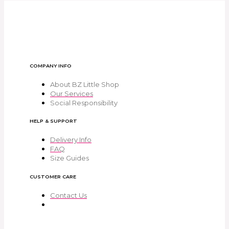
COMPANY INFO
About BZ Little Shop
Our Services
Social Responsibility
HELP & SUPPORT
Delivery Info
FAQ
Size Guides
CUSTOMER CARE
Contact Us