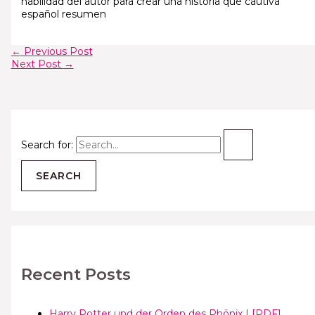
habilidad del autor para crear una historia que cautiva
español resumen
←
Previous Post
Next Post
→
Search for:
Recent Posts
Harry Potter und der Orden des Phönix | [PDF]