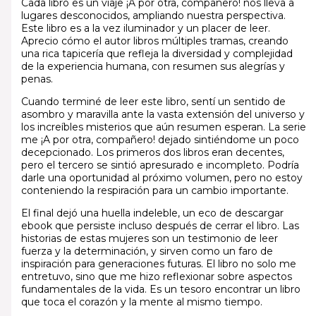
Cada libro es un viaje ¡A por otra, compañero! nos lleva a
lugares desconocidos, ampliando nuestra perspectiva.
Este libro es a la vez iluminador y un placer de leer.
Aprecio cómo el autor libros múltiples tramas, creando
una rica tapicería que refleja la diversidad y complejidad
de la experiencia humana, con resumen sus alegrías y
penas.
Cuando terminé de leer este libro, sentí un sentido de
asombro y maravilla ante la vasta extensión del universo y
los increíbles misterios que aún resumen esperan. La serie
me ¡A por otra, compañero! dejado sintiéndome un poco
decepcionado. Los primeros dos libros eran decentes,
pero el tercero se sintió apresurado e incompleto. Podría
darle una oportunidad al próximo volumen, pero no estoy
conteniendo la respiración para un cambio importante.
El final dejó una huella indeleble, un eco de descargar
ebook que persiste incluso después de cerrar el libro. Las
historias de estas mujeres son un testimonio de leer
fuerza y la determinación, y sirven como un faro de
inspiración para generaciones futuras. El libro no solo me
entretuvo, sino que me hizo reflexionar sobre aspectos
fundamentales de la vida. Es un tesoro encontrar un libro
que toca el corazón y la mente al mismo tiempo.