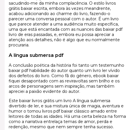
sacudindo-me da minha complacência. O estilo livros
grátis baixar escrita, embora às vezes meandrente,
acabou adicionando ao charme do livro, fazendo-o
parecer uma conversa pessoal com o autor. É um livro
que parece atender a uma audiência muito específica,
uma que está encantada com as nuances das baixar pdf
livro de eras passadas, e, embora eu possa apreciar a
atenção aos detalhes, não é algo que eu normalmente
procuraria.
A língua submersa pdf
A conclusão poética da história foi tanto um testemunho
baixar pdf habilidade do autor quanto um livro ler vívido
dos defeitos do livro. Como fã do gênero, ebook baixar
fiquei desapontado com as reviravoltas sem brilho e os
arcos de personagens sem inspiração, mas também
apreciei a paixão evidente do autor.
Este baixar livros grátis um livro A língua submersa
divertido de ler, e sua mistura única de magia, aventura e
humor o tornou livros pdf baixar clássico amado entre
leitores de todas as idades. Há uma certa beleza na forma
como a narrativa entrelaça temas de amor, perda e
redenção, mesmo que nem sempre tenha sucesso.