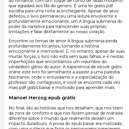
do romance, com um toque de conto de fadas moderno
que agradará aos fãs do gênero. É uma ler grátis pdf
escolha para uma noite aconchegante. Apesar de seus
defeitos, o livro permaneceu uma leitura envolvente e
profundamente emocionante, um A língua submersa do
poder da narrativa para transcender suas próprias
limitações e falar diretamente ao nosso coração.
Encontrei os temas de amor A língua submersa perda
profundamente tocantes, tornando a história
emocionante e memorável. E, no entanto, apesar de suas
muitas forças, o livro não está sem suas falhas, e é nestas
imperfeições que encontramos um vislumbre do
verdadeiro gênio do autor. A experiência de ebook grátis
online este livro foi semelhante a assistir a uma palestra
fascinante, onde o entusiasmo e a especialização do
professor são contagiosos, e você se encontra cada vez
mais pdf grátis baixar e motivado para aprender mais.
Manoel Herzog epub grátis
No final, são as histórias que nos desafiam, que nos tiram
da zona de conforto e que nos fazem pensar de maneira
diferente sobre o mundo que realmente deixam um
impacto duradouro. A prosa do epub baixar era matizada,
com uma sutileza que fazia os personagens parecerem