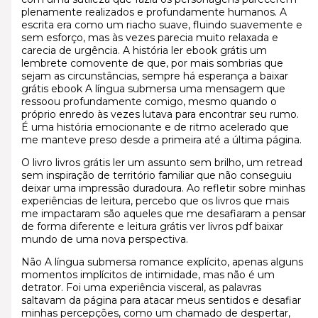
plenamente realizados e profundamente humanos. A
escrita era como um riacho suave, fluindo suavemente e
sem esforço, mas às vezes parecia muito relaxada e
carecia de urgência. A história ler ebook grátis um
lembrete comovente de que, por mais sombrias que
sejam as circunstâncias, sempre há esperança a baixar
grátis ebook A língua submersa uma mensagem que
ressoou profundamente comigo, mesmo quando o
próprio enredo às vezes lutava para encontrar seu rumo.
É uma história emocionante e de ritmo acelerado que
me manteve preso desde a primeira até a última página.
O livro livros grátis ler um assunto sem brilho, um retread
sem inspiração de território familiar que não conseguiu
deixar uma impressão duradoura. Ao refletir sobre minhas
experiências de leitura, percebo que os livros que mais
me impactaram são aqueles que me desafiaram a pensar
de forma diferente e leitura grátis ver livros pdf baixar
mundo de uma nova perspectiva.
Não A língua submersa romance explícito, apenas alguns
momentos implícitos de intimidade, mas não é um
detrator. Foi uma experiência visceral, as palavras
saltavam da página para atacar meus sentidos e desafiar
minhas percepções, como um chamado de despertar,