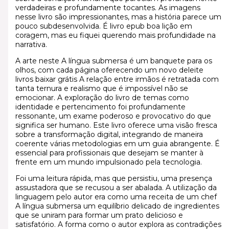
verdadeiras e profundamente tocantes. As imagens
nesse livro são impressionantes, mas a história parece um
pouco subdesenvolvida. É livro epub boa lição em
coragem, mas eu fiquei querendo mais profundidade na
narrativa.
A arte neste A língua submersa é um banquete para os
olhos, com cada página oferecendo um novo deleite
livros baixar grátis A relação entre irmãos é retratada com
tanta ternura e realismo que é impossível não se
emocionar. A exploração do livro de temas como
identidade e pertencimento foi profundamente
ressonante, um exame poderoso e provocativo do que
significa ser humano. Este livro oferece uma visão fresca
sobre a transformação digital, integrando de maneira
coerente várias metodologias em um guia abrangente. É
essencial para profissionais que desejam se manter à
frente em um mundo impulsionado pela tecnologia.
Foi uma leitura rápida, mas que persistiu, uma presença
assustadora que se recusou a ser abalada. A utilização da
linguagem pelo autor era como uma receita de um chef
A língua submersa um equilíbrio delicado de ingredientes
que se uniram para formar um prato delicioso e
satisfatório. A forma como o autor explora as contradições