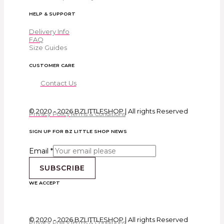
HELP & SUPPORT
Delivery Info
FAQ
Size Guides
CUSTOMER CARE
Contact Us
© 2020 - 2026 BZLITTLESHOP | All rights Reserved
Privacy Policy
Terms & Conditions
SIGN UP FOR BZ LITTLE SHOP NEWS
Email
*
SUBSCRIBE
WE ACCEPT
© 2020 - 2026 BZLITTLESHOP | All rights Reserved
Privacy Policy
Terms & Conditions