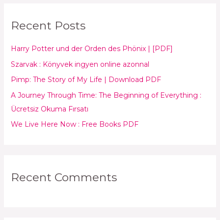
r
Recent Posts
c
h
Harry Potter und der Orden des Phönix | [PDF]
f
Szarvak : Könyvek ingyen online azonnal
o
Pimp: The Story of My Life | Download PDF
r
:
A Journey Through Time: The Beginning of Everything :
Ücretsiz Okuma Fırsatı
We Live Here Now : Free Books PDF
Recent Comments