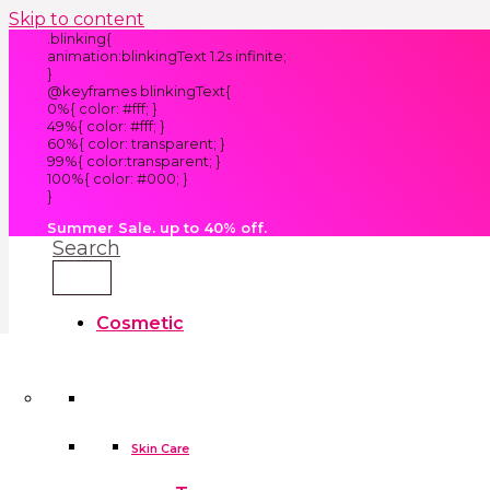
Skip to content
.blinking{
animation:blinkingText 1.2s infinite;
}
@keyframes blinkingText{
0%{ color: #fff; }
49%{ color: #fff; }
60%{ color: transparent; }
99%{ color:transparent; }
100%{ color: #000; }
}
Summer Sale. up to 40% off.
Search
Cosmetic
Kids
Clothes
Accessories
skin care tools
False Eyelashes
Household
Skin Care