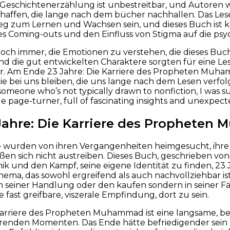
 Geschichtenerzählung ist unbestreitbar, und Autoren 
chaffen, die lange nach dem bücher nachhallen. Das Le
g zum Lernen und Wachsen sein, und dieses Buch ist ke
s Coming-outs und den Einfluss von Stigma auf die psy
och immer, die Emotionen zu verstehen, die dieses Buch 
nd die gut entwickelten Charaktere sorgten für eine L
r. Am Ende 23 Jahre: Die Karriere des Propheten Muha
ie bei uns bleiben, die uns lange nach dem Lesen verf
someone who’s not typically drawn to nonfiction, I was s
rue page-turner, full of fascinating insights and unexpect
 Jahre: Die Karriere des Prophete
e wurden von ihren Vergangenheiten heimgesucht, ihre
eßen sich nicht austreiben. Dieses Buch, geschrieben vo
k und den Kampf, seine eigene Identität zu finden, 23 
, das sowohl ergreifend als auch nachvollziehbar ist.
n seiner Handlung oder den kaufen sondern in seiner Fä
e fast greifbare, viszerale Empfindung, dort zu sein.
 Karriere des Propheten Muhammad ist eine langsame, b
örenden Momenten. Das Ende hätte befriedigender sein k