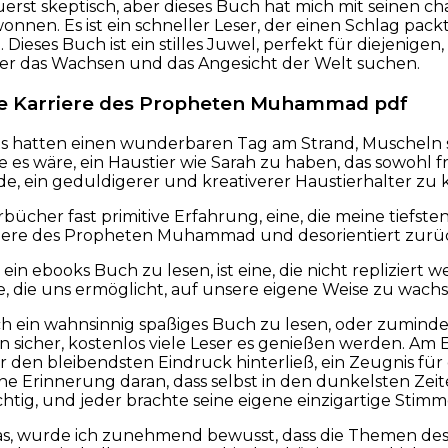
st skeptisch, aber dieses Buch hat mich mit seinen c
nen. Es ist ein schneller Leser, der einen Schlag packt,
ieses Buch ist ein stilles Juwel, perfekt für diejenigen, 
er das Wachsen und das Angesicht der Welt suchen.
Die Karriere des Propheten Muhammad pdf
s hatten einen wunderbaren Tag am Strand, Muscheln 
e es wäre, ein Haustier wie Sarah zu haben, das sowohl fr
e, ein geduldigerer und kreativerer Haustierhalter zu 
rbücher fast primitive Erfahrung, eine, die meine tiefs
rriere des Propheten Muhammad und desorientiert zurüc
ein ebooks Buch zu lesen, ist eine, die nicht repliziert 
e, die uns ermöglicht, auf unsere eigene Weise zu wach
ch ein wahnsinnig spaßiges Buch zu lesen, oder zuminde
bin sicher, kostenlos viele Leser es genießen werden. Am
r den bleibendsten Eindruck hinterließ, ein Zeugnis für
ine Erinnerung daran, dass selbst in den dunkelsten Ze
chtig, und jeder brachte seine eigene einzigartige Stimme
as, wurde ich zunehmend bewusst, dass die Themen des 