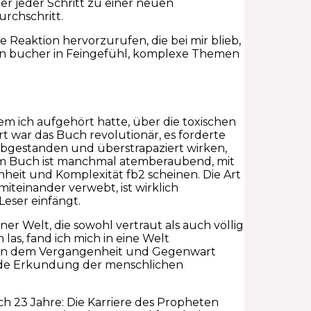
der jeder Schritt zu einer neuen
rchschritt.
 Reaktion hervorzurufen, die bei mir blieb,
ein bucher in Feingefühl, komplexe Themen
m ich aufgehört hatte, über die toxischen
rt war das Buch revolutionär, es forderte
abgestanden und überstrapaziert wirken,
em Buch ist manchmal atemberaubend, mit
nheit und Komplexität fb2 scheinen. Die Art
teinander verwebt, ist wirklich
Leser einfängt.
ner Welt, die sowohl vertraut als auch völlig
as, fand ich mich in eine Welt
t, an dem Vergangenheit und Gegenwart
ende Erkundung der menschlichen
h 23 Jahre: Die Karriere des Propheten