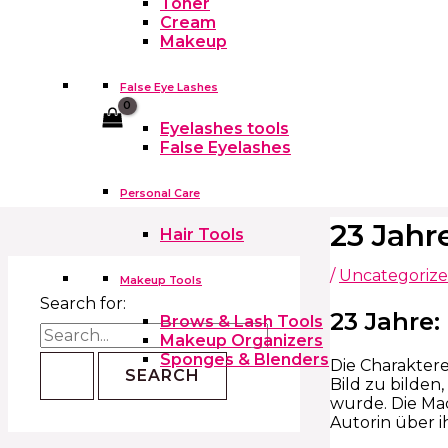
Toner
Cream
Makeup
False Eye Lashes
Cart
Eyelashes tools
False Eyelashes
Personal Care
23 Jahr
Hair Tools
/
Uncategoriz
Makeup Tools
Search for:
23 Jahre
Brows & Lash Tools
Makeup Organizers
Sponges & Blenders
Die Charaktere
Bild zu bilden
wurde. Die Ma
Autorin über i