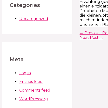
Erzählung gewo
Categories
einen einzigart
Propheten Muh
die kleinen, o
Uncategorized
machen, indem 
und seinen Pla
←
Previous Po
Next Post
→
Meta
Log in
Entries feed
Comments feed
WordPress.org