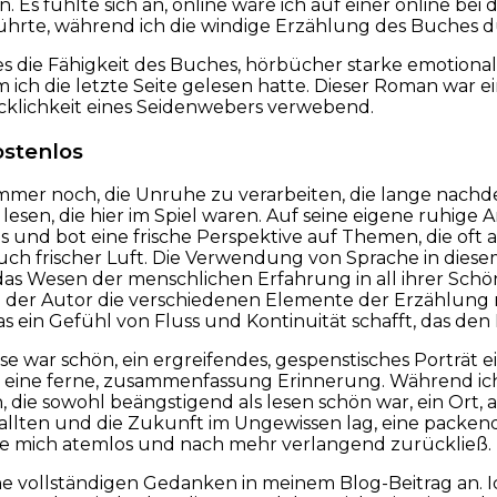
 Es fühlte sich an, online wäre ich auf einer online bei 
hrte, während ich die windige Erzählung des Buches du
 die Fähigkeit des Buches, hörbücher starke emotionale
 ich die letzte Seite gelesen hatte. Dieser Roman war 
cklichkeit eines Seidenwebers verwebend.
ostenlos
mmer noch, die Unruhe zu verarbeiten, die lange nachde
esen, die hier im Spiel waren. Auf seine eigene ruhige A
und bot eine frische Perspektive auf Themen, die oft 
ch frischer Luft. Die Verwendung von Sprache in dies
das Wesen der menschlichen Erfahrung in all ihrer Schö
 der Autor die verschiedenen Elemente der Erzählung mi
as ein Gefühl von Fluss und Kontinuität schafft, das den 
se war schön, ein ergreifendes, gespenstisches Porträt ei
 eine ferne, zusammenfassung Erinnerung. Während ich l
, die sowohl beängstigend als lesen schön war, ein Or
allten und die Zukunft im Ungewissen lag, eine pack
die mich atemlos und nach mehr verlangend zurückließ.
e vollständigen Gedanken in meinem Blog-Beitrag an. Ic