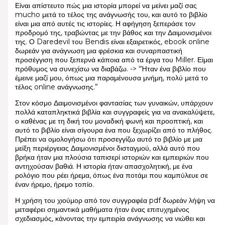
Είναι απίστευτο πώς μια ιστορία μπορεί να μείνει μαζί σας
mucho μετά το τέλος της ανάγνωσής του, και αυτό το βιβλίο
είναι μια από αυτές τις ιστορίες. Η αφήγηση ξεπεράσε τον
προδρομό της, τραβώντας με την βάθος και την Δαιμονισμένοι
της. Ο Daredevil του Bendis είναι εξαιρετικός, ebook online
δωρεάν για ανάγνωση μια φρέσκια και συναρπαστική
προσέγγιση που ξεπερνά κάποια από τα έργα του Miller. Είμαι
πρόθυμος να συνεχίσω να διαβάζω. -> “Ήταν ένα βιβλίο που
έμεινε μαζί μου, όπως μια παραμένουσα μνήμη, πολύ μετά το
τέλος online ανάγνωσης.”
Στον κόσμο Δαιμονισμένοι φαντασίας των γυναικών, υπάρχουν
πολλά καταπληκτικά βιβλία και συγγραφείς για να ανακαλύψετε,
ο καθένας με τη δική του μοναδική φωνή και προοπτική, και
αυτό το βιβλίο είναι σίγουρα ένα που ξεχωρίζει από το πλήθος.
Πρέπει να ομολογήσω ότι προσεγγίζω αυτό το βιβλίο με μια
μείξη περιέργειας Δαιμονισμένοι δισταγμού, αλλά αυτό που
βρήκα ήταν μια πλούσια ταπισερί ιστοριών και εμπειριών που
αντηχούσαν βαθιά. Η ιστορία ήταν απασχολητική, με ένα
ρολόγιο που ρέει ήρεμα, όπως ένα ποτάμι που καμπύλευε σε
έναν ήρεμο, ήρεμο τοπίο.
Η χρήση του χιούμορ από τον συγγραφέα pdf δωρεάν λήψη να
μεταφέρει σημαντικά μαθήματα ήταν ένας επιτυχημένος
σχεδιασμός, κάνοντας την εμπειρία ανάγνωσης να νιώθει και