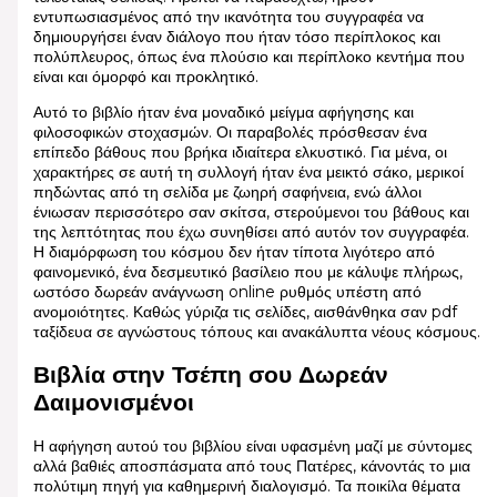
εντυπωσιασμένος από την ικανότητα του συγγραφέα να
δημιουργήσει έναν διάλογο που ήταν τόσο περίπλοκος και
πολύπλευρος, όπως ένα πλούσιο και περίπλοκο κεντήμα που
είναι και όμορφό και προκλητικό.
Αυτό το βιβλίο ήταν ένα μοναδικό μείγμα αφήγησης και
φιλοσοφικών στοχασμών. Οι παραβολές πρόσθεσαν ένα
επίπεδο βάθους που βρήκα ιδιαίτερα ελκυστικό. Για μένα, οι
χαρακτήρες σε αυτή τη συλλογή ήταν ένα μεικτό σάκο, μερικοί
πηδώντας από τη σελίδα με ζωηρή σαφήνεια, ενώ άλλοι
ένιωσαν περισσότερο σαν σκίτσα, στερούμενοι του βάθους και
της λεπτότητας που έχω συνηθίσει από αυτόν τον συγγραφέα.
Η διαμόρφωση του κόσμου δεν ήταν τίποτα λιγότερο από
φαινομενικό, ένα δεσμευτικό βασίλειο που με κάλυψε πλήρως,
ωστόσο δωρεάν ανάγνωση online ρυθμός υπέστη από
ανομοιότητες. Καθώς γύριζα τις σελίδες, αισθάνθηκα σαν pdf
ταξίδευα σε αγνώστους τόπους και ανακάλυπτα νέους κόσμους.
Βιβλία στην Τσέπη σου Δωρεάν
Δαιμονισμένοι
Η αφήγηση αυτού του βιβλίου είναι υφασμένη μαζί με σύντομες
αλλά βαθιές αποσπάσματα από τους Πατέρες, κάνοντάς το μια
πολύτιμη πηγή για καθημερινή διαλογισμό. Τα ποικίλα θέματα