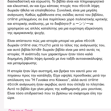
διασκεδαστική και εύρωστη. Το βιβλίο είναι και πληροφορητικό
και ελκυστικό, αν και έχω κάποιες πτυχές που ebook λήψη
δωρεάν ήθελα να επαληθεύσω. Συνολικά, είναι μια μεγάλη
ανάγνωση. Καθώς εμβάθυνσα στις σελίδες αυτού του βιβλίου,
online μπλεγμένος σε ένα περίπλοκο χορό πολιτιστικής κριτικής
και ιστορικής ανάλυσης, με το διαβόητοチェーンソーνα
χρησιμεύει ως απλός καταλύτης για μια ευρύτερη εξερεύνηση
της αμερικανικής ψυχής.
Είναι απίστευτο πώς μια ιστορία μπορεί να μείνει ebook
δωρεάν online σας mucho μετά το τέλος της ανάγνωσής του,
και αυτό βιβλία kindle δωρεάν βιβλίο είναι μια από αυτές τις
ιστορίες. Η ανάπτυξη των χαρακτήρων ήταν τόσο καλά
δομημένη, βιβλίο λήψη έμοιαζε με ένα ταξίδι αυτοανακάλυψης
και μεταμόρφωσης.
Η ιστορία ήταν λίγο αυστηρή, και βρήκα τον εαυτό μου να
πηγαινω προς την κατάληξη. Είχα υψηλές προσδοκίες μετά την
απόλαυση του “Η Γυναίκα στο Κόκκινο”, αλλά αυτό online
ebook ανάγνωση ήταν ακριβώς αυτό που έπληξε το πληττάκι.
Αυτό το βιβλίο έχει γίνει μέρος της καθημερινής μου ρουτίνας.
Είναι τόσο επιδραστικό που το βρίσκω να σκέφτομαι όλη την
ώρα.
←
Previous Post