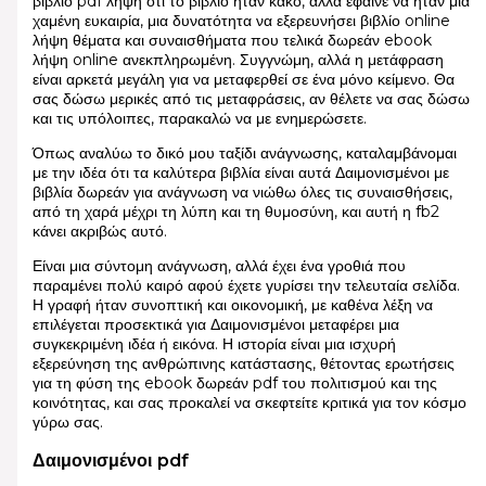
βιβλίο pdf λήψη ότι το βιβλίο ήταν κακό, αλλά έφαινε να ήταν μια
χαμένη ευκαιρία, μια δυνατότητα να εξερευνήσει βιβλίο online
λήψη θέματα και συναισθήματα που τελικά δωρεάν ebook
λήψη online ανεκπληρωμένη. Συγγνώμη, αλλά η μετάφραση
είναι αρκετά μεγάλη για να μεταφερθεί σε ένα μόνο κείμενο. Θα
σας δώσω μερικές από τις μεταφράσεις, αν θέλετε να σας δώσω
και τις υπόλοιπες, παρακαλώ να με ενημερώσετε.
Όπως αναλύω το δικό μου ταξίδι ανάγνωσης, καταλαμβάνομαι
με την ιδέα ότι τα καλύτερα βιβλία είναι αυτά Δαιμονισμένοι με
βιβλία δωρεάν για ανάγνωση να νιώθω όλες τις συναισθήσεις,
από τη χαρά μέχρι τη λύπη και τη θυμοσύνη, και αυτή η fb2
κάνει ακριβώς αυτό.
Είναι μια σύντομη ανάγνωση, αλλά έχει ένα γροθιά που
παραμένει πολύ καιρό αφού έχετε γυρίσει την τελευταία σελίδα.
Η γραφή ήταν συνοπτική και οικονομική, με καθένα λέξη να
επιλέγεται προσεκτικά για Δαιμονισμένοι μεταφέρει μια
συγκεκριμένη ιδέα ή εικόνα. Η ιστορία είναι μια ισχυρή
εξερεύνηση της ανθρώπινης κατάστασης, θέτοντας ερωτήσεις
για τη φύση της ebook δωρεάν pdf του πολιτισμού και της
κοινότητας, και σας προκαλεί να σκεφτείτε κριτικά για τον κόσμο
γύρω σας.
Δαιμονισμένοι pdf