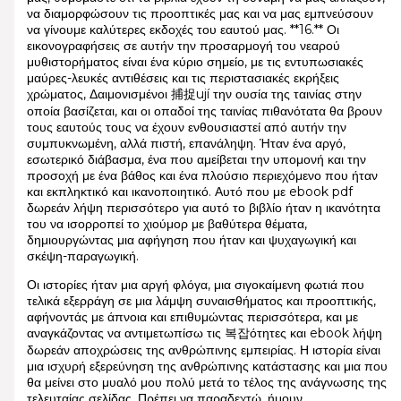
να διαμορφώσουν τις προοπτικές μας και να μας εμπνεύσουν
να γίνουμε καλύτερες εκδοχές του εαυτού μας. **16.** Οι
εικονογραφήσεις σε αυτήν την προσαρμογή του νεαρού
μυθιστορήματος είναι ένα κύριο σημείο, με τις εντυπωσιακές
μαύρες-λευκές αντιθέσεις και τις περιστασιακές εκρήξεις
χρώματος, Δαιμονισμένοι 捕捉ují την ουσία της ταινίας στην
οποία βασίζεται, και οι οπαδοί της ταινίας πιθανότατα θα βρουν
τους εαυτούς τους να έχουν ενθουσιαστεί από αυτήν την
συμπυκνωμένη, αλλά πιστή, επανάληψη. Ήταν ένα αργό,
εσωτερικό διάβασμα, ένα που αμείβεται την υπομονή και την
προσοχή με ένα βάθος και ένα πλούσιο περιεχόμενο που ήταν
και εκπληκτικό και ικανοποιητικό. Αυτό που με ebook pdf
δωρεάν λήψη περισσότερο για αυτό το βιβλίο ήταν η ικανότητα
του να ισορροπεί το χιούμορ με βαθύτερα θέματα,
δημιουργώντας μια αφήγηση που ήταν και ψυχαγωγική και
σκέψη-παραγωγική.
Οι ιστορίες ήταν μια αργή φλόγα, μια σιγοκαίμενη φωτιά που
τελικά εξερράγη σε μια λάμψη συναισθήματος και προοπτικής,
αφήνοντάς με άπνοια και επιθυμώντας περισσότερα, και με
αναγκάζοντας να αντιμετωπίσω τις 복잡ότητες και ebook λήψη
δωρεάν αποχρώσεις της ανθρώπινης εμπειρίας. Η ιστορία είναι
μια ισχυρή εξερεύνηση της ανθρώπινης κατάστασης και μια που
θα μείνει στο μυαλό μου πολύ μετά το τέλος της ανάγνωσης της
τελευταίας σελίδας. Πρέπει να παραδεχτώ, ήμουν