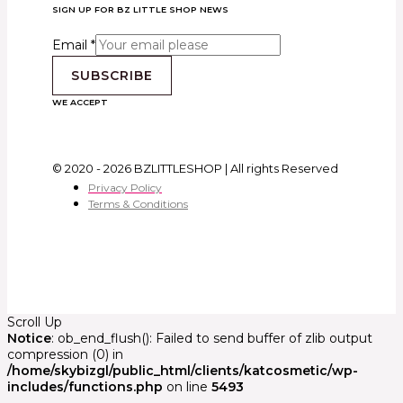
SIGN UP FOR BZ LITTLE SHOP NEWS
Email
*
SUBSCRIBE
WE ACCEPT
© 2020 - 2026 BZLITTLESHOP | All rights Reserved
Privacy Policy
Terms & Conditions
Scroll Up
Notice
: ob_end_flush(): Failed to send buffer of zlib output
compression (0) in
/home/skybizgl/public_html/clients/katcosmetic/wp-
includes/functions.php
on line
5493