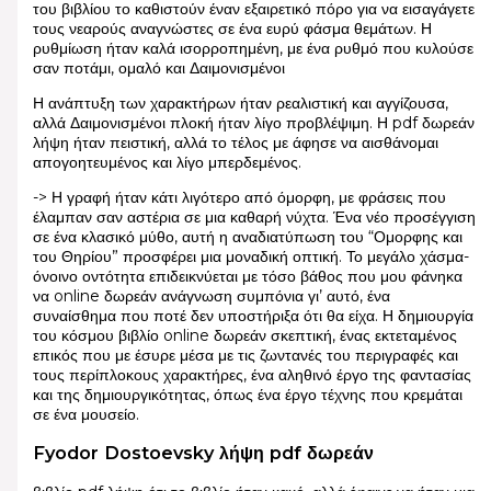
του βιβλίου το καθιστούν έναν εξαιρετικό πόρο για να εισαγάγετε
τους νεαρούς αναγνώστες σε ένα ευρύ φάσμα θεμάτων. Η
ρυθμίωση ήταν καλά ισορροπημένη, με ένα ρυθμό που κυλούσε
σαν ποτάμι, ομαλό και Δαιμονισμένοι
Η ανάπτυξη των χαρακτήρων ήταν ρεαλιστική και αγγίζουσα,
αλλά Δαιμονισμένοι πλοκή ήταν λίγο προβλέψιμη. Η pdf δωρεάν
λήψη ήταν πειστική, αλλά το τέλος με άφησε να αισθάνομαι
απογοητευμένος και λίγο μπερδεμένος.
-> Η γραφή ήταν κάτι λιγότερο από όμορφη, με φράσεις που
έλαμπαν σαν αστέρια σε μια καθαρή νύχτα. Ένα νέο προσέγγιση
σε ένα κλασικό μύθο, αυτή η αναδιατύπωση του “Ομορφης και
του Θηρίου” προσφέρει μια μοναδική οπτική. Το μεγάλο χάσμα-
όνοινο οντότητα επιδεικνύεται με τόσο βάθος που μου φάνηκα
να online δωρεάν ανάγνωση συμπόνια γι’ αυτό, ένα
συναίσθημα που ποτέ δεν υποστήριξα ότι θα είχα. Η δημιουργία
του κόσμου βιβλίο online δωρεάν σκεπτική, ένας εκτεταμένος
επικός που με έσυρε μέσα με τις ζωντανές του περιγραφές και
τους περίπλοκους χαρακτήρες, ένα αληθινό έργο της φαντασίας
και της δημιουργικότητας, όπως ένα έργο τέχνης που κρεμάται
σε ένα μουσείο.
Fyodor Dostoevsky λήψη pdf δωρεάν