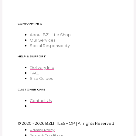
COMPANY INFO
About BZ Little Shop
Our Services
Social Responsibility
HELP & SUPPORT
Delivery Info
FAQ
Size Guides
CUSTOMER CARE
Contact Us
© 2020 - 2026 BZLITTLESHOP | All rights Reserved
Privacy Policy
Terms & Conditions