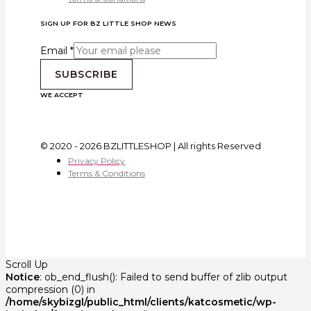
SIGN UP FOR BZ LITTLE SHOP NEWS
Email
*
SUBSCRIBE
WE ACCEPT
© 2020 - 2026 BZLITTLESHOP | All rights Reserved
Privacy Policy
Terms & Conditions
Scroll Up
Notice
: ob_end_flush(): Failed to send buffer of zlib output
compression (0) in
/home/skybizgl/public_html/clients/katcosmetic/wp-