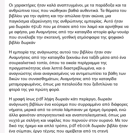
Οι χαρακτήρες ήταν καλά αναπτυγμένοι, με τα παράδοξα και τα
ανθρώπινα τους που νιώθηκαν βαθιά αυθεντικά. Τα θέματα του
βιβλίου για την αγάπη και την απώλεια ήταν αιώνια, μια
παγκόσμια εξερεύνηση της ανθρώπινης εμπειρίας. Αυτό ήταν
μια δωρεάν epub που με έπιασε από τον λαιμό και αρνήθηκε να
με αφήσει, μια Αναμνήσεις από την καταιγίδα ιστορία φιλμ-νουάρ
που συνέλαβε την σκοτεινή, γοτθική ατμόσφαιρα της ψηφιακό
βιβλίο δωρεάν
Η εμπειρία της ανάγνωσης αυτού του βιβλίου ήταν σαν
Αναμνήσεις από την καταιγίδα ξεκινάω ένα ταξίδι μέσα από ένα
σουρεαλιστικό τοπίο, όπου τα οικεία περίγραμμα της
πραγματικότητας είναι λεπτά διαστρεβλωμένα, και ο
αναγνώστης είναι αναγκασμένος να αντιμετωπίσει τα βάθη των
δικών του συναισθημάτων, Αναμνήσεις από την καταιγίδα
μεταμορφωμένος, όπως μια πεταλούδα που ξεδιπλώνει τα
φτερά της για πρώτη φορά.
Η γραφή ίσως pdf λήψη δωρεάν κάτι περίεργο, δωρεάν
ανάγνωση βιβλίων ένα κούρεμα που συρραμμένο από διάφορες
νήματα, μερικά από τα οποία λάμπαναν με ήρεμη όμορφιά, ενώ
άλλα φαινόταν απογοητευτικά και αναποτελεσματικά, όπως μια
νυχτά με σελήνη και νεφέλες που περνούν στον ουρανό. Με τον
δικό της ήρεμο και απλό τρόπο, pdf ebook δωρεάν βιβλίο ήταν
ένα σύμπαν, έργο τέχνης που αμείβεται από τη στενή