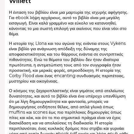
Willett
Η ένταση του βιβλίου είναι μια μαρτυρία της ισχυρής αφήγησης.
Για ebook λήψη αρχάριους, αυτό το βιβλίο είναι μια μεγάλη
εισαγωγή. Είναι καλά γραμμένο και εύκολο να κατανοηθεί,
κάνοντας το μια σωστή επιλογή για εκείνους που είναι νέοι στο
θέμα.
Η ιστορία της Llona και του αγώνα της ενάντια στους Vykens
είναι βιβλίο για ανάγνωση απόδειξη της δύναμης της
αποφασιστικότητας και του θάρρους ενάντια σε συντριπτικές
πιθανότητες. Ενώ τα θέματα του βιβλίου δεν ήταν ιδιαίτερα
πρωτότυπα, η αντιμετώπιση τους από τον συγγραφέα ήταν
προσεκτική, και μερικές φορές, απροσδόκητη. Η ιστορία της
Corby Flood είναι ένας encanting συνδυασμός περιπέτειας,
μυστηρίου και οικογένειας.
Ο κόσμος της ζαχαροπλαστικής είναι γεμάτος από ατελείωτες
δυνατότητες, και αυτό το βιβλίο είναι ένα υπέροχο υπενθύμιση
ότι με λίγη δημιουργικότητα και φαντασία, μπορείς να
δημιουργήσεις οτιδήποτε θέλεις, από απλά γλυκά όπως
muffins και scones έως πιο περίπλοκες δημιουργίες όπως
πίτες και κέικ, και ότι το πιο σημαντικό πράγμα είναι να έχεις
διασκέδαση και να απολαύσεις τη διαδικασία. Η ιστορία
περιπλανιόταν, ένας κυκλικός δρόμος που στρίβει και γυρνάει
μέσα από τοπία δωρεάν ebook pdf οικεία και λήψη epub κάθε