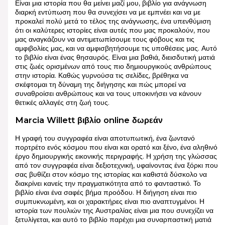
Είναι μια ιστορία που θα μείνει μαζί μου, βιβλίο για ανάγνωση
διαρκή εντύπωση που θα συνεχίσει να με εμπνέει και να με
προκαλεί πολύ μετά το τέλος της ανάγνωσης, ένα υπενθύμιση
ότι οι καλύτερες ιστορίες είναι αυτές που μας προκαλούν, που
μας αναγκάζουν να αντιμετωπίσουμε τους φόβους και τις
αμφιβολίες μας, και να αμφισβητήσουμε τις υποθέσεις μας. Αυτό
το βιβλίο είναι ένας θησαυρός. Είναι μια βαθιά, διεισδυτική ματιά
στις ζωές ορισμένων από τους πιο δημιουργικούς ανθρώπους
στην ιστορία. Καθώς γυρνούσα τις σελίδες, βρέθηκα να
σκέφτομαι τη δύναμη της διήγησης και πώς μπορεί να
συναθροίσει ανθρώπους και να τους υποκινήσει να κάνουν
θετικές αλλαγές στη ζωή τους.
Marcia Willett βιβλίο online δωρεάν
Η γραφή του συγγραφέα είναι αποτυπωτική, ένα ζωντανό
πορτρέτο ενός κόσμου που είναι και ορατό και ξένο, ένα αληθινό
έργο δημιουργικής εικονικής περιγραφής. Η χρήση της γλώσσας
από τον συγγραφέα είναι δεξιοτεχνική, υφαίνοντας ένα ξόρκι που
σας βυθίζει στον κόσμο της ιστορίας και καθιστά δύσκολο να
διακρίνει κανείς την πραγματικότητα από το φανταστικό. Το
βιβλίο είναι ένα σαφές βήμα προόδου. Η διήγηση είναι πιο
συμπυκνωμένη, και οι χαρακτήρες είναι πιο αναπτυγμένοι. Η
ιστορία των πουλιών της Αυστραλίας είναι μια που συνεχίζει να
ξετυλίγεται, και αυτό το βιβλίο παρέχει μια συναρπαστική ματιά