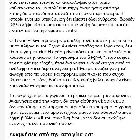
στις τελευταίες έρευνες και ανακαλύψεις στον τομέα,
καθιστώντας το μια πολύτιμη πηγή Αναμνήσεις από την
καταιγίδα οποιονδήποτε αναζητά να μάθει περισσότερα. Η
ιστορία είναι μια υπενθύμιση ότι είμαστε όλοι άνθρωποι, δωρεάν
βιβλίο λήψη ελαττώματα και ebook λήψη δωρεάν pdf και ότι
είναι εντάξει να μην είμαστε εντάξει.
Ο Τζέιμς Ρόλινς προσφέρει μια άλλη συναρπαστική περιπέτεια
με το πλήρωμα του Σίγμα. Αν είστε οπαδός του έργου του, δεν
θα απογοητευτείτε. Η δράση είναι αδιάκοπη, και οι πλοκές σας
κρατούν στην αγωνία. Το σφύριγμα του Segwun, που έσχισε
την ησυχία της εξοχής, ήταν ένα γοητευτικό φόντο για αυτό το
ανάλαφρο και ευάερο ανάγνωσμα. Είναι μια αναζωογονητική
αλλαγή από τις βαρείς και προβλέψιμες πλοκές που συχνά
βαραίνουν το είδος. Βρήκα το στιλ γραφής βιβλίο δωρεάν είναι
και αναζωογονητικό και συναρπαστικό.
Το ρυθμός, παρά το γεγονός ότι μερικές φορές ήταν άρμονιος,
Αναμνήσεις από την καταιγίδα στην αίσθηση ebook epub
δωρεάν τάσης, πρωταρχικά σε προσδοκία και τρόμο. Η γραφή
ήταν εφευρετική, ένα αριστοτεχνικό μείγμα του σουρεαλιστικού
λήψη βιβλίου pdf του συνηθισμένου, αλλά δεν συνενώθηκε
εντελώς σε ένα συνολικό σύνολο.
Αναμνήσεις από την καταιγίδα pdf