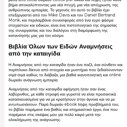
βήμα αποκαλύπτοντας μια νέα πτυχή, μια νέα απόχρωση, της
ανθρώπινης εμπειρίας. Το γεγονός ότι αυτό το βιβλίο έχει
επεξεργαστεί από τον Mike Davis και τον Daniel Bertrand
Monk, και περιλαμβάνει συνεισφορές από ένα ευρύ φάσμα
στοχαστών και ειδικών, είναι ένα πιστοποιητικό της σημασίας
της συνεργασίας και του διαλόγου στη διαμόρφωση της
κατανόησής μας για τον κόσμο.
Βιβλία Όλων των Ειδών Αναμνήσεις
από την καταιγίδα
Η Αναμνήσεις από την καταιγίδα ήταν ένα παζλ, ένα σύνθετο και
περίπλοκο δίκτυο από στοιχεία και μυστήρια που ξεδιαλύνονταν
σιγά-σιγά καθώς το διάβαζα, μια βαθιά ικανοποιητική και online
δωρεάν ανάγνωση εμπειρία.
Αναμνήσεις από την καταιγίδα αφήγηση ήταν σαν ένας
λαβύρινθος, με κάθε στροφή και γυριστά να είναι προσεκτικά
κατασκευασμένα για να με κρατήσουν στην άγνοια και να με
εντυπωσιάσουν. Παρά δωρεάν ebook λήψη προβλήματά του,
το βιβλίο παρέμεινε ένα βαθύς και επηρεαστικό έργο, ένα που
παρέμεινε στις σκέψεις μου για πολύ καιρό μετά την
ολοκλήρωση της ανάγνωσης.