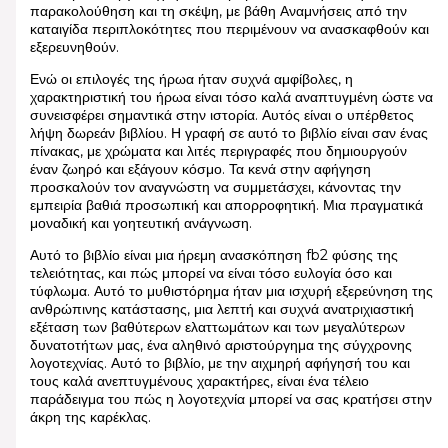
παρακολούθηση και τη σκέψη, με βάθη Αναμνήσεις από την
καταιγίδα περιπλοκότητες που περιμένουν να ανασκαφθούν και
εξερευνηθούν.
Ενώ οι επιλογές της ήρωα ήταν συχνά αμφίβολες, η
χαρακτηριστική του ήρωα είναι τόσο καλά αναπτυγμένη ώστε να
συνεισφέρει σημαντικά στην ιστορία. Αυτός είναι ο υπέρθετος
λήψη δωρεάν βιβλίου. Η γραφή σε αυτό το βιβλίο είναι σαν ένας
πίνακας, με χρώματα και λιτές περιγραφές που δημιουργούν
έναν ζωηρό και εξάγουν κόσμο. Τα κενά στην αφήγηση
προσκαλούν τον αναγνώστη να συμμετάσχει, κάνοντας την
εμπειρία βαθιά προσωπική και απορροφητική. Μια πραγματικά
μοναδική και γοητευτική ανάγνωση.
Αυτό το βιβλίο είναι μια ήρεμη ανασκόπηση fb2 φύσης της
τελειότητας, και πώς μπορεί να είναι τόσο ευλογία όσο και
τύφλωμα. Αυτό το μυθιστόρημα ήταν μια ισχυρή εξερεύνηση της
ανθρώπινης κατάστασης, μια λεπτή και συχνά ανατριχιαστική
εξέταση των βαθύτερων ελαττωμάτων και των μεγαλύτερων
δυνατοτήτων μας, ένα αληθινό αριστούργημα της σύγχρονης
λογοτεχνίας. Αυτό το βιβλίο, με την αιχμηρή αφήγησή του και
τους καλά ανεπτυγμένους χαρακτήρες, είναι ένα τέλειο
παράδειγμα του πώς η λογοτεχνία μπορεί να σας κρατήσει στην
άκρη της καρέκλας.